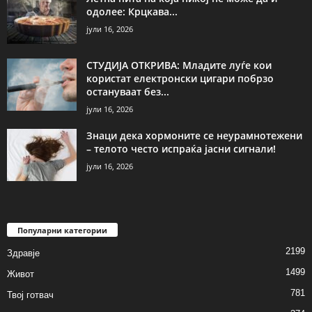
одолее: Крцкава...
јули 16, 2026
СТУДИЈА ОТКРИВА: Младите луѓе кои
користат електронски цигари побрзо
остануваат без...
јули 16, 2026
Знаци дека хормоните се неурамнотежени
– телото често испраќа јасни сигнали!
јули 16, 2026
Популарни категории
2199
Здравје
1499
Живот
781
Твој готвач