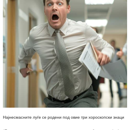
Најнесмасните луѓе се родени под овие три хороскопски знаци