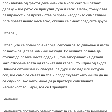
произлегува од фактот дека нивните мисли секогаш летаат
далеку – тие ретко се присутни „тука и сега“. Сепак, токму оваа
разиграност и безгрижен став ги прави неодоливо симпатични.
Кога прават нешто несмасно, обично се смеат пред сите други.
Стрелец
Стрелците се полни со енергија, секогаш се во движење и често
брзаат – рецепт за комични незгоди. Во нивната брзање да
стигнат до повеќе места одеднаш, тие забораваат на детали
како отворена врата од кабинет или кабел што штрчи од ѕидот.
Нивниот оптимизам ги спасува, па дури и по пад или истурен
сок, тие само се смеат на тоа и продолжуваат како ништо да не
се случило. Ако некој може да ја претвори сопствената
несмасност во шарм, тоа се Стрелците.
Близнаци
Близнаците постојано размислуваат за сè, а нивното внимание