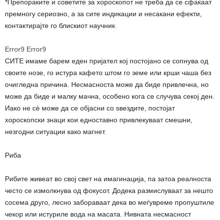
*Препораките и советите за хороскопот не треба да се сфаќаат
премногу сериозно, а за сите индикации и несакани ефекти,
контактирајте го блискиот научник
.
Error9
Error9
СИТЕ имаме барем еден пријател кој постојано се сопнува од
своите нозе, го истура кафето штом го земе или крши чаша без
очигледна причина. Несмасноста може да биде привлечна, но
може да биде и малку мачна, особено кога се случува секој ден.
Иако не сè може да се објасни со ѕвездите, постојат
хороскопски знаци кои едноставно привлекуваат смешни,
незгодни ситуации како магнет
.
Риба
Рибите живеат во свој свет на имагинација, па затоа реалноста
често се измолкнува од фокусот. Додека размислуваат за нешто
сосема друго, лесно забораваат дека во меѓувреме пропуштиле
чекор или истуриле вода на масата. Нивната несмасност