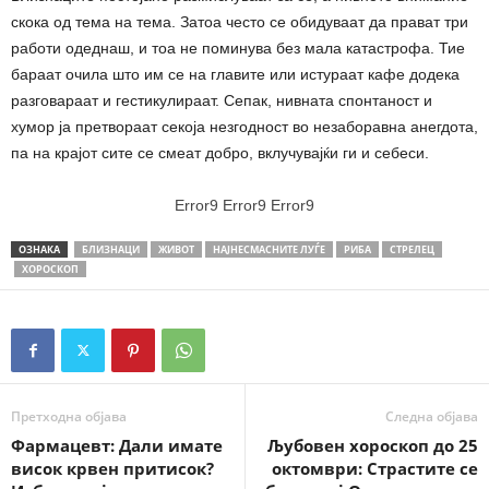
скока од тема на тема. Затоа често се обидуваат да прават три
работи одеднаш, и тоа не поминува без мала катастрофа. Тие
бараат очила што им се на главите или истураат кафе додека
разговараат и гестикулираат. Сепак, нивната спонтаност и
хумор ја претвораат секоја незгодност во незаборавна анегдота,
па на крајот сите се смеат добро, вклучувајќи ги и себеси.
Error9
Error9
Error9
ОЗНАКА
БЛИЗНАЦИ
ЖИВОТ
НАЈНЕСМАСНИТЕ ЛУЃЕ
РИБА
СТРЕЛЕЦ
ХОРОСКОП
Претходна објава
Следна објава
Фармацевт: Дали имате
Љубовен хороскоп до 25
висок крвен притисок?
октомври: Страстите се