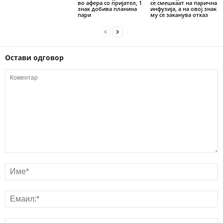
во афера со пријател, 1
се смешкаат на парична
знак добива планина
инфузија, а на овој знак
пари
му се заканува отказ
Остави одговор