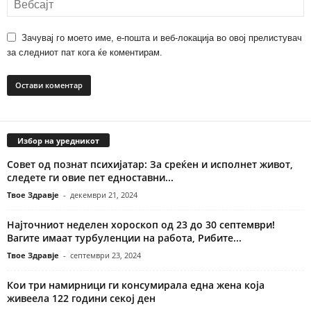
Зачувај го моето име, е-пошта и веб-локација во овој прелистувач
за следниот пат кога ќе коментирам.
Избор на уредникот
Совет од познат психијатар: За среќен и исполнет живот,
следете ги овие пет едноставни...
Твое Здравје
-
декември 21, 2024
Најточниот неделен хороскоп од 23 до 30 септември!
Вагите имаат турбуленции на работа, Рибите...
Твое Здравје
-
септември 23, 2024
Кои три намирници ги консумирала една жена која
живеела 122 години секој ден