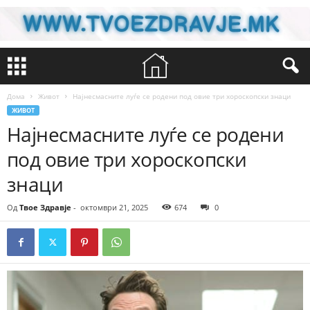
Дома
Живот
Најнесмасните луѓе се родени под овие три хороскопски знаци
ЖИВОТ
Најнесмасните луѓе се родени
под овие три хороскопски
знаци
Од
Твое Здравје
-
октомври 21, 2025
674
0