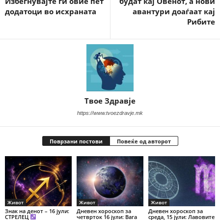
Избегнувајте ги овие пет
будат кај Овенот, а нови
додатоци во исхраната
авантури доаѓаат кај
Рибите
Твое Здравје
https://www.tvoezdravje.mk
Поврзани постови
Повеќе од авторот
Живот
Живот
Живот
Знак на денот – 16 јули:
Дневен хороскоп за
Дневен хороскоп за
СТРЕЛЕЦ
четврток 16 јули: Вага
среда, 15 јули: Лавовите