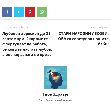
Претходна објава
Следна објава
Љубовен хороскоп до 21
СТАРИ НАРОДНИ ЛЕКОВИ:
септември! Скорпиите
ОВА го советуваа нашите
флертуваат на работа,
баби!
Биковите наоѓаат љубов,
а еве кој запаѓа во криза
Твое Здравје
https://www.tvoezdravje.mk