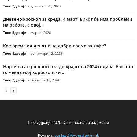
Твое Здравје
-
декември 28, 2023
Дневен хороскоп за среда, 4 март: Бикот ќе има проблеми
на работа, а овој...
Твое Здравје
-
март 4, 2026
Кое време од денот е најдобро време за кафе?
Твое Здравје
-
септември 12, 2023
Најточна астро прогноза до крајот на 2024 година! Еве што
го чека секој хороскопски...
Твое Здравје
-
ноември 13, 2024
Твое Здравје 2020. Сите права се задржани.
Контакт:
contact@tvoezdravje.mk