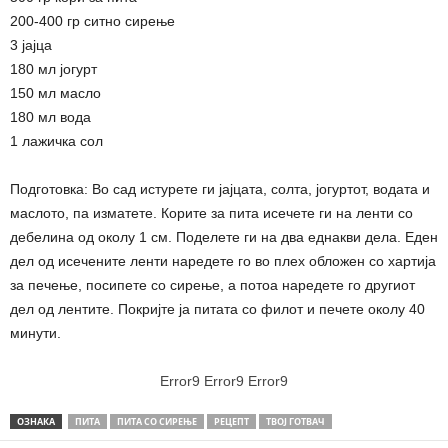
200-400 гр ситно сирење
3 јајца
180 мл јогурт
150 мл масло
180 мл вода
1 лажичка сол
Подготовка: Во сад истурете ги јајцата, солта, јогуртот, водата и
маслото, па изматете. Корите за пита исечете ги на ленти со
дебелина од околу 1 см. Поделете ги на два еднакви дела. Еден
дел од исечените ленти наредете го во плех обложен со хартија
за печење, посипете со сирење, а потоа наредете го другиот
дел од лентите. Покријте ја питата со филот и печете околу 40
минути.
Error9
Error9
Error9
ОЗНАКА
ПИТА
ПИТА СО СИРЕЊЕ
РЕЦЕПТ
ТВОЈ ГОТВАЧ