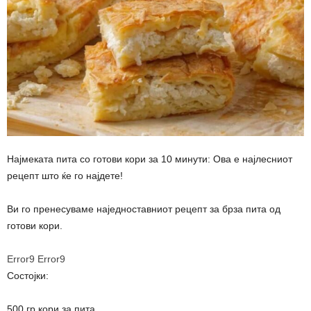
Најмеката пита со готови кори за 10 минути: Ова е најлесниот
рецепт што ќе го најдете!
Ви го пренесуваме наједноставниот рецепт за брза пита од
готови кори.
Error9
Error9
Состојки:
500 гр кори за пита