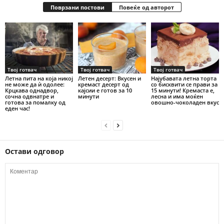
Поврзани постови
Повеќе од авторот
Твој готвач
Твој готвач
Твој готвач
Летна пита на која никој
Летен десерт: Вкусен и
Најубавата летна торта
не може да ѝ одолее:
кремаст десерт од
со бисквити се прави за
Крцкава однадвор,
кајсии е готов за 10
15 минути! Кремаста е,
сочна одвнатре и
минути
лесна и има моќен
готова за помалку од
овошно-чоколаден вкус
еден час!
Остави одговор