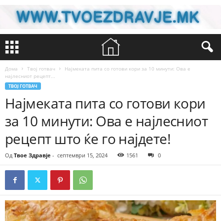
Дома
Твој готвач
Најмеката пита со готови кори за 10 минути: Ова е
најлесниот рецепт...
ТВОЈ ГОТВАЧ
Најмеката пита со готови кори
за 10 минути: Ова е најлесниот
рецепт што ќе го најдете!
Од
Твое Здравје
-
септември 15, 2024
1561
0