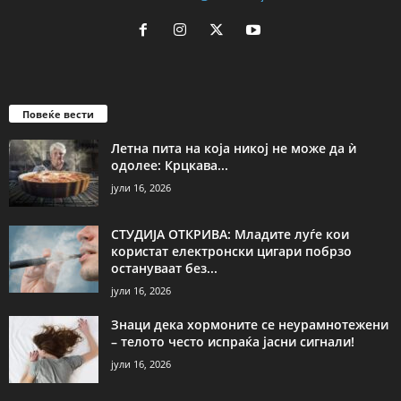
Повеќе вести
Летна пита на која никој не може да ѝ
одолее: Крцкава...
јули 16, 2026
СТУДИЈА ОТКРИВА: Младите луѓе кои
користат електронски цигари побрзо
остануваат без...
јули 16, 2026
Знаци дека хормоните се неурамнотежени
– телото често испраќа јасни сигнали!
јули 16, 2026