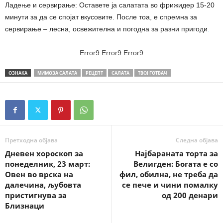
Ладење и сервирање: Оставете ја салатата во фрижидер 15-20
минути за да се спојат вкусовите. После тоа, е спремна за
сервирање – лесна, освежителна и погодна за разни пригоди
.
Error9
Error9
Error9
ОЗНАКА
МИМОЗА САЛАТА
РЕЦЕПТ
САЛАТА
ТВОЈ ГОТВАЧ
Претходна објава
Следна објава
Дневен хороскоп за
Најбараната торта за
понеделник, 23 март:
Велигден: Богата е со
Овен во врска на
фил, обилна, не треба да
далечина, љубовта
се пече и чини помалку
пристигнува за
од 200 дeнари
Близнаци