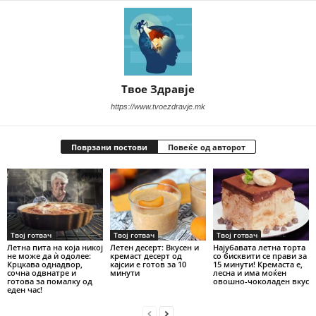
Твое Здравје
https://www.tvoezdravje.mk
Поврзани постови
Повеќе од авторот
Твој готвач
Твој готвач
Твој готвач
Летна пита на која никој
Летен десерт: Вкусен и
Најубавата летна торта
не може да ѝ одолее:
кремаст десерт од
со бисквити се прави за
Крцкава однадвор,
кајсии е готов за 10
15 минути! Кремаста е,
сочна одвнатре и
минути
лесна и има моќен
готова за помалку од
овошно-чоколаден вкус
еден час!