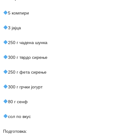
5 компири
3 јајца
250 г чадена шунка
300 г тврдо сирење
250 г фета сирење
300 г грчки јогурт
80 г сенф
сол по вкус
Подготовка: