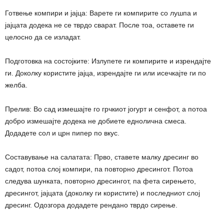
Готвење компири и јајца: Варете ги компирите со лушпа и
јајцата додека не се тврдо сварат. После тоа, оставете ги
целосно да се изладат.
Подготовка на состојките: Излупете ги компирите и изрендајте
ги. Доколку користите јајца, изрендајте ги или исечкајте ги по
желба.
Прелив: Во сад измешајте го грчкиот јогурт и сенфот, а потоа
добро измешајте додека не добиете еднолична смеса.
Додадете сол и црн пипер по вкус.
Составување на салатата: Прво, ставете малку дресинг во
садот, потоа слој компири, па повторно дресингот. Потоа
следува шунката, повторно дресингот, па фета сирењето,
дресингот, јајцата (доколку ги користите) и последниот слој
дресинг. Одозгора додадете рендано тврдо сирење.