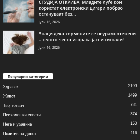
СТУДИЈА ОТКРИВА: Младите луѓе кои
користат електронски цигари побрзо
остануваат без...
јули 16, 2026
Знаци дека хормоните се неурамнотежени
– телото често испраќа јасни сигнали!
јули 16, 2026
Популарни категории
2199
Здравје
1499
Живот
781
Твој готвач
374
Психолошки совети
153
Нега и убавина
116
Позитив на денот