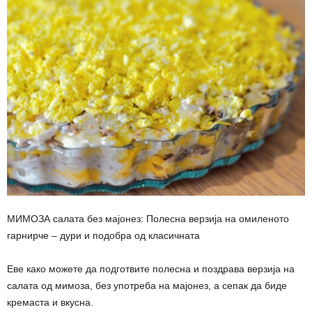
МИМОЗА салата без мајонез: Полесна верзија на омиленото
гарнирче – дури и подобра од класичната
Еве како можете да подготвите полесна и поздрава верзија на
салата од мимоза, без употреба на мајонез, а сепак да биде
кремаста и вкусна.