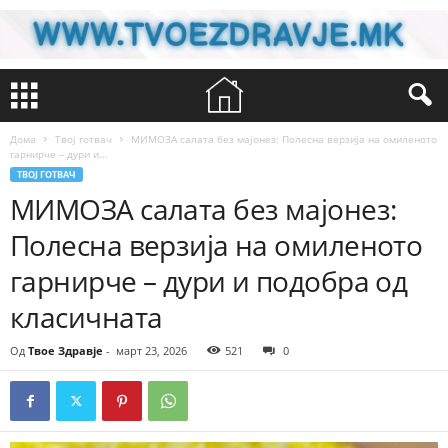
Дома
Твој готвач
МИМОЗА салата без мајонез: Полесна верзија на омиленото
гарнирче – дури и...
ТВОЈ ГОТВАЧ
МИМОЗА салата без мајонез:
Полесна верзија на омиленото
гарнирче – дури и подобра од
класичната
Од
Твое Здравје
-
март 23, 2026
521
0