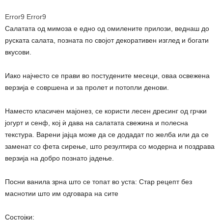
Error9
Error9
Салатата од мимоза е едно од омилените прилози, веднаш до
руската салата, позната по својот декоративен изглед и богати
вкусови.
Иако најчесто се прави во постудените месеци, оваа освежена
верзија е совршена и за пролет и потопли денови.
Наместо класичен мајонез, се користи лесен дресинг од грчки
јогурт и сенф, кој ѝ дава на салатата свежина и полесна
текстура. Варени јајца може да се додадат по желба или да се
заменат со фета сирење, што резултира со модерна и поздрава
верзија на добро познато јадење.
Посни ванила зрна што се топат во уста: Стар рецепт без
маснотии што им одговара на сите
Состојки: