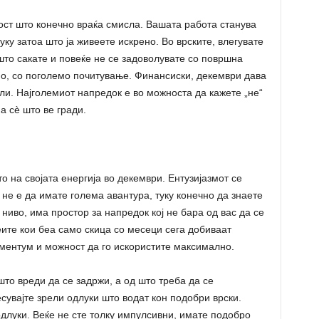
ост што конечно враќа смисла. Вашата работа станува
туку затоа што ја живеете искрено. Во врските, влегувате
што сакате и повеќе не се задоволувате со површна
но, со поголемо почитување. Финансиски, декември дава
ли. Најголемиот напредок е во можноста да кажете „не“
на сè што ве гради.
о на својата енергија во декември. Ентузијазмот се
а не е да имате голема авантура, туку конечно да знаете
ниво, има простор за напредок кој не бара од вас да се
еите кои беа само скица со месеци сега добиваат
ментум и можност да го искористите максимално.
то вреди да се задржи, а од што треба да се
сувајте зрели одлуки што водат кон подобри врски.
длуки. Веќе не сте толку импулсивни, имате подобро