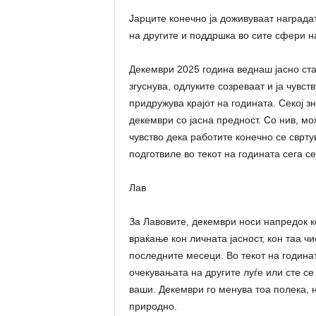
Јарците конечно ја доживуваат награда
на другите и поддршка во сите сфери на
Декември 2025 година веднаш јасно ста
згуснува, одлуките созреваат и ја чувс
придружува крајот на годината. Секој зн
декември со јасна предност. Со нив, м
чувство дека работите конечно се сврту
подготвиле во текот на годината сега се
Лав
За Лавовите, декември носи напредок ко
враќање кон личната јасност, кон таа ч
последните месеци. Во текот на година
очекувањата на другите луѓе или сте с
ваши. Декември го менува тоа полека, н
природно.