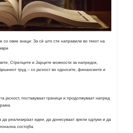
е со овие знаци: За сè што сте направиле во текот на
мври
ите, Стрелците и Јарците можности за напредок,
дишниот труд – со јасност во односите, финансиите и
та јасност, поставуваат граници и продолжуваат напред
драма.
а да реализираат идеи, да донесуваат зрели одлуки и да
ионална состојба.