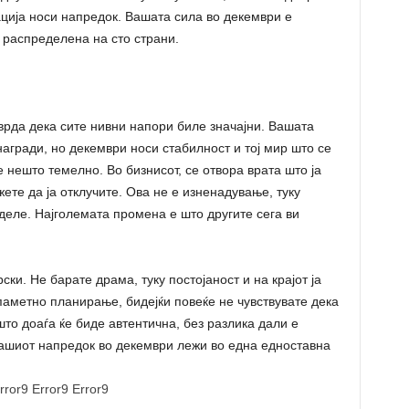
ација носи напредок. Вашата сила во декември е
е распределена на сто страни.
врда дека сите нивни напори биле значајни. Вашата
агради, но декември носи стабилност и тој мир што се
е нешто темелно. Во бизнисот, се отвора врата што ја
ете да ја отклучите. Ова не е изненадување, туку
деле. Најголемата промена е што другите сега ви
ки. Не барате драма, туку постојаност и на крајот ја
паметно планирање, бидејќи повеќе не чувствувате дека
то доаѓа ќе биде автентична, без разлика дали е
ашиот напредок во декември лежи во една едноставна
rror9
Error9
Error9