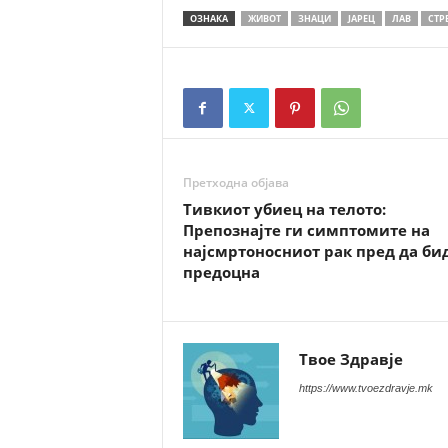
ОЗНАКА
ЖИВОТ
ЗНАЦИ
ЈАРЕЦ
ЛАВ
СТР
Претходна објава
Тивкиот убиец на телото:
Препознајте ги симптомите на
најсмртоносниот рак пред да би
предоцна
Твое Здравје
https://www.tvoezdravje.mk