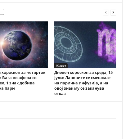
Живот
 хороскоп за четврток
Дневен хороскоп за среда, 15
и: Вага во афера со
јули: Лавовите се смешкаат
ел, 1 знак добива
на парична инфузија, а на
на пари
овој знак му се заканува
отказ