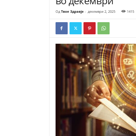
во декември
Од
Твое Здравје
-
декември 2, 2025
1415