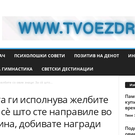
АЧ
ПСИХОЛОШКИ СОВЕТИ
ПОЗИТИВ НА ДЕНОТ
ИН
 ГИМНАСТИКА
СВЕТСКИ ДЕСТИНАЦИИ
елбите со овие знаци: За сè што...
Из
та ги исполнува желбите
Паме
купи
врем
 сè што сте направиле во
Твое 
дина, добивате награди
Подо
ови