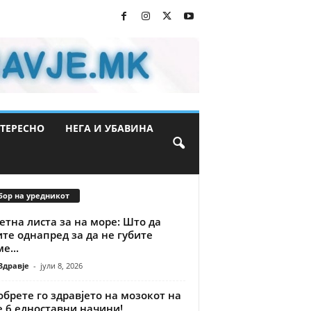
ТЕРЕСНО
НЕГА И УБАВИНА
бор на уредникот
тна листа за на море: Што да
те однапред за да не губите
е...
Здравје
-
јули 8, 2026
брете го здравјето на мозокот на
е 6 едноставни начини!