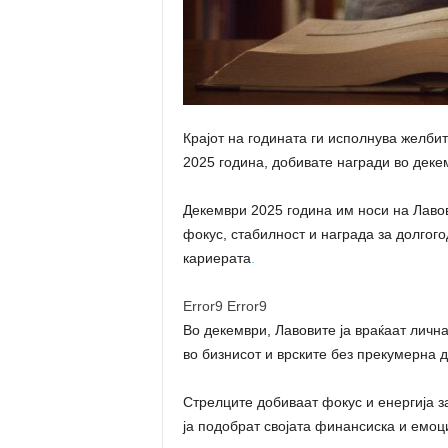
Крајот на годината ги исполнува желбит
2025 година, добивате награди во деке
Декември 2025 година им носи на Лавов
фокус, стабилност и награда за долгого
кариерата
.
Error9
Error9
Во декември, Лавовите ја враќаат лична
во бизнисот и врските без прекумерна 
Стрелците добиваат фокус и енергија з
ја подобрат својата финансиска и емоц