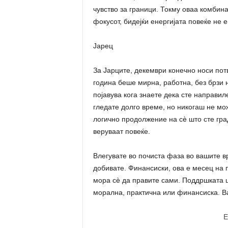
чувство за граници. Токму оваа комбин
фокусот, бидејќи енергијата повеќе не 
Јарец
За Јарците, декември конечно носи пот
година беше мирна, работна, без брзи н
појавува кога знаете дека сте направил
гледате долго време, но никогаш не мож
логично продолжение на сè што сте гра
веруваат повеќе.
Влегувате во почиста фаза во вашите врс
добивате. Финансиски, ова е месец на 
мора сè да правите сами. Поддршката ш
морална, практична или финансиска. В
E