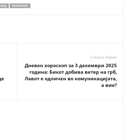
ЕЛЕЦ
ХОРОСКОП
Следна објава
Дневен хороскоп за 3 декември 2025
година: Бикот добива ветер на грб,
де
Лавот е одличен во комуникацијата,
а вие?