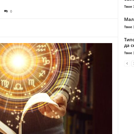
Твое 
0
Мал
Твое 
Тип
да 
Твое 