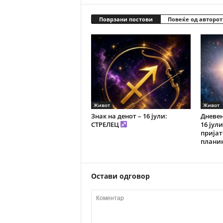
Поврзани постови
Повеќе од авторот
Живот
Живот
Знак на денот – 16 јули:
Дневен
СТРЕЛЕЦ
16 јул
пријат
плани
Остави одговор