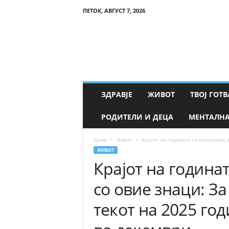
ПЕТОК, АВГУСТ 7, 2026
Т
в
о
е
З
д
р
ЗДРАВЈЕ
ЖИВОТ
ТВОЈ ГОТВ
а
в
РОДИТЕЛИ И ДЕЦА
МЕНТАЛНА
ј
е
Дома
Живот
Крајот на годината ги исполнува ж
ЖИВОТ
Крајот на година
со овие знаци: За
текот на 2025 го