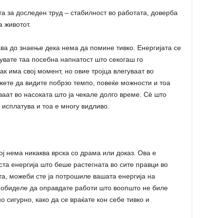
та за доследен труд – стабилност во работата, доверба
 животот.
ва до знаење дека нема да помине тивко. Енергијата се
твувате таа посебна напнатост што секогаш го
ак има свој момент, но овие тројца влегуваат во
ожете да видите побрзо темпо, повеќе можности и тоа
ваат во насоката што ја чекале долго време. Сè што
 исплатува и тоа е многу видливо.
ј нема никаква врска со драма или доказ. Ова е
иста енергија што беше растегната во сите правци во
та, можеби сте ја потрошиле вашата енергија на
е обиделе да оправдате работи што воопшто не биле
о сигурно, како да се враќате кон себе тивко и