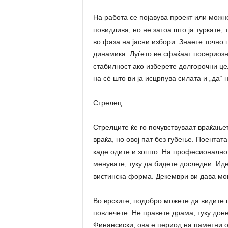
На работа се појавува проект или можн
повидлива, но не затоа што ја туркате, 
во фаза на јасни избори. Знаете точно 
динамика. Луѓето ве сфаќаат посериоз
стабилност ако изберете долгорочни це
на сè што ви ја исцрпува силата и „да“ 
Стрелец
Стрелците ќе го почувствуваат враќањет
враќа, но овој пат без губење. Поентат
каде одите и зошто. На професионално 
менувате, туку да бидете доследни. Ид
вистинска форма. Декември ви дава мо
Во врските, подобро можете да видите ш
повлечете. Не правете драма, туку доне
Финансиски, ова е период на паметни о