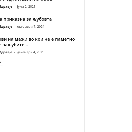
Здравје
-
јуни 2, 2021
а приказна за љубовта
Здравје
-
октомври 7, 2024
ови на мажи во кои не е паметно
се заљубите…
Здравје
-
декември 4, 2021