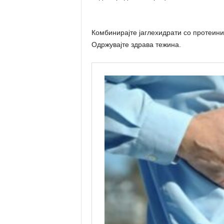
Комбинирајте јаглехидрати со протеини
Одржувајте здрава тежина.