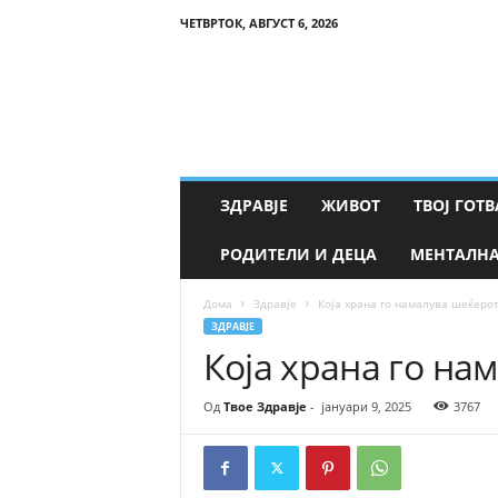
ЧЕТВРТОК, АВГУСТ 6, 2026
Т
в
о
е
З
д
р
ЗДРАВЈЕ
ЖИВОТ
ТВОЈ ГОТВ
а
в
РОДИТЕЛИ И ДЕЦА
МЕНТАЛНА
ј
е
Дома
Здравје
Која храна го намалува шеќерот
ЗДРАВЈЕ
Која храна го на
Од
Твое Здравје
-
јануари 9, 2025
3767