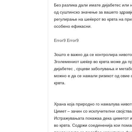
Без разлика дали имате дијабетес или 
од суштинско значење за вашето здравј
регулирање на шеќерот во крвта на пр
особено ефикасни.
Error9
Error9
Зошто е важно да се контролира нивото
Зголемениот шеќер во крвта може да пр
дијабетес , срцеви заболувања и метаб
можно е да се намали ризикот од овие с
крвта.
Храна која природно го намалува нивот
Цимет – зачин со исклучителни својства
Истражувањата покажаа дека циметот и
во крвта. Содржи соединенија кои пома