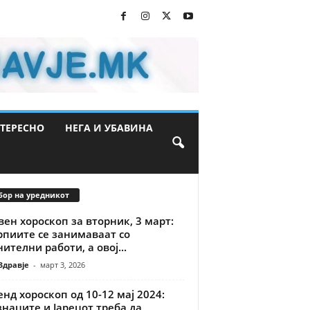
ТЕРЕСНО
НЕГА И УБАВИНА
бор на уредникот
ен хороскоп за вторник, 3 март:
рпиите се занимаваат со
ителни работи, а овој...
Здравје
-
март 3, 2026
нд хороскоп од 10-12 мај 2024:
наците и Јарецот треба да