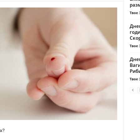
разм
Твое 
Дне
годи
Скор
Твое 
Днев
Ваг
Риби
Твое 
та?