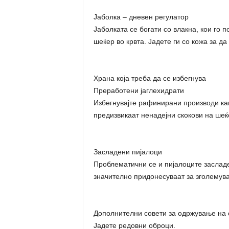
Јаболка – дневен регулатор
Јаболката се богати со влакна, кои го 
шеќер во крвта. Јадете ги со кожа за д
Храна која треба да се избегнува
Преработени јаглехидрати
Избегнувајте рафинирани производи как
предизвикаат ненадејни скокови на шеќе
Засладени пијалоци
Проблематични се и пијалоците засладе
значително придонесуваат за зголемува
Дополнителни совети за одржување на 
Јадете редовни оброци.