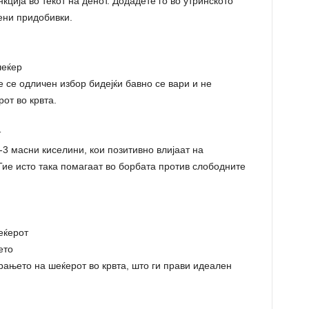
ција во текот на денот. Додадете го во утринското
ени придобивки.
шеќер
 се одличен избор бидејќи бавно се вари и не
от во крвта.
т
-3 масни киселини, кои позитивно влијаат на
Тие исто така помагаат во борбата против слободните
еќерот
ето
ањето на шеќерот во крвта, што ги прави идеален