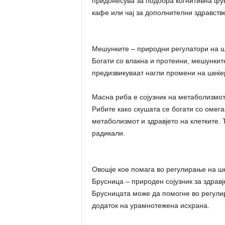
придонесува за подобра когнитивна функ
кафе или чај за дополнителни здравств
Мешунките – природни регулатори на 
Богати со влакна и протеини, мешунките
предизвикуваат нагли промени на шеќер
Масна риба е сојузник на метаболизмо
Рибите како скушата се богати со омега
метаболизмот и здравјето на клетките. 
радикали.
Овошје кое помага во регулирање на ш
Брусница – природен сојузник за здравј
Брусницата може да помогне во регулир
додаток на урамнотежена исхрана.