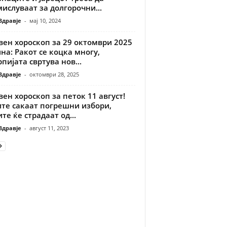
ислуваат за долгорочни...
Здравје
-
мај 10, 2024
вен хороскоп за 29 октомври 2025
на: Ракот се коцка многу,
пијата свртува нов...
Здравје
-
октомври 28, 2025
ен хороскоп за петок 11 август!
ите сакаат погрешни избори,
те ќе страдаат од...
Здравје
-
август 11, 2023