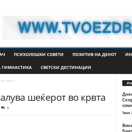
АЧ
ПСИХОЛОШКИ СОВЕТИ
ПОЗИТИВ НА ДЕНОТ
ИН
 ГИМНАСТИКА
СВЕТСКИ ДЕСТИНАЦИИ
 во крвта
Из
малува шеќерот во крвта
Днев
Ско
сомн
0
Твое 
Вике
Близ