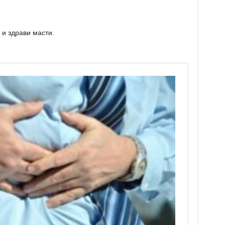
 и здрави масти.