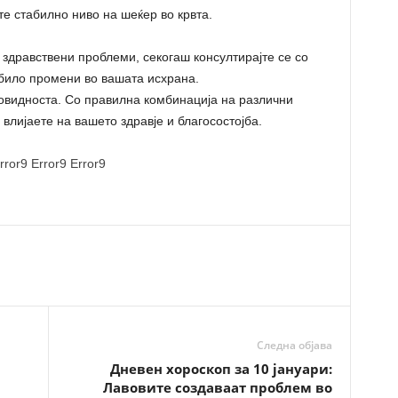
 стабилно ниво на шеќер во крвта.
 здравствени проблеми, секогаш консултирајте се со
 било промени во вашата исхрана.
овидноста. Со правилна комбинација на различни
влијаете на вашето здравје и благосостојба.
rror9
Error9
Error9
Следна објава
Дневен хороскоп за 10 јануари:
Лавовите создаваат проблем во