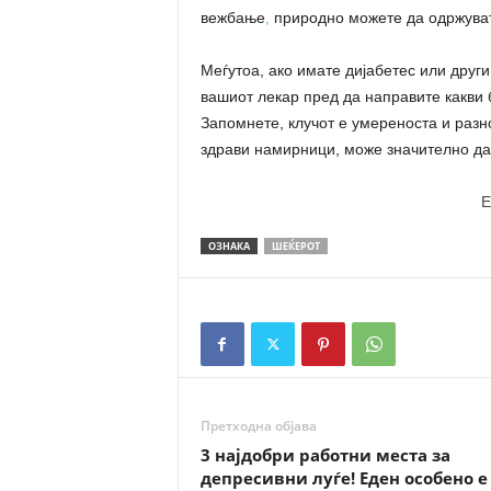
вежбање
,
природно можете да одржувате
Меѓутоа, ако имате дијабетес или други
вашиот лекар пред да направите какви
Запомнете, клучот е умереноста и разн
здрави намирници, може значително да 
E
ОЗНАКА
ШЕЌЕРОТ
Претходна објава
3 најдобри работни места за
депресивни луѓе! Еден особено е