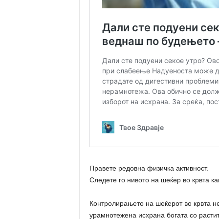
Правете редовна физичка активност.
Следете го нивото на шеќер во крвта ка
Контролирањето на шеќерот во крвта не
урамнотежена исхрана богата со растит