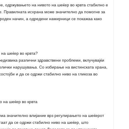
не, одржувањето на нивото на шеќер во крвта стабилно е
е. Правилната исхрана може значително да помогне за
ироден начин, а одредени намирници се покажаа како
 на шеќер во крвта?
едизвика различни здравствени проблеми, вклучувајќи
олички нарушувања. Со избирање на вистинската храна,
остојби и да се одржи стабилно ниво на гликоза во
о на шеќер во крвта
ма значително влијание врз регулирањето на шеќерот
гаат да се одржи стабилно ниво на шеќер, што