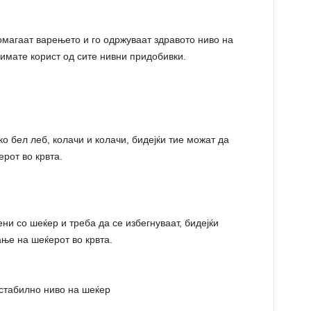
помагаат варењето и го одржуваат здравото ниво на
а имате корист од сите нивни придобивки.
о бел леб, колачи и колачи, бидејќи тие можат да
рот во крвта.
ни со шеќер и треба да се избегнуваат, бидејќи
ње на шеќерот во крвта.
стабилно ниво на шеќер