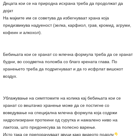
Децата кои се на природна исхрана треба да продолжат да
дојат
На мајките им се советува да избегнуваат храна која
предизвикува надуеност (зелка, карфиол, грав, кромид, агруми,
кофеин и алкохол).
Бебињата кои се хранат со млечна формула треба да се хранат
будни, во соодветна положба со благо крената глава. По
хранењето треба да подригнуваат и да го исфрлат вишокот
воздух.
Ублажување на симптомите на колика кај бебињата кои се
хранат со вештачко хранење може да се постигне со
воведување на специјална млечна формула која содржи
хидролизирани протеини од сурутка и намалено ниво на
лактоза, што придонесува за полесно варење.
Исто така се препорачуваат звуци како видеото подолу