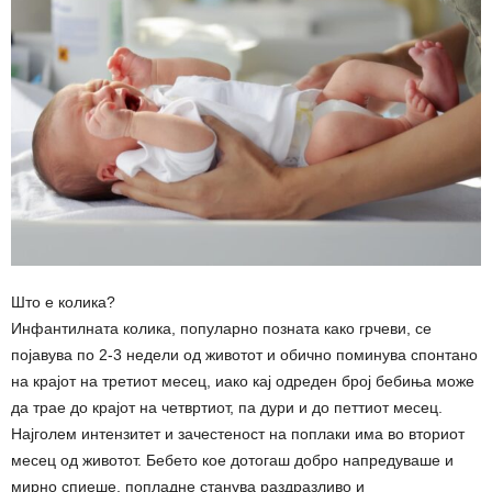
Што е колика?
Инфантилната колика, популарно позната како грчеви, се
појавува по 2-3 недели од животот и обично поминува спонтано
на крајот на третиот месец, иако кај одреден број бебиња може
да трае до крајот на четвртиот, па дури и до петтиот месец.
Најголем интензитет и зачестеност на поплаки има во вториот
месец од животот. Бебето кое дотогаш добро напредуваше и
мирно спиеше, попладне станува раздразливо и