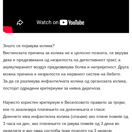
Зошто се појавува колика?
Вистинската причина за колика не е целосно позната, се верува
дека е предизвикана од незрелоста на дигестивниот тракт, а
акумулираниот воздух предизвикува болка и непријатност. Друга
можна причина е незрелоста на нервниот систем на бебето.
За да се разликува инфантилната колика од органската колика,
постојат одредени критериуми за нивна дијагноза.
Најчесто користен критериум е Веселсовото правило за тројки,
кое го анализира плачењето на доенчињата и гласи:
Доенчето има инфантилна колика (спазам) ако плаче повеќе од
3 часа на ден, ако плачењето се јавува повеќе од 3 дена во
неделата и ако оваа состојба трае подолго од 3 недели.