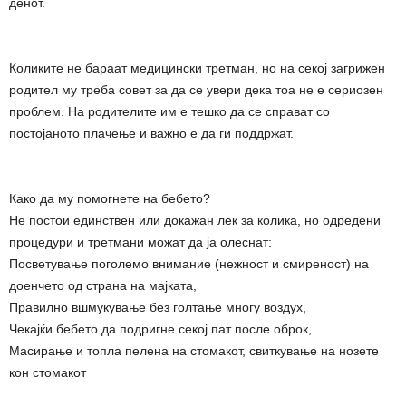
денот.
Коликите не бараат медицински третман, но на секој загрижен
родител му треба совет за да се увери дека тоа не е сериозен
проблем. На родителите им е тешко да се справат со
постојаното плачење и важно е да ги поддржат.
Како да му помогнете на бебето?
Не постои единствен или докажан лек за колика, но одредени
процедури и третмани можат да ја олеснат:
Посветување поголемо внимание (нежност и смиреност) на
доенчето од страна на мајката,
Правилно вшмукување без голтање многу воздух,
Чекајќи бебето да подригне секој пат после оброк,
Масирање и топла пелена на стомакот, свиткување на нозете
кон стомакот