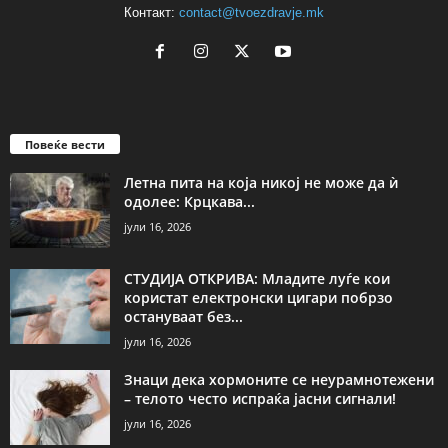
Контакт:
contact@tvoezdravje.mk
Повеќе вести
Летна пита на која никој не може да ѝ
одолее: Крцкава...
јули 16, 2026
СТУДИЈА ОТКРИВА: Младите луѓе кои
користат електронски цигари побрзо
остануваат без...
јули 16, 2026
Знаци дека хормоните се неурамнотежени
– телото често испраќа јасни сигнали!
јули 16, 2026