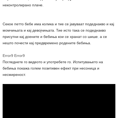
неконтролирано плаче.
Секое петто бебе има колика и тие се јавуваат подеднакво и кај
момчињата и кај девојчињата. Тие исто така се подеднакво
присутни кај доените и бебиња кои се хранат со шише
,
а се
нешто почести кај предвремено родените бебиња.
Error9
Error9
Погледнете го видеото и употребете го. Испитувањето на
бебиња покажа голем позитивен ефект при несоница и
несмиреност.