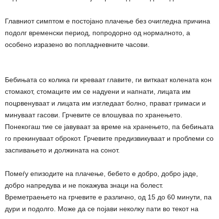
Главниот симптом е постојано плачење без очигледна причина
подолг временски период, попродорно од нормалното, а
особено изразено во попладневните часови.
Бебињата со колика ги креваат главите, ги виткаат колената кон
стомакот, стомаците им се надуени и напнати, лицата им
поцрвенуваат и лицата им изгледаат болно, прават гримаси и
минуваат гасови. Грчевите се влошуваа по хранењето.
Понекогаш тие се јавуваат за време на хранењето, па бебињата
го прекинуваат оброкот. Грчевите предизвикуваат и проблеми со
заспивањето и должината на сонот.
Помеѓу епизодите на плачење, бебето е добро, добро јаде,
добро напредува и не покажува знаци на болест.
Времетраењето на грчевите е различно, од 15 до 60 минути, па
дури и подолго. Може да се појави неколку пати во текот на