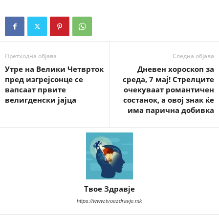
Претходна објава
Следна објава
Утре на Велики Четврток
Дневен хороскоп за
пред изгрејсонце се
среда, 7 мај! Стрелците
вапсаат првите
очекуваат романтичен
велигденски јајца
состанок, а овој знак ќе
има парична добивка
Твое Здравје
https://www.tvoezdravje.mk