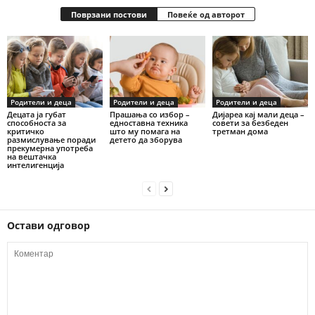
Поврзани постови
Повеќе од авторот
Родители и деца
Родители и деца
Родители и деца
Децата ја губат
Прашања со избор –
Дијареа кај мали деца –
способноста за
едноставна техника
совети за безбеден
критичко
што му помага на
третман дома
размислување поради
детето да зборува
прекумерна употреба
на вештачка
интелигенција
Остави одговор