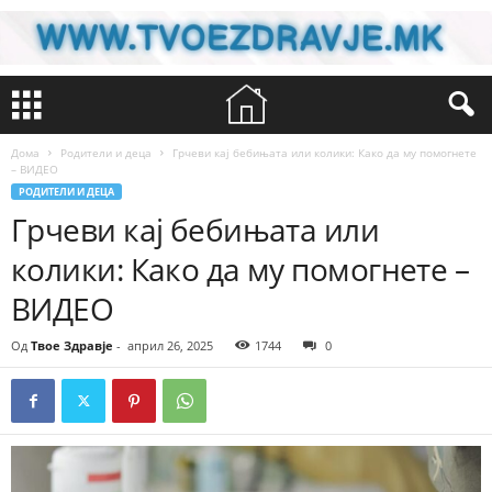
Дома
Родители и деца
Грчеви кај бебињата или колики: Како да му помогнете
– ВИДЕО
РОДИТЕЛИ И ДЕЦА
Грчеви кај бебињата или
колики: Како да му помогнете –
ВИДЕО
Од
Твое Здравје
-
април 26, 2025
1744
0