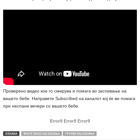
Проверено видео кое го смирува и помага во заспивање на
вашето бебе. Направете Subscribed на каналот кој ќе ви помага
при неспани вечери со вашето бебе.
Error9
Error9
Error9
ОЗНАКА
WHITE NOISE КАЈ БЕБИЊА
ГРЧЕВИ КАЈ БЕБИЊА