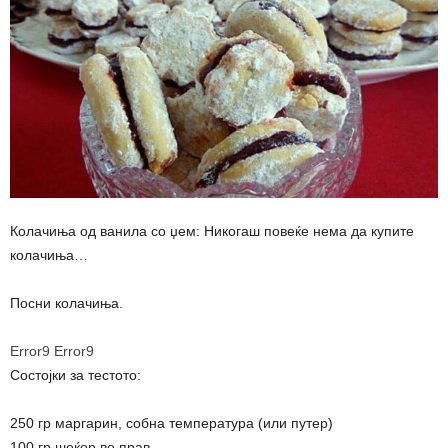
Колачиња од ванила со џем: Никогаш повеќе нема да купите
колачиња…
Посни колачиња.
Error9
Error9
Состојки за тестото:
250 гр маргарин, собна температура (или путер)
100 гр шеќер во прав