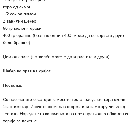
кора од лимон
1/2 сок од лимон
2 ванилин шеќер
50 гр мелени ореви
400 гр брашно (брашно од тип 400, може да се користи друго
бело брашно)
Џем од сливи (по желба можете да користите и други)
Шеќер во прав на крајот
.
Постапка:
Со посочените сосотојки замесете тесто, расујакте кора околи
1сантиметар. Исечете со модла форми или само кругчиња од
тестото. Наредете го колачињата во плех претходно обложен со
харија за печење.