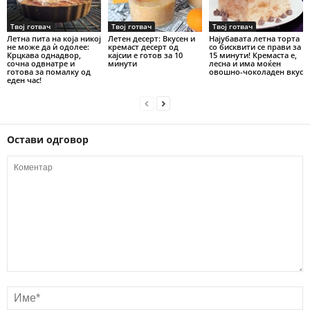
Твој готвач
Твој готвач
Твој готвач
Летна пита на која никој
Летен десерт: Вкусен и
Најубавата летна торта
не може да ѝ одолее:
кремаст десерт од
со бисквити се прави за
Крцкава однадвор,
кајсии е готов за 10
15 минути! Кремаста е,
сочна одвнатре и
минути
лесна и има моќен
готова за помалку од
овошно-чоколаден вкус
еден час!
Остави одговор