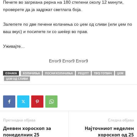
Печете во загреана рерна на 180 степени околу 12 минути,
проверете да ја задржат светлата боја.
Залепете по две печени колачиња со џем од сливи (или џем по
ваш вкус) и посипете ги со шеќер во прав.
Уживајте…
Error9
Error9
Error9
ОЗНАКА
КОЛАЧИЊА
ПОСНИ КОЛАЧИЊА
РЕЦЕПТ
ТВОЈ ГОТВАЧ
ЏЕМ
ЏЕМ ОД СЛИВИ
Претходна објава
Следна објава
Дневен хороскоп за
Најточниот неделен
понеделник 25
хороскоп од 25