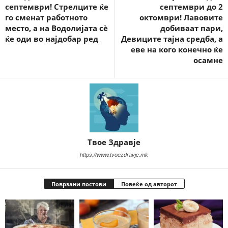
септември! Стрелците ќе
септември до 2
го сменат работното
октомври! Лавовите
место, а на Водолијата сè
добиваат пари,
ќе оди во најдобар ред
Девиците тајна средба, а
еве на кого конечно ќе
осамне
Твое Здравје
https://www.tvoezdravje.mk
Поврзани постови
Повеќе од авторот