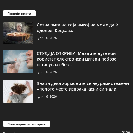
Повеќе вести
Летна пита на која никој не може да ѝ
одолее: Крцкава...
јули 16, 2026
СТУДИЈА ОТКРИВА: Младите луѓе кои
користат електронски цигари побрзо
остануваат без...
јули 16, 2026
Знаци дека хормоните се неурамнотежени
– телото често испраќа јасни сигнали!
јули 16, 2026
Популарни категории
2199