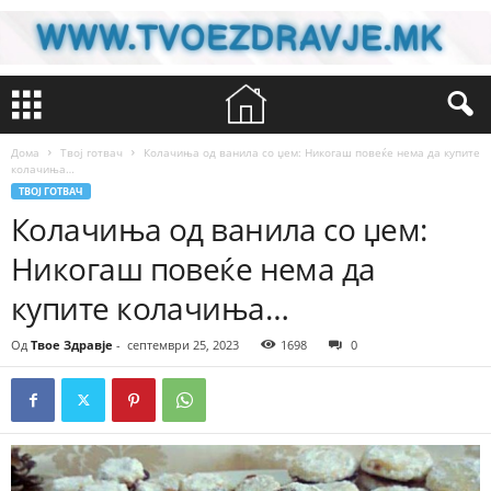
Дома
Твој готвач
Колачиња од ванила со џем: Никогаш повеќе нема да купите
колачиња…
ТВОЈ ГОТВАЧ
Колачиња од ванила со џем:
Никогаш повеќе нема да
купите колачиња…
Од
Твое Здравје
-
септември 25, 2023
1698
0