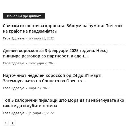
Избор на уредникот
Светски експерти за короната. Збогум на чумата: Почеток
на крајот на пандемијата?!
Твое Здравје
-
јануари 25, 2022
Дневен хороскоп за 3 февруари 2025 година: Некој
иницира разговор со партнерот, а еден...
Твое Здравје
-
февруари 2, 2025
Најточниот неделен хороскоп од 24 до 31 март!
Затемнувањето на Сонцето во Овен го...
Твое Здравје
-
март 23, 2025
Топ 5 калорични пијалоци што мора да ги избегнувате ако
сакате да изгубите тежина
Твое Здравје
-
јануари 22, 2022