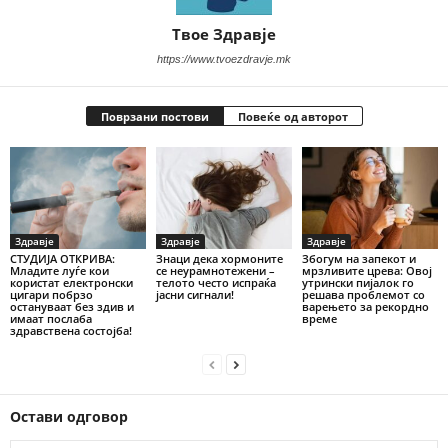
Твое Здравје
https://www.tvoezdravje.mk
Поврзани постови
Повеќе од авторот
Здравје
Здравје
Здравје
СТУДИЈА ОТКРИВА:
Знаци дека хормоните
Збогум на запекот и
Младите луѓе кои
се неурамнотежени –
мрзливите црева: Овој
користат електронски
телото често испраќа
утрински пијалок го
цигари побрзо
јасни сигнали!
решава проблемот со
остануваат без здив и
варењето за рекордно
имаат послаба
време
здравствена состојба!
Остави одговор