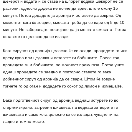
шеќерот и водата и се става на шпорет додека шеќерот не се
растопи, односно додека не почне да врие, што е околу 15
минути. Потоа додадете ја аронија и оставете да зоврие. Од
моментот кога ќе зоврие, смесата треба да се вари од 5 до 10
минути. Не заборавајте постојано да ја мешате смесата. Потоа
оставете го целосно да се излади.
Кога сирупот од аронија целосно ќе се олади, процедете го или
преку крпа или цедалка и оставете ги бобинките. После тоа,
процедете ги и бобинките, по можност преку газа. Потоа уште
еднаш процедете се заедно и повторно ставете го вака
добиениот сируп од аронија да се свари. Штом ќе зоврие
тргнете го од оган и додадете го сокот од лимон и измешајте.
Вака подготвениот сируп од аронија веднаш истурете го во
стерилизирани, загреани шишиња, па веднаш затворете ги
шишињата и само кога целосно ќе се изладат, чувајте ги на
ладно и темно место.