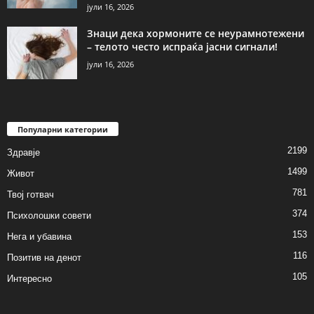
јули 16, 2026
Знаци дека хормоните се неурамнотежени
– телото често испраќа јасни сигнали!
јули 16, 2026
Популарни категории
2199
Здравје
1499
Живот
781
Твој готвач
374
Психолошки совети
153
Нега и убавина
116
Позитив на денот
105
Интересно