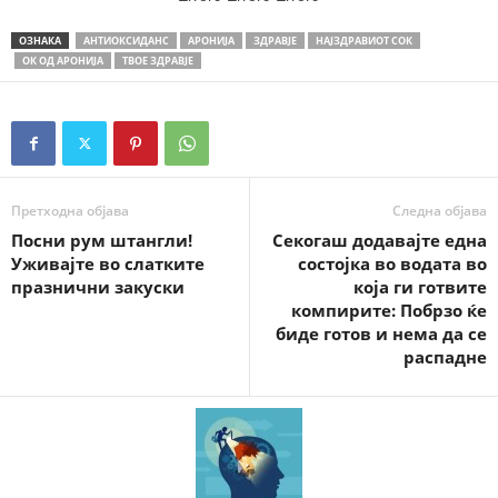
ОЗНАКА
АНТИОКСИДАНС
АРОНИЈА
ЗДРАВЈЕ
НАЈЗДРАВИОТ СОК
ОК ОД АРОНИЈА
ТВОЕ ЗДРАВЈЕ
Претходна објава
Следна објава
Посни рум штангли!
Секогаш додавајте една
Уживајте во слатките
состојка во водата во
празнични закуски
која ги готвите
компирите: Побрзо ќе
биде готов и нема да се
распадне