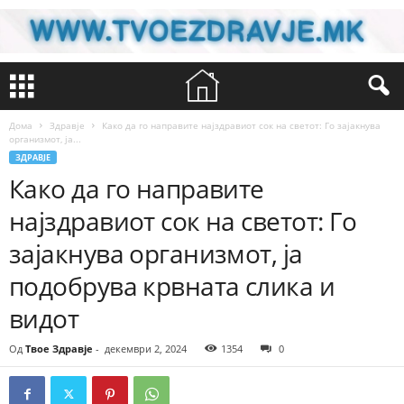
Дома
Здравје
Како да го направите најздравиот сок на светот: Го зајакнува
организмот, ја...
ЗДРАВЈЕ
Како да го направите
најздравиот сок на светот: Го
зајакнува организмот, ја
подобрува крвната слика и
видот
Од
Твое Здравје
-
декември 2, 2024
1354
0