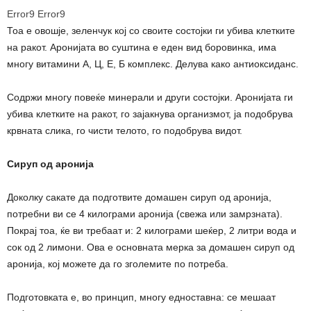
Error9
Error9
Тоа е овошје, зеленчук кој со своите состојки ги убива клетките
на ракот. Аронијата во суштина е еден вид боровинка, има
многу витамини А, Ц, Е, Б комплекс. Делува како антиоксиданс.
Содржи многу повеќе минерали и други состојки. Аронијата ги
убива клетките на ракот, го зајакнува организмот, ја подобрува
крвната слика, го чисти телото, го подобрува видот.
Сируп од аронија
Доколку сакате да подготвите домашен сируп од аронија,
потребни ви се 4 килограми аронија (свежа или замрзната).
Покрај тоа, ќе ви требаат и: 2 килограми шеќер, 2 литри вода и
сок од 2 лимони. Ова е основната мерка за домашен сируп од
аронија, кој можете да го зголемите по потреба.
Подготовката е, во принцип, многу едноставна: се мешаат