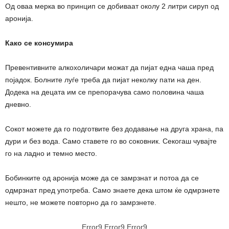
Од оваа мерка во принцип се добиваат околу 2 литри сируп од
аронија.
Како се консумира
Превентивните алкохоличари можат да пијат една чаша пред
појадок. Болните луѓе треба да пијат неколку пати на ден.
Додека на децата им се препорачува само половина чаша
дневно.
Сокот можете да го подготвите без додавање на друга храна, па
дури и без вода. Само ставете го во соковник. Секогаш чувајте
го на ладно и темно место.
Бобинките од аронија може да се замрзнат и потоа да се
одмрзнат пред употреба. Само знаете дека штом ќе одмрзнете
нешто, не можете повторно да го замрзнете.
Error9
Error9
Error9