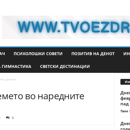
АЧ
ПСИХОЛОШКИ СОВЕТИ
ПОЗИТИВ НА ДЕНОТ
ИН
 ГИМНАСТИКА
СВЕТСКИ ДЕСТИНАЦИИ
ите денови
Из
емето во наредните
Днев
фев
пад 
Твое 
9
0
Дне
годи