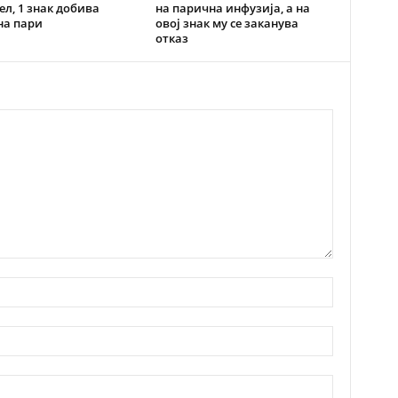
ел, 1 знак добива
на парична инфузија, а на
на пари
овој знак му се заканува
отказ