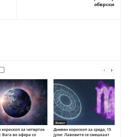
обврски
Живот
 хороскоп за четврток
Дневен хороскоп за среда, 15
и: Вага во афера со
јули: Лавовите се смешкаат