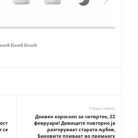
rror9
Error9
Error9
Следна објава
Дневен хороскоп за четврток, 22
ост
февруари! Девиците повторно ја
м се
разгоруваат старата љубов,
Биковите пливаат во премногу