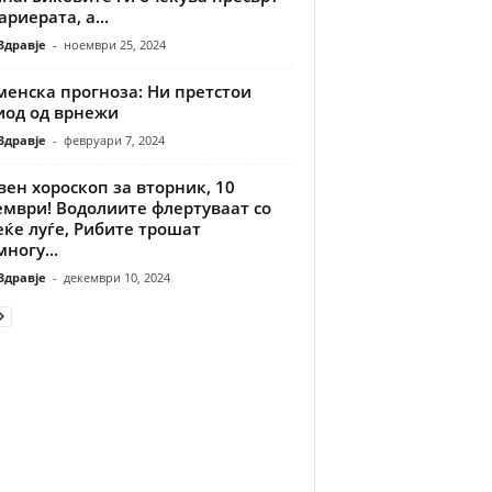
ариерата, а...
Здравје
-
ноември 25, 2024
менска прогноза: Ни претстои
иод од врнежи
Здравје
-
февруари 7, 2024
ен хороскоп за вторник, 10
ември! Водолиите флертуваат со
ќе луѓе, Рибите трошат
ногу...
Здравје
-
декември 10, 2024