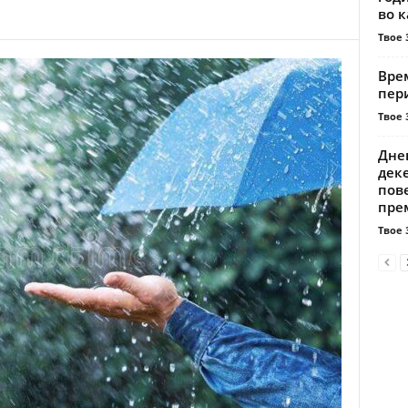
во к
Твое 
Вре
пер
Твое 
Днев
дек
пове
прем
Твое 