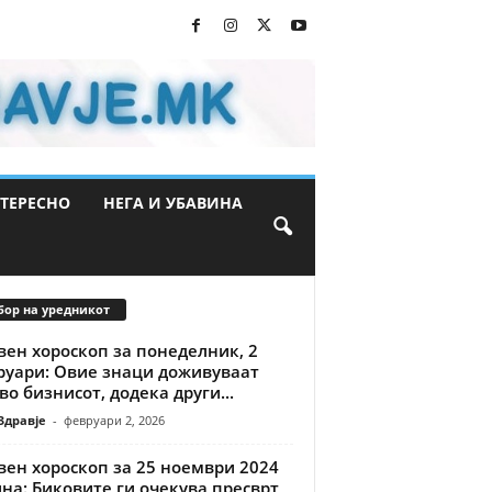
ТЕРЕСНО
НЕГА И УБАВИНА
бор на уредникот
ен хороскоп за понеделник, 2
руари: Овие знаци доживуваат
во бизнисот, додека други...
Здравје
-
февруари 2, 2026
вен хороскоп за 25 ноември 2024
на: Биковите ги очекува пресврт