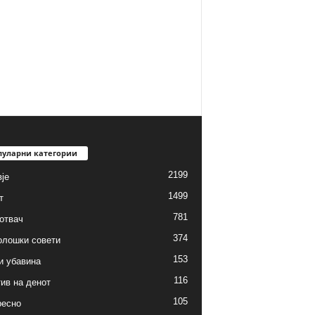
пуларни категории
2199
је
1499
т
781
готвач
374
олошки совети
153
и убавина
116
ив на денот
105
ресно