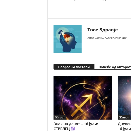
Твое Здравје
https://www.tvoezdravje.mk
Поврзани постови
Повеќе од авторот
Живот
Живот
Знак на денот – 16 јули:
Дневен
СТРЕЛЕЦ
16 јул