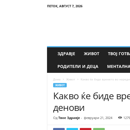
ПЕТОК, АВГУСТ 7, 2026
Т
в
о
е
З
д
р
ЗДРАВЈЕ
ЖИВОТ
ТВОЈ ГОТВ
а
в
РОДИТЕЛИ И ДЕЦА
МЕНТАЛНА
ј
е
Дома
Живот
Какво ќе биде времето во наредн
ЖИВОТ
Какво ќе биде вр
денови
Од
Твое Здравје
-
февруари 21, 2024
127