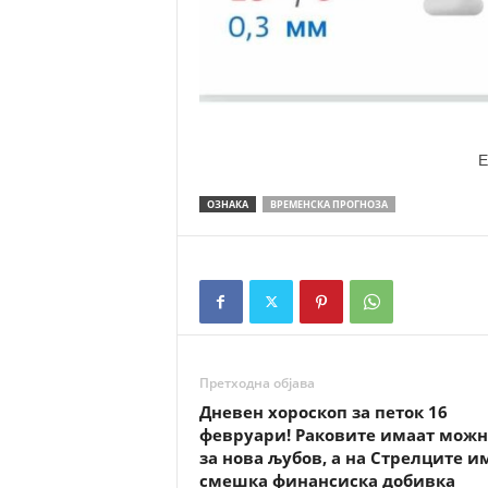
E
ОЗНАКА
ВРЕМЕНСКА ПРОГНОЗА
Претходна објава
Дневен хороскоп за петок 16
февруари! Раковите имаат можн
за нова љубов, а на Стрелците и
смешка финансиска добивка