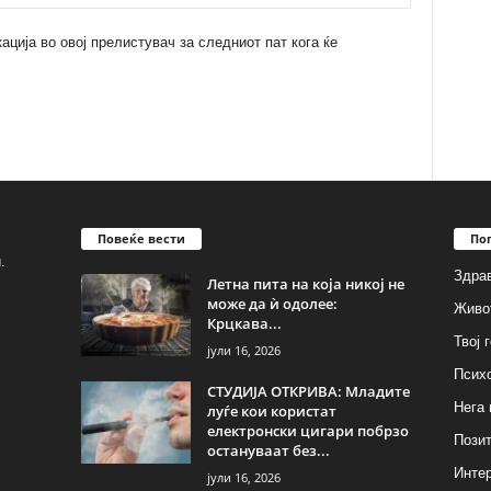
кација во овој прелистувач за следниот пат кога ќе
Повеќе вести
По
.
Здрав
Летна пита на која никој не
може да ѝ одолее:
Живо
Крцкава...
Твој 
јули 16, 2026
Псих
СТУДИЈА ОТКРИВА: Младите
Нега 
луѓе кои користат
електронски цигари побрзо
Позит
остануваат без...
Инте
јули 16, 2026