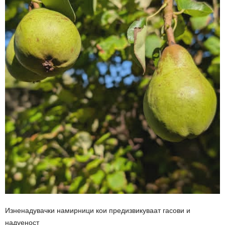
Изненадувачки намирници кои предизвикуваат гасови и
надуеност