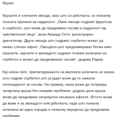
Круши
Крушите и сличните овошја, како што се јаболката, се помалку
позната причина за надуеност. „Овие овошја содржат фруктоза
и сорбитол, што може да предизвика гасови и надуеност кај
чувствителни лица“, вели Аманда Сетл, регистриран
диететичар. Други овошја што содржат сорбитол можат да
имаат сличен ефект. „Овошјата што предизвикуваат болка како
праските, кајсиите и авокадото содржат големи количини на
сорбитол и можат да предизвикаат гасови“, додава Рајкер.
Кај некои луѓе, прилагодувањето на вкупната количина на храна
што содржи сорбитол што ја јадат може да го намали
потенцијалот за гасови. На пример, некој може да толерира
четвртина круша без никакви проблеми, додека цела круша
може да предизвика непријатни несакани ефекти. Истото може
да важи и за авокадото или јаболката, каде што помала
количина во една порција е помалку веројатно да предизвика
проблеми.