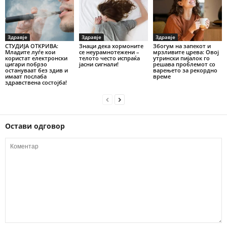
Здравје
Здравје
Здравје
СТУДИЈА ОТКРИВА:
Знаци дека хормоните
Збогум на запекот и
Младите луѓе кои
се неурамнотежени –
мрзливите црева: Овој
користат електронски
телото често испраќа
утрински пијалок го
цигари побрзо
јасни сигнали!
решава проблемот со
остануваат без здив и
варењето за рекордно
имаат послаба
време
здравствена состојба!
Остави одговор