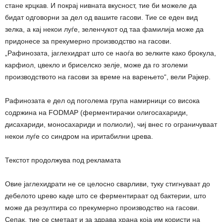
стане крцкав. И покрај нивната вкусност, тие би можеле да
бидат одговорни за дел од вашите гасови. Тие се еден вид
зелка, а кај некои луѓе, зеленчукот од таа фамилија може да
придонесе за прекумерно производство на гасови.
„Рафинозата, јаглехидрат што се наоѓа во зелките како брокула,
карфиол, цвекло и бриселско зелје, може да го зголеми
производството на гасови за време на варењето“, вели Рајкер.
Рафинозата е дел од поголема група намирници со висока
содржина на FODMAP (ферментирачки олигосахариди,
дисахариди, моносахариди и полиоли), чиј внес го ограничуваат
некои луѓе со синдром на иритабилни црева.
Текстот продолжува под рекламата
Овие јаглехидрати не се целосно сварливи, туку стигнуваат до
дебелото црево каде што се ферментираат од бактерии, што
може да резултира со прекумерно производство на гасови.
Сепак, тие се сметаат и за здрава храна која им користи на