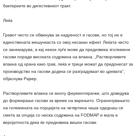
бактериите во дигестивниот тракт.
Леќа
Гравот често се обвинува за надуеност и гасови, но тој не е
единствената мешункаста со овој несакан ефект. Леќата често
се занемарува, а кај некои луѓе може да предизвика зголемени
гасови поради високата содржина на влакна. „Растворливите
влакна од храна како грав, леќа и трици можат да придонесат за
производство на гасови додека се разградуваат во цревата“,
објаснува Рајкер.
Растворливите влакна се многу ферментирачки, што доведува
до формирање гасови за време на варењето. Ограничувањето
на големината на порцијата на четвртина чаша одеднаш се
смета за опција со ниска содржина на FODMAP и мала е
веројатноста дека ќе предизвика вишок гасови.