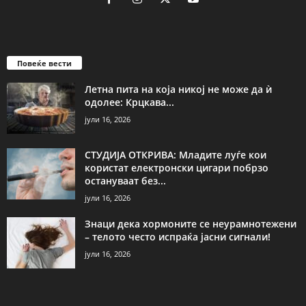
Повеќе вести
Летна пита на која никој не може да ѝ
одолее: Крцкава...
јули 16, 2026
СТУДИЈА ОТКРИВА: Младите луѓе кои
користат електронски цигари побрзо
остануваат без...
јули 16, 2026
Знаци дека хормоните се неурамнотежени
– телото често испраќа јасни сигнали!
јули 16, 2026