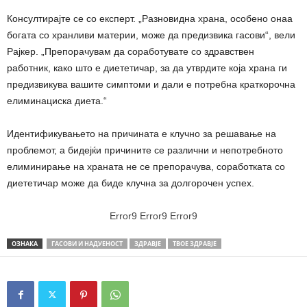
Консултирајте се со експерт. „Разновидна храна, особено онаа
богата со хранливи материи, може да предизвика гасови“, вели
Рајкер. „Препорачувам да соработувате со здравствен
работник, како што е диететичар, за да утврдите која храна ги
предизвикува вашите симптоми и дали е потребна краткорочна
елиминациска диета.“
Идентификувањето на причината е клучно за решавање на
проблемот, а бидејќи причините се различни и непотребното
елиминирање на храната не се препорачува, соработката со
диететичар може да биде клучна за долгорочен успех.
Error9
Error9
Error9
ОЗНАКА
ГАСОВИ И НАДУЕНОСТ
ЗДРАВЈЕ
ТВОЕ ЗДРАВЈЕ