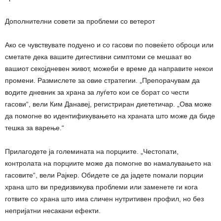
Дополнителни совети за проблеми со ветерот
Ако се чувствувате подуено и со гасови по повеќето оброци или
сметате дека вашите дигестивни симптоми се мешаат во
вашиот секојдневен живот, можеби е време да направите некои
промени. Размислете за овие стратегии. „Препорачувам да
водите дневник за храна за луѓето кои се борат со чести
гасови“, вели Ким Данавеј, регистриран диететичар. „Ова може
да помогне во идентификувањето на храната што може да биде
тешка за варење.“
Прилагодете ја големината на порциите. „Честопати,
контролата на порциите може да помогне во намалувањето на
гасовите“, вели Рајкер. Обидете се да јадете помали порции
храна што ви предизвикува проблеми или заменете ги кога
готвите со храна што има сличен нутритивен профил, но без
непријатни несакани ефекти.