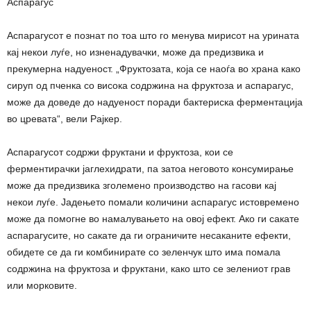
Аспарагус
Аспарагусот е познат по тоа што го менува мирисот на урината
кај некои луѓе, но изненадувачки, може да предизвика и
прекумерна надуеност. „Фруктозата, која се наоѓа во храна како
сируп од пченка со висока содржина на фруктоза и аспарагус,
може да доведе до надуеност поради бактериска ферментација
во цревата“, вели Рајкер.
Аспарагусот содржи фруктани и фруктоза, кои се
ферментирачки јаглехидрати, па затоа неговото консумирање
може да предизвика зголемено производство на гасови кај
некои луѓе. Јадењето помали количини аспарагус истовремено
може да помогне во намалувањето на овој ефект. Ако ги сакате
аспарагусите, но сакате да ги ограничите несаканите ефекти,
обидете се да ги комбинирате со зеленчук што има помала
содржина на фруктоза и фруктани, како што се зелениот грав
или морковите.