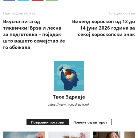
Претходна објава
Следна објава
Вкусна пита од
Викенд хороскоп од 12 до
тиквички: Брза и лесна
14 јуни 2026 година за
за подготовка – појадок
секој хороскопски знак
што вашето семејство ќе
го обожава
Твое Здравје
https://www.tvoezdravje.mk
Поврзани постови
Повеќе од авторот