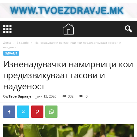
Дома
Здравје
Изненадувачки намирници кои предизвикуваат гасови и
надуеност
ЗДРАВЈЕ
Изненадувачки намирници кои
предизвикуваат гасови и
надуеност
Од
Твое Здравје
-
јуни 13, 2026
332
0