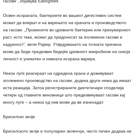
гасови“, објавува EatingWell.
Освен исхраната, бактериите во вашиот дигестивен систем
можат да влијаат и на варењето на храната и производството
на гасови. „Промените во цревните бактерии или прекумерниот
раст, исто така, можат да придонесат за зголемени гасови и
надуеност“, вели Рајкер. Утврдувањето на точната причина
може да биде предизвик бидејќи цревниот микробиом на секоја
личност е уникатен и нивната исхрана варира.
Некои луѓе реагираат на одредена храна и доживуваат
зголемено производство на гасови, додека други нема да имаат
иста реакција. Затоа регистрираните диететичари споделија
четири од главните виновници што предизвикуваат гасови кај
многу луѓе – а некои од нив може да ве изненадат.
Бриселско зелје
Бриселското зелје е популарен зеленчук, често печен додека не