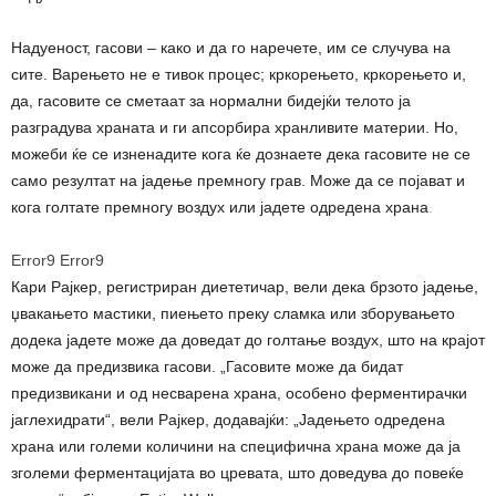
Надуеност, гасови – како и да го наречете, им се случува на
сите. Варењето не е тивок процес; кркорењето, кркорењето и,
да, гасовите се сметаат за нормални бидејќи телото ја
разградува храната и ги апсорбира хранливите материи. Но,
можеби ќе се изненадите кога ќе дознаете дека гасовите не се
само резултат на јадење премногу грав. Може да се појават и
кога голтате премногу воздух или јадете одредена храна
.
Error9
Error9
Кари Рајкер, регистриран диететичар, вели дека брзото јадење,
џвакањето мастики, пиењето преку сламка или зборувањето
додека јадете може да доведат до голтање воздух, што на крајот
може да предизвика гасови. „Гасовите може да бидат
предизвикани и од несварена храна, особено ферментирачки
јаглехидрати“, вели Рајкер, додавајќи: „Јадењето одредена
храна или големи количини на специфична храна може да ја
зголеми ферментацијата во цревата, што доведува до повеќе