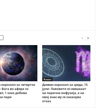
Живот
 хороскоп за четврток
Дневен хороскоп за среда, 15
и: Вага во афера со
јули: Лавовите се смешкаат
ел, 1 знак добива
на парична инфузија, а на
на пари
овој знак му се заканува
отказ