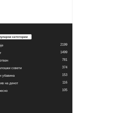
пуларни категории
2199
је
1499
т
781
готвач
374
олошки совети
153
и убавина
116
ив на денот
105
ресно