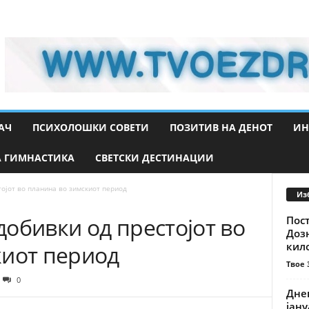
АЧ
ПСИХОЛОШКИ СОВЕТИ
ПОЗИТИВ НА ДЕНОТ
ИН
 ГИМНАСТИКА
СВЕТСКИ ДЕСТИНАЦИИ
ојот во планина во зимскиот период
Из
обивки од престојот во
Пос
Дозн
кил
киот период
Твое 
0
Днев
јану