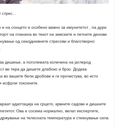
т стрес…
о и на сонцето е особено важно за имунитетот , па дури
тојот на планина во текот на зимските и летните денови
пнување од секојдневните стресови и благотворно
.
 за дишење, а поголемата количина на јаглерод
ост ве тера да дишете длабоко и брзо. Додека
ва во вашите бели дробови и ги прочистува, во исто
и исфрли токсините.
раат адаптација на срцето, крвните садови и дишните
петитот. Ова е сосема нормално, велат експертите,
 одржување на телесната температура и стекнување сила