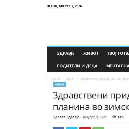
ПЕТОК, АВГУСТ 7, 2026
Т
в
о
е
З
д
р
ЗДРАВЈЕ
ЖИВОТ
ТВОЈ ГОТВ
а
в
РОДИТЕЛИ И ДЕЦА
МЕНТАЛНА
ј
е
Дома
Живот
Здравствени придобивки од прест
ЖИВОТ
Здравствени прид
планина во зимс
Од
Твое Здравје
-
јануари 9, 2022
1492