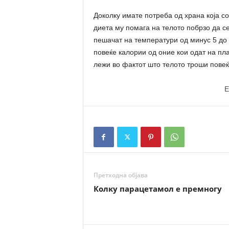
Доколку имате потреба од храна која со
диета му помага на телото побрзо да с
пешачат на температури од минус 5 до 
повеќе калории од оние кои одат на пл
лежи во фактот што телото троши повеќе
E
Претходна објава
Колку парацетамол е премногу