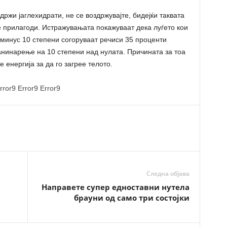
држи јаглехидрати, не се воздржувајте, бидејќи таквата
е прилагоди. Истражувањата покажуваат дека луѓето кои
минус 10 степени согоруваат речиси 35 проценти
анинарење на 10 степени над нулата. Причината за тоа
 енергија за да го загрее телото.
rror9
Error9
Error9
Следна објава
Направете супер едноставни нутела
брауни од само три состојки