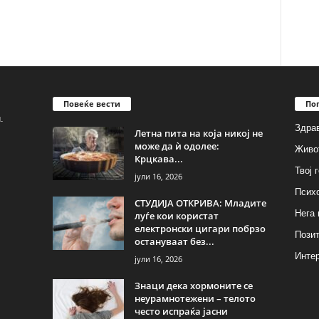
Повеќе вести
По
.
Здрав
Летна пита на која никој не
може да ѝ одолее:
Живо
Крцкава...
Твој 
јули 16, 2026
Псих
СТУДИЈА ОТКРИВА: Младите
Нега 
луѓе кои користат
електронски цигари побрзо
Позит
остануваат без...
Инте
јули 16, 2026
Знаци дека хормоните се
неурамнотежени – телото
често испраќа јасни