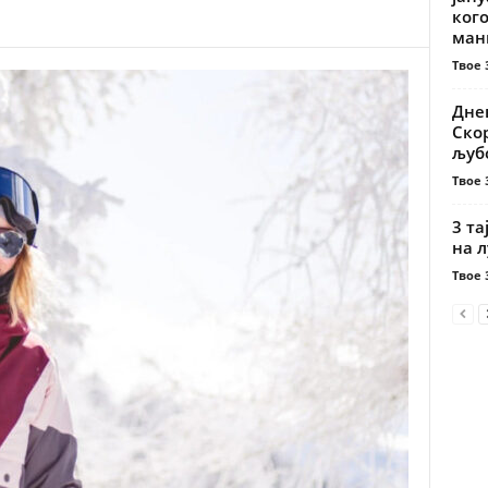
кого
мани
Твое 
Днев
Скор
љубо
Твое 
3 та
на л
Твое 