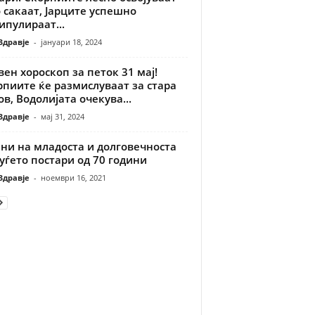
 сакаат, Јарците успешно
пулираат...
Здравје
-
јануари 18, 2024
ен хороскоп за петок 31 мај!
пиите ќе размислуваат за стара
в, Водолијата очекува...
Здравје
-
мај 31, 2024
јни на младоста и долговечноста
уѓето постари од 70 години
Здравје
-
ноември 16, 2021