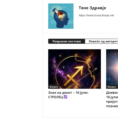
Твое Здравје
https://www.tvoezdravje.mk
Поврзани постови
Повеќе од авторот
Живот
Живот
Знак на денот – 16 јули:
Дневен
СТРЕЛЕЦ
16 јул
пријат
плани