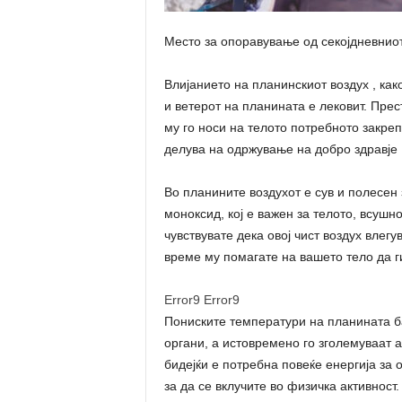
Место за опоравување од секојдневнио
Влијанието на планинскиот воздух , как
и ветерот на планината е лековит. Прес
му го носи на телото потребното закре
делува на одржување на добро здравје 
Во планините воздухот е сув и полесен
моноксид, кој е важен за телото, всушн
чувствувате дека овој чист воздух влегу
време му помагате на вашето тело да г
Error9
Error9
Пониските температури на планината ба
органи, а истовремено го зголемуваат а
бидејќи е потребна повеќе енергија за
за да се вклучите во физичка активност.