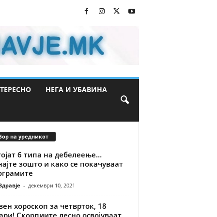
ТЕРЕСНО
НЕГА И УБАВИНА
бор на уредникот
тојат 6 типа на дебелеење…
ајте зошто и како се покачуваат
ограмите
Здравје
-
декември 10, 2021
ен хороскоп за четврток, 18
ари! Скорпиите лесно освојуваат