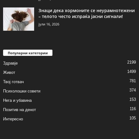
Знаци дека хормоните се неурамнотежени
– телото често испраќа јасни сигнали!
јули 16, 2026
Популарни категории
2199
Здравје
1499
Живот
781
Твој готвач
374
Психолошки совети
153
Нега и убавина
116
Позитив на денот
105
Интересно