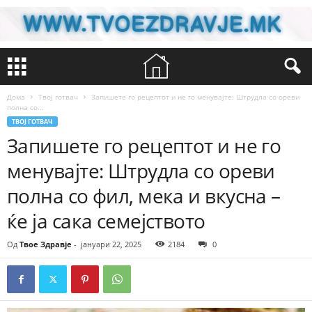
Дома
Твој готвач
Запишете го рецептот и не го менувајте: Штрудла со ореви
полна со...
ТВОЈ ГОТВАЧ
Запишете го рецептот и не го
менувајте: Штрудла со ореви
полна со фил, мека и вкусна –
ќе ја сака семејството
Од
Твое Здравје
-
јануари 22, 2025
2184
0