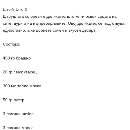
Error9
Error9
Штрудлата со ореви е деликатес што ќе ги освои срцата на
сите, дури и на најпребирливите. Овој деликатес се подготвува
едноставно, а ќе добиете сочен и вкусен десерт
.
Состојки:
450 гр брашно
20 гр свеж квасец
300 мл топло млеко
50 гр путер
3 лажици шеќер
3 лажици масло