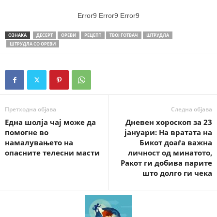
Error9
Error9
Error9
ОЗНАКА
ДЕСЕРТ
ОРЕВИ
РЕЦЕПТ
ТВОЈ ГОТВАЧ
ШТРУДЛА
ШТРУДЛА СО ОРЕВИ
Претходна објава
Следна објава
Една шолја чај може да
Дневен хороскоп за 23
помогне во
јануари: На вратата на
намалувањето на
Бикот доаѓа важна
опасните телесни масти
личност од минатото,
Ракот ги добива парите
што долго ги чека