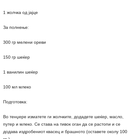
1 жолчка од јајце
За полнење:
300 гр мелени ореви
150 гр шеќер
1 ванилин шеќер
100 мл млеко
Подготовка:
Во тенџере изматете ги жолчките, додадете шеќер, масло,
путер и млеко. Се става на тивок оган да се растопи и се
додава издробениот квасец и брашното (оставете околу 100