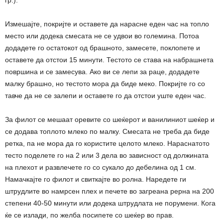
гр.).
Измешајте, покријте и оставете да нарасне еден час на топло
место или додека смесата не се удвои во големина. Потоа
додадете го остатокот од брашното, замесете, поклопете и
оставете да отстои 15 минути. Тестото се става на набрашнета
површина и се замесува. Ако ви се лепи за раце, додадете
малку брашно, но тестото мора да биде меко. Покријте го со
тавче да не се залепи и оставете го да отстои уште еден час.
За филот се мешаат оревите со шеќерот и ванилиниот шеќер и
се додава топлото млеко по малку. Смесата не треба да биде
ретка, па не мора да го користите целото млеко. Нараснатото
тесто поделете го на 2 или 3 дела во зависност од должината
на плехот и развлечете го со сукало до дебелина од 1 см.
Намачкајте го филот и свиткајте во ролна. Наредете ги
штрудлите во намрсен плех и печете во загреана рерна на 200
степени 40-50 минути или додека штрудлата не порумени. Кога
ќе се излади, по желба посипете со шеќер во прав.