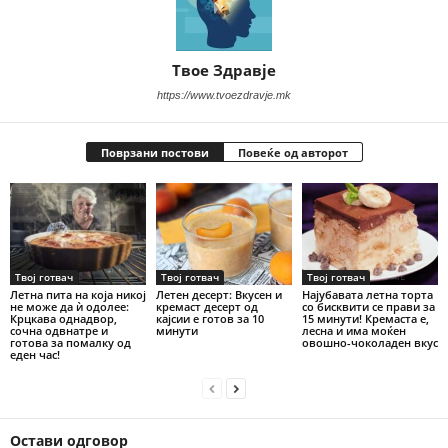
Твое Здравје
https://www.tvoezdravje.mk
Поврзани постови
Повеќе од авторот
Твој готвач
Твој готвач
Твој готвач
Летна пита на која никој
Летен десерт: Вкусен и
Најубавата летна торта
не може да ѝ одолее:
кремаст десерт од
со бисквити се прави за
Крцкава однадвор,
кајсии е готов за 10
15 минути! Кремаста е,
сочна одвнатре и
минути
лесна и има моќен
готова за помалку од
овошно-чоколаден вкус
еден час!
Остави одговор