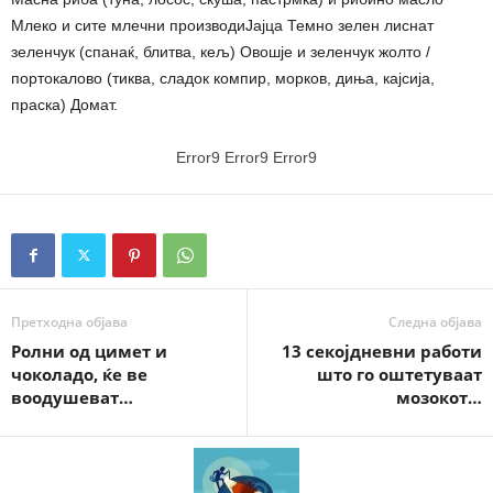
Млеко и сите млечни производиЈајца Темно зелен лиснат
зеленчук (спанаќ, блитва, кељ) Овошје и зеленчук жолто /
портокалово (тиква, сладок компир, морков, диња, кајсија,
праска) Домат.
Error9
Error9
Error9
Претходна објава
Следна објава
Ролни од цимет и
13 секојдневни работи
чоколадо, ќе ве
што го оштетуваат
воодушеват…
мозокот…