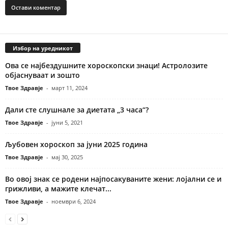
Избор на уредникот
Ова се најбездушните хороскопски знаци! Астролозите
објаснуваат и зошто
Твое Здравје
-
март 11, 2024
Дали сте слушнале за диетата „3 часа“?
Твое Здравје
-
јуни 5, 2021
Љубовен хороскоп за јуни 2025 година
Твое Здравје
-
мај 30, 2025
Во овој знак се родени најпосакуваните жени: лојални се и
грижливи, а мажите клечат...
Твое Здравје
-
ноември 6, 2024