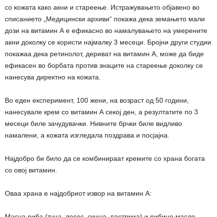
со кожата како акни и стареење. Истражувањето објавено во
списанието „Медицински архиви“ покажа дека земањето мали
дози на витамин А е ефикасно во намалувањето на умерените
акни доколку се користи најмалку 3 месеци. Бројни други студии
покажаа дека ретинолот, дериват на витамин А, може да биде
ефикасен во борбата против знаците на стареење доколку се
нанесува директно на кожата.
Во еден експеримент, 100 жени, на возраст од 50 години,
нанесувале крем со витамин А секој ден, а резултатите по 3
месеци биле зачудувачки. Нивните брчки биле видливо
намалени, а кожата изгледала поздрава и посјајна.
Најдобро би било да се комбинираат кремите со храна богата
со овој витамин.
Оваа храна е најдобриот извор на витамин А:
Масна риба (туна, лосос, скуша, пастрмка) и рибино масло