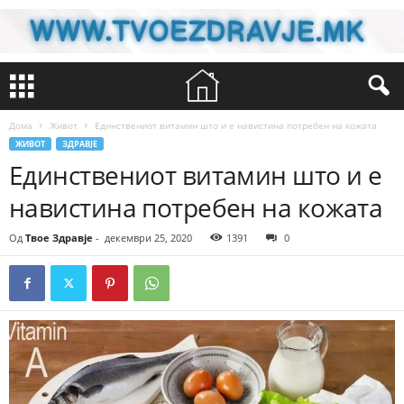
Дома
Живот
Единствениот витамин што и е навистина потребен на кожата
ЖИВОТ
ЗДРАВЈЕ
Единствениот витамин што и е
навистина потребен на кожата
Од
Твое Здравје
-
декември 25, 2020
1391
0