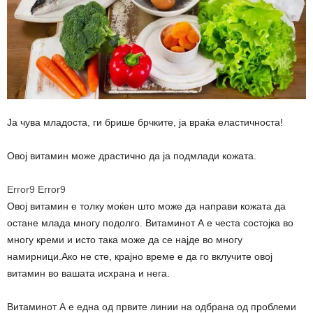
Ја чува младоста, ги брише брчките, ја враќа еластичноста!
Овој витамин може драстично да ја подмлади кожата.
Error9
Error9
Овој витамин е толку моќен што може да направи кожата да
остане млада многу подолго. Витаминот А е честа состојка во
многу креми и исто така може да се најде во многу
намирници.Ако не сте, крајно време е да го вклучите овој
витамин во вашата исхрана и нега.
Витаминот А е една од првите линии на одбрана од проблеми