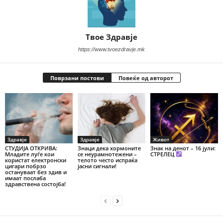
Твое Здравје
https://www.tvoezdravje.mk
Поврзани постови
Повеќе од авторот
Здравје
Здравје
Живот
СТУДИЈА ОТКРИВА:
Знаци дека хормоните
Знак на денот – 16 јули:
Младите луѓе кои
се неурамнотежени –
СТРЕЛЕЦ
користат електронски
телото често испраќа
цигари побрзо
јасни сигнали!
остануваат без здив и
имаат послаба
здравствена состојба!