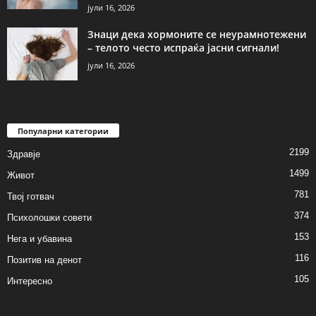
јули 16, 2026
Знаци дека хормоните се неурамнотежени
– телото често испраќа јасни сигнали!
јули 16, 2026
Популарни категории
2199
Здравје
1499
Живот
781
Твој готвач
374
Психолошки совети
153
Нега и убавина
116
Позитив на денот
105
Интересно