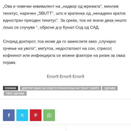
„Ова е човечки еквивалент на „надвор од мрежата“, минлив
тинитус, наречен „SBUTT“, што е кратенка од „ненадеен краток
едностран преоден тинитус“. За среќа, тоа не значи дека нешто
лошо се случува “, објасни д-р Кунал Сод од САД.
Според докторот, тоа може да го замислите како „случајно
грчење на увото“, меѓутоа, недостатокот на сон, стресот,
кофеинот или инфекцијата се можни фактори на ризик за оваа
појава.
Error9
Error9
Error9
ОЗНАКА
ДОКТОР ОБЈАСНИ ЗОШТО ПОНЕКОГАШ НИ ’ЗУЈАТ’ УШИТЕ
ЗДРАВЈЕ
ТВОЕ ЗДРАВЈЕ