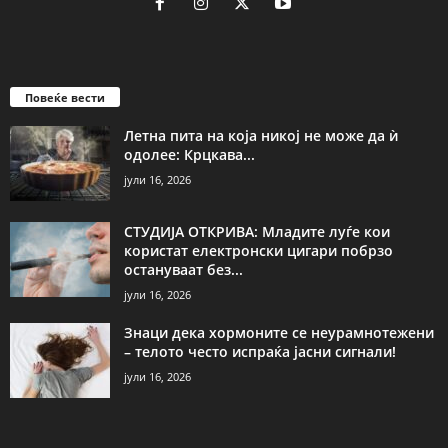
Повеќе вести
Летна пита на која никој не може да ѝ
одолее: Крцкава...
јули 16, 2026
СТУДИЈА ОТКРИВА: Младите луѓе кои
користат електронски цигари побрзо
остануваат без...
јули 16, 2026
Знаци дека хормоните се неурамнотежени
– телото често испраќа јасни сигнали!
јули 16, 2026