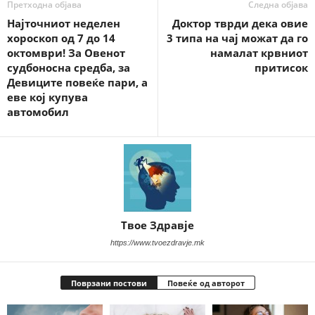
Претходна објава
Следна објава
Најточниот неделен
Доктор тврди дека овие
хороскоп од 7 до 14
3 типа на чај можат да го
октомври! За Овенот
намалат крвниот
судбоносна средба, за
притисок
Девиците повеќе пари, а
еве кој купува
автомобил
Твое Здравје
https://www.tvoezdravje.mk
Поврзани постови
Повеќе од авторот