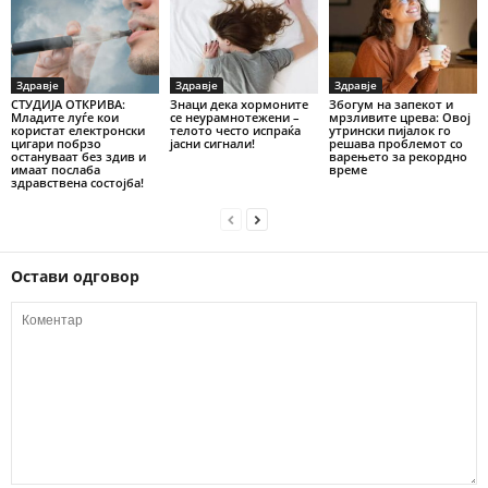
Здравје
Здравје
Здравје
СТУДИЈА ОТКРИВА:
Знаци дека хормоните
Збогум на запекот и
Младите луѓе кои
се неурамнотежени –
мрзливите црева: Овој
користат електронски
телото често испраќа
утрински пијалок го
цигари побрзо
јасни сигнали!
решава проблемот со
остануваат без здив и
варењето за рекордно
имаат послаба
време
здравствена состојба!
Остави одговор