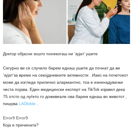
Доктор објасни зошто понекогаш ни ’зујат’ ушите
Сигурно ви се случило барем еднаш ушите да почнат да ви
’зујат’за време на секојдневните активности . Иако на почетокот
може да изгледа прилично алармантно, тоа е изненадувачки
честа појава. Еден медицински експерт на TikTok изјавил дека
75 отсто од луѓето го доживеале ова барем еднаш во животот ,
пишува
LADbible
.
Error9
Error9
Која е причината?