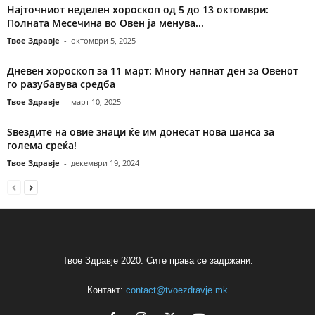
Најточниот неделен хороскоп од 5 до 13 октомври:
Полната Месечина во Овен ја менува...
Твое Здравје
-
октомври 5, 2025
Дневен хороскоп за 11 март: Многу напнат ден за Овенот
го разубавува средба
Твое Здравје
-
март 10, 2025
Ѕвездите на овие знаци ќе им донесат нова шанса за
голема среќа!
Твое Здравје
-
декември 19, 2024
Твое Здравје 2020. Сите права се задржани.
Контакт:
contact@tvoezdravje.mk