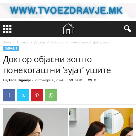
Дома
Здравје
Доктор објасни зошто понекогаш ни ’зујат’ ушите
ЗДРАВЈЕ
Доктор објасни зошто
понекогаш ни ’зујат’ ушите
Од
Твое Здравје
-
октомври 6, 2024
1470
0