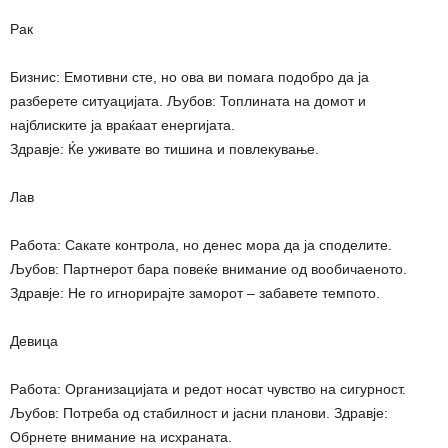
Рак
Бизнис: Емотивни сте, но ова ви помага подобро да ја
разберете ситуацијата. Љубов: Топлината на домот и
најблиските ја враќаат енергијата.
Здравје: Ќе уживате во тишина и повлекување.
Лав
Работа: Сакате контрола, но денес мора да ја споделите.
Љубов: Партнерот бара повеќе внимание од вообичаеното.
Здравје: Не го игнорирајте заморот – забавете темпото.
Девица
Работа: Организацијата и редот носат чувство на сигурност.
Љубов: Потреба од стабилност и јасни планови. Здравје:
Обрнете внимание на исхраната.