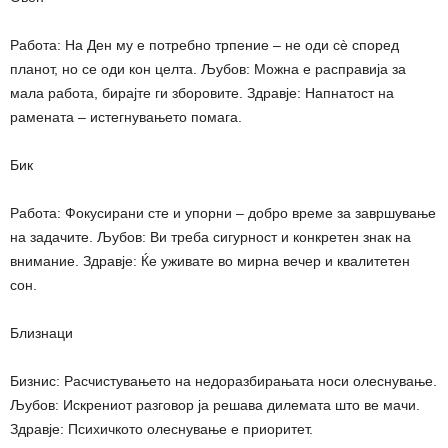
Работа: На Ден му е потребно трпение – не оди сè според
планот, но се оди кон целта. Љубов: Можна е расправија за
мала работа, бирајте ги зборовите. Здравје: Напнатост на
рамената – истегнувањето помага.
Бик
Работа: Фокусирани сте и упорни – добро време за завршување
на задачите. Љубов: Ви треба сигурност и конкретен знак на
внимание. Здравје: Ќе уживате во мирна вечер и квалитетен
сон.
Близнаци
Бизнис: Расчистувањето на недоразбирањата носи олеснување.
Љубов: Искрениот разговор ја решава дилемата што ве мачи.
Здравје: Психичкото олеснување е приоритет.