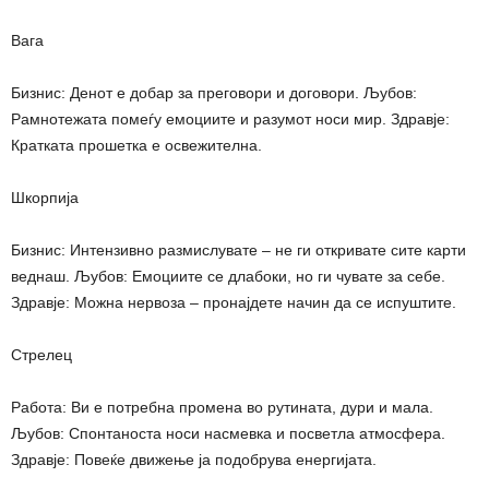
Вага
Бизнис: Денот е добар за преговори и договори. Љубов:
Рамнотежата помеѓу емоциите и разумот носи мир. Здравје:
Кратката прошетка е освежителна.
Шкорпија
Бизнис: Интензивно размислувате – не ги откривате сите карти
веднаш. Љубов: Емоциите се длабоки, но ги чувате за себе.
Здравје: Можна нервоза – пронајдете начин да се испуштите.
Стрелец
Работа: Ви е потребна промена во рутината, дури и мала.
Љубов: Спонтаноста носи насмевка и посветла атмосфера.
Здравје: Повеќе движење ја подобрува енергијата.