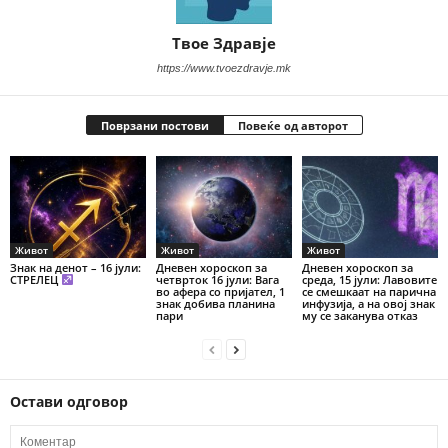
Твое Здравје
https://www.tvoezdravje.mk
Поврзани постови
Повеќе од авторот
Живот
Живот
Живот
Знак на денот – 16 јули:
Дневен хороскоп за
Дневен хороскоп за
СТРЕЛЕЦ
четврток 16 јули: Вага
среда, 15 јули: Лавовите
во афера со пријател, 1
се смешкаат на парична
знак добива планина
инфузија, а на овој знак
пари
му се заканува отказ
Остави одговор