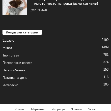
– телото често испраќа јасни сигнали!
јули 16, 2026
Популарни категории
2199
Здравје
1499
Живот
781
Твој готвач
374
Психолошки совети
153
Нега и убавина
116
Позитив на денот
105
Интересно
Контакт
Маркетинг
Импресум
Правила
За нас