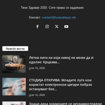
Твое Здравје 2020. Сите права се задржани.
Контакт:
contact@tvoezdravje.mk
Повеќе вести
Летна пита на која никој не може да ѝ
одолее: Крцкава...
јули 16, 2026
СТУДИЈА ОТКРИВА: Младите луѓе кои
користат електронски цигари побрзо
остануваат без...
јули 16, 2026
Знаци дека хормоните се неурамнотежени