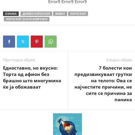
Error9
Error9
Error9
ОЗНАКА
ДНЕВЕН ХОРОСКОП
ЖИВОТ
ХОРОСКОП
ХОРОСКОП ЗА 6ТИ ФЕВРУАРИ
Претходна објава
Следна објава
Едноставно, но вкусно:
7 болести кои
Торта од афион без
предизвикуваат грутки
брашно што многумина
на телото: Ова се
ќе ја обожаваат
најчестите причини, не
сите се причина за
паника