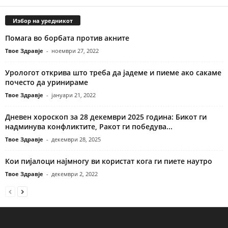
Избор на уредникот
Помага во борбата против акните
Твое Здравје
-
ноември 27, 2022
Урологот открива што треба да јадеме и пиеме ако сакаме
почесто да уринираме
Твое Здравје
-
јануари 21, 2022
Дневен хороскоп за 28 декември 2025 година: Бикот ги
надминува конфликтите, Ракот ги победува...
Твое Здравје
-
декември 28, 2025
Кои пијалоци најмногу ви користат кога ги пиете наутро
Твое Здравје
-
декември 2, 2022