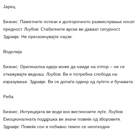
Јарец
Бизнис: Паметните потези и долгорочното размислување носат
предност. Љубов: Стабилните врски ви даваат сигурност.
Здравје: Не прескокнувајте паузи.
Водолија
Бизнис: Оригинална идеја може да наиде на отпор – не се
откажувајте веднаш. Љубов: Ви е потребна слобода на
изразување. Здравје: Ви се допаѓа одмор од луѓето и бучавата.
Риба
Бизнис: Интуицијата ве води кон вистинските луѓе. Љубов:
Емоционалната поддршка ви значи повеќе од зборовите.
Здравје: Повеќе сон и побавно темпо се неопходни
.