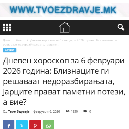
Дома
Живот
Дневен хороскоп за 6 февруари 2026 година: Близнаците ги
решаваат недоразбирањата, Јарците...
ЖИВОТ
Дневен хороскоп за 6 февруари
2026 година: Близнаците ги
решаваат недоразбирањата,
Јарците прават паметни потези,
а вие?
Од
Твое Здравје
-
февруари 6, 2026
1950
0