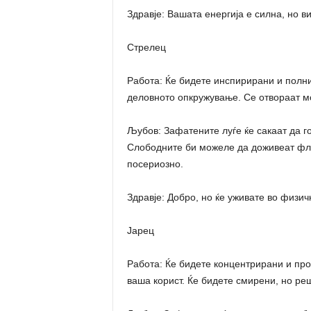
Здравје: Вашата енергија е силна, но ви
Стрелец
Работа: Ќе бидете инспирирани и полн
деловното опкружување. Се отвораат м
Љубов: Зафатените луѓе ќе сакаат да г
Слободните би можеле да доживеат фле
посериозно.
Здравје: Добро, но ќе уживате во физичк
Јарец
Работа: Ќе бидете концентрирани и про
ваша корист. Ќе бидете смирени, но реш