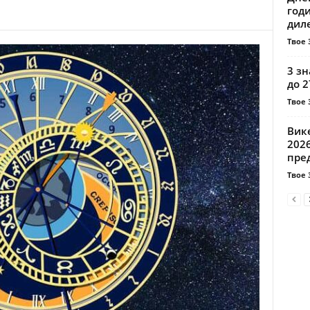
годи
диле
Твое 
3 з
до 2
Твое 
Вике
2026
пред
Твое 