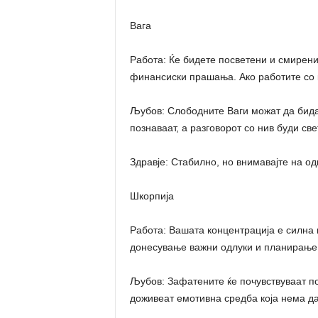
Вага
Работа: Ќе бидете посветени и смирен
финансиски прашања. Ако работите со к
Љубов: Слободните Ваги можат да бидат
познаваат, а разговорот со нив буди све
Здравје: Стабилно, но внимавајте на о
Шкорпија
Работа: Вашата концентрација е силна 
донесување важни одлуки и планирање 
Љубов: Зафатените ќе почувствуваат по
доживеат емотивна средба која нема д