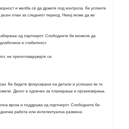
ворност и желба сè да држите под контрола. Ќе успеете
 јасен план за следниот период. Некој може да ве
азбирање од партнерот. Слободните би можеле да
 длабочина и стабилност.
тот, не преоптоварувајте се.
раз. Ќе бидете фокусирани на детали и успешно ќе ги
можеле. Денот е одличен за планирање и организирање.
илна врска и поддршка од партнерот. Слободните би
едничка работа или интелектуална размена.