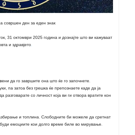
а совршен ден за еден знак
ок, 31 октомври 2025 година и дознајте што ви кажуваат
вта и здравјето
.
ени да го завршите она што ќе го започнете.
ки, па затоа без грешка ќе препознаете каде да ја
а разговарате со личност која ви ги отвора вратите кон
азбирање и топлина. Слободните би можеле да сретнат
азбуди емоциите кои долго време биле во мирување.