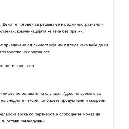
и. Денот е погоден за решавање на административни и
лиенти, комуникацијата ќе тече без пречки.
 привлечени од личност која им изгледа како веќе да ги
тло чувство на поврзаност.
дморот и спиењето.
и ништо не оставате на случајот. Идеално време е за
на следните чекори. Ќе бидете продуктивни и смирени.
длабока врска со партнерот, а слободните можат да
а ги остави рамнодушни.