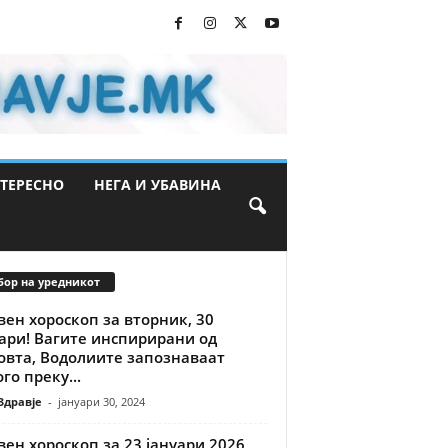
ТЕРЕСНО
НЕГА И УБАВИНА
бор на уредникот
ен хороскоп за вторник, 30
ари! Вагите инспирирани од
овта, Водолиите запознаваат
го преку...
Здравје
-
јануари 30, 2024
ен хороскоп за 23 јануари 2026