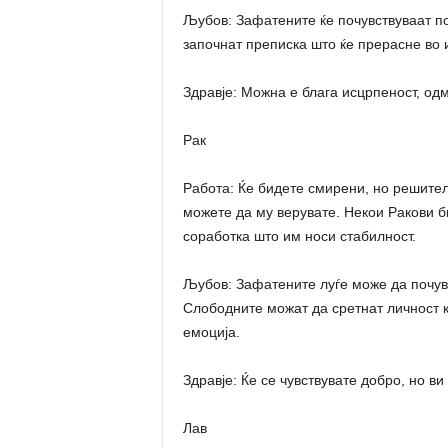
Љубов: Зафатените ќе почувствуваат п
започнат преписка што ќе прерасне во 
Здравје: Можна е блага исцрпеност, одм
Рак
Работа: Ќе бидете смирени, но решител
можете да му верувате. Некои Ракови б
соработка што им носи стабилност.
Љубов: Зафатените луѓе може да почувс
Слободните можат да сретнат личност ко
емоција.
Здравје: Ќе се чувствувате добро, но ви
Лав