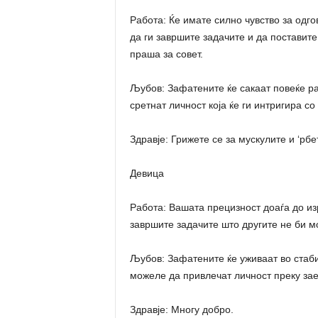
Работа: Ќе имате силно чувство за одго
да ги завршите задачите и да поставите
праша за совет.
Љубов: Зафатените ќе сакаат повеќе р
сретнат личност која ќе ги интригира со
Здравје: Грижете се за мускулите и ‘рбе
Девица
Работа: Вашата прецизност доаѓа до из
завршите задачите што другите не би 
Љубов: Зафатените ќе уживаат во стаб
можеле да привлечат личност преку за
Здравје: Многу добро.