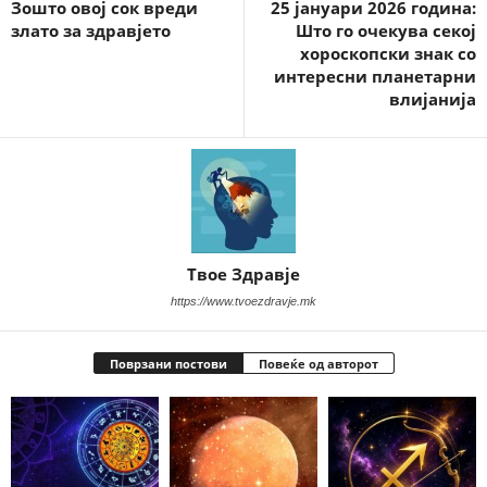
Зошто овој сок вреди
25 јануари 2026 година:
злато за здравјето
Што го очекува секој
хороскопски знак со
интересни планетарни
влијанија
Твое Здравје
https://www.tvoezdravje.mk
Поврзани постови
Повеќе од авторот