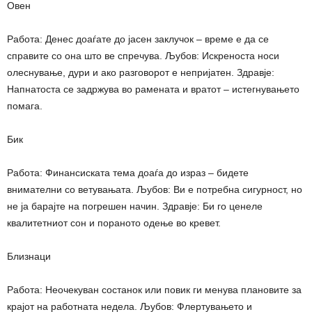
Овен
Работа: Денес доаѓате до јасен заклучок – време е да се
справите со она што ве спречува. Љубов: Искреноста носи
олеснување, дури и ако разговорот е непријатен. Здравје:
Напнатоста се задржува во рамената и вратот – истегнувањето
помага.
Бик
Работа: Финансиската тема доаѓа до израз – бидете
внимателни со ветувањата. Љубов: Ви е потребна сигурност, но
не ја барајте на погрешен начин. Здравје: Би го ценеле
квалитетниот сон и пораното одење во кревет.
Близнаци
Работа: Неочекуван состанок или повик ги менува плановите за
крајот на работната недела. Љубов: Флертувањето и