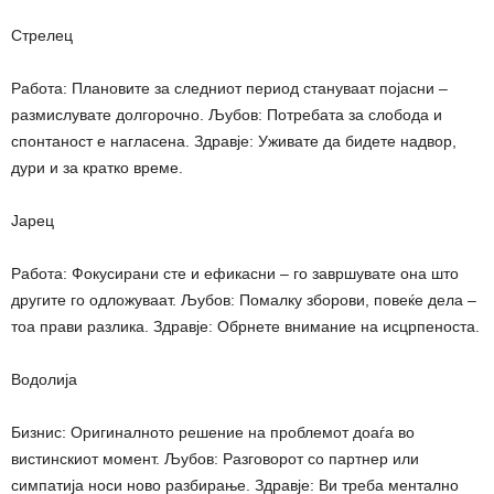
Стрелец
Работа: Плановите за следниот период стануваат појасни –
размислувате долгорочно. Љубов: Потребата за слобода и
спонтаност е нагласена. Здравје: Уживате да бидете надвор,
дури и за кратко време.
Јарец
Работа: Фокусирани сте и ефикасни – го завршувате она што
другите го одложуваат. Љубов: Помалку зборови, повеќе дела –
тоа прави разлика. Здравје: Обрнете внимание на исцрпеноста.
Водолија
Бизнис: Оригиналното решение на проблемот доаѓа во
вистинскиот момент. Љубов: Разговорот со партнер или
симпатија носи ново разбирање. Здравје: Ви треба ментално