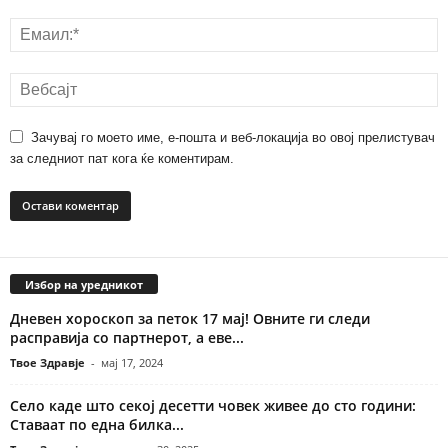
Зачувај го моето име, е-пошта и веб-локација во овој прелистувач
за следниот пат кога ќе коментирам.
Избор на уредникот
Дневен хороскоп за петок 17 мај! Овните ги следи
расправија со партнерот, а еве...
Твое Здравје
-
мај 17, 2024
Село каде што секој десетти човек живее до сто години:
Ставаат по една билка...