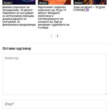
Живот
Живот
Живот
Дневен хороскоп за
Најточниот неделен
Знак на денот – 16 јули:
понеделник, 10 август:
хороскоп од 10 до 17
СТРЕЛЕЦ
Лавовите се соочуваат
август: Младата
со интензивни емоции,
месечина и
додека Јарците се
затемнувањето на
соочуваат со
сонцето во Лав ја
финансиски предизвици
менуваат судбината на
4 знаци
Остави одговор