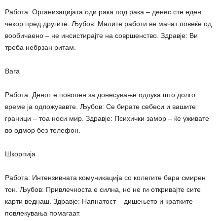
Работа: Организацијата оди рака под рака – денес сте еден
чекор пред другите. Љубов: Малите работи ве мачат повеќе од
вообичаено – не инсистирајте на совршенство. Здравје: Ви
треба небрзан ритам.
Вага
Работа: Денот е поволен за донесување одлука што долго
време ја одложувавте. Љубов: Се бирате себеси и вашите
граници – тоа носи мир. Здравје: Психички замор – ќе уживате
во одмор без телефон.
Шкорпија
Работа: Интензивната комуникација со колегите бара смирен
тон. Љубов: Привлечноста е силна, но не ги откривајте сите
карти веднаш. Здравје: Напнатост – дишењето и кратките
повлекувања помагаат
.