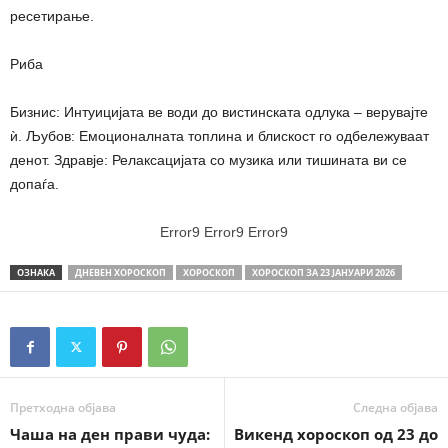
ресетирање.
Риба
Бизнис: Интуицијата ве води до вистинската одлука – верувајте
ѝ. Љубов: Емоционалната топлина и блискост го одбележуваат
денот. Здравје: Релаксацијата со музика или тишината ви се
допаѓа.
Error9
Error9
Error9
ОЗНАКА
ДНЕВЕН ХОРОСКОП
ХОРОСКОП
ХОРОСКОП ЗА 23 ЈАНУАРИ 2026
Претходна објава
Следна објава
Чаша на ден прави чуда:
Викенд хороскоп од 23 до