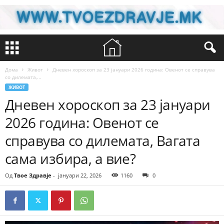
Дома
Живот
Дневен хороскоп за 23 јануари 2026 година: Овенот се справува
со дилемата,...
ЖИВОТ
Дневен хороскоп за 23 јануари
2026 година: Овенот се
справува со дилемата, Вагата
сама избира, а вие?
Од
Твое Здравје
-
јануари 22, 2026
1160
0