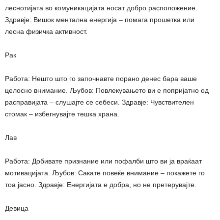
леснотијата во комуникацијата носат добро расположение.
Здравје: Вишок ментална енергија – помага прошетка или
лесна физичка активност.
Рак
Работа: Нешто што го започнавте порано денес бара ваше
целосно внимание. Љубов: Повлекувањето ви е попријатно од
расправијата – слушајте се себеси. Здравје: Чувствителен
стомак – избегнувајте тешка храна.
Лав
Работа: Добивате признание или пофалби што ви ја враќаат
мотивацијата. Љубов: Сакате повеќе внимание – покажете го
тоа јасно. Здравје: Енергијата е добра, но не претерувајте.
Девица