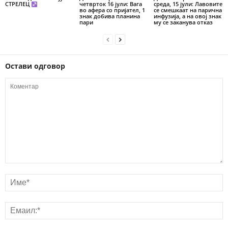
СТРЕЛЕЦ
четврток 16 јули: Вага
среда, 15 јули: Лавовите
во афера со пријател, 1
се смешкаат на парична
знак добива планина
инфузија, а на овој знак
пари
му се заканува отказ
Остави одговор