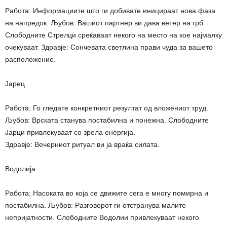
Работа: Информациите што ги добивате иницираат нова фаза
на напредок. Љубов: Вашиот партнер ви дава ветер на грб.
Слободните Стрелци среќаваат некого на место на кое најмалку
очекуваат. Здравје: Сончевата светлина прави чуда за вашето
расположение.
Јарец
Работа: Го гледате конкретниот резултат од вложениот труд.
Љубов: Врската станува постабилна и понежна. Слободните
Јарци привлекуваат со зрела енергија.
Здравје: Вечерниот ритуал ви ја враќа силата.
Водолија
Работа: Насоката во која се движите сега е многу помирна и
постабилна. Љубов: Разговорот ги отстранува малите
непријатности. Слободните Водолии привлекуваат некого