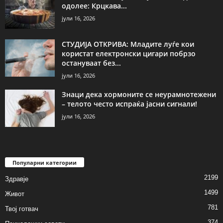
одолее: Крцкава...
јули 16, 2026
СТУДИЈА ОТКРИВА: Младите луѓе кои
користат електронски цигари побрзо
остануваат без...
јули 16, 2026
Знаци дека хормоните се неурамнотежени
– телото често испраќа јасни сигнали!
јули 16, 2026
Популарни категории
2199
Здравје
1499
Живот
781
Твој готвач
374