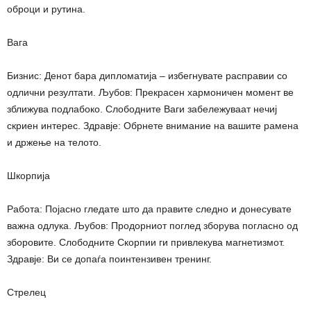
оброци и рутина.
Вага
Бизнис: Денот бара дипломатија – избегнувате расправии со
одлични резултати. Љубов: Прекрасен хармоничен момент ве
зближува подлабоко. Слободните Ваги забележуваат нечиј
скриен интерес. Здравје: Обрнете внимание на вашите рамена
и држење на телото.
Шкорпија
Работа: Појасно гледате што да правите следно и донесувате
важна одлука. Љубов: Продорниот поглед зборува погласно од
зборовите. Слободните Скорпии ги привлекува магнетизмот.
Здравје: Ви се допаѓа поинтензивен тренинг.
Стрелец