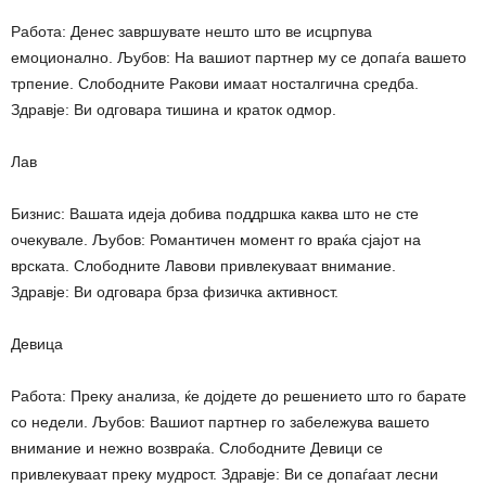
Работа: Денес завршувате нешто што ве исцрпува
емоционално. Љубов: На вашиот партнер му се допаѓа вашето
трпение. Слободните Ракови имаат носталгична средба.
Здравје: Ви одговара тишина и краток одмор.
Лав
Бизнис: Вашата идеја добива поддршка каква што не сте
очекувале. Љубов: Романтичен момент го враќа сјајот на
врската. Слободните Лавови привлекуваат внимание.
Здравје: Ви одговара брза физичка активност.
Девица
Работа: Преку анализа, ќе дојдете до решението што го барате
со недели. Љубов: Вашиот партнер го забележува вашето
внимание и нежно возвраќа. Слободните Девици се
привлекуваат преку мудрост. Здравје: Ви се допаѓаат лесни