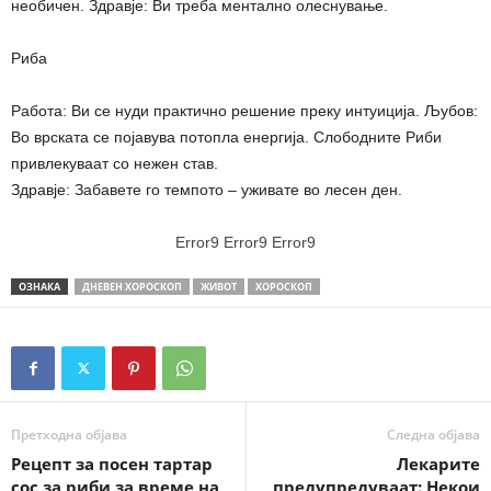
необичен. Здравје: Ви треба ментално олеснување.
Риба
Работа: Ви се нуди практично решение преку интуиција. Љубов:
Во врската се појавува потопла енергија. Слободните Риби
привлекуваат со нежен став.
Здравје: Забавете го темпото – уживате во лесен ден.
Error9
Error9
Error9
ОЗНАКА
ДНЕВЕН ХОРОСКОП
ЖИВОТ
ХОРОСКОП
Претходна објава
Следна објава
Рецепт за посен тартар
Лекарите
сос за риби за време на
предупредуваат: Некои