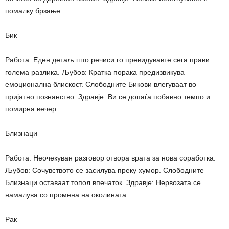
помалку брзање.
Бик
Работа: Еден детаљ што речиси го превидувавте сега прави
голема разлика. Љубов: Кратка порака предизвикува
емоционална блискост. Слободните Бикови влегуваат во
пријатно познанство. Здравје: Ви се допаѓа побавно темпо и
помирна вечер.
Близнаци
Работа: Неочекуван разговор отвора врата за нова соработка.
Љубов: Сочувството се засилува преку хумор. Слободните
Близнаци оставаат топол впечаток. Здравје: Нервозата се
намалува со промена на околината.
Рак