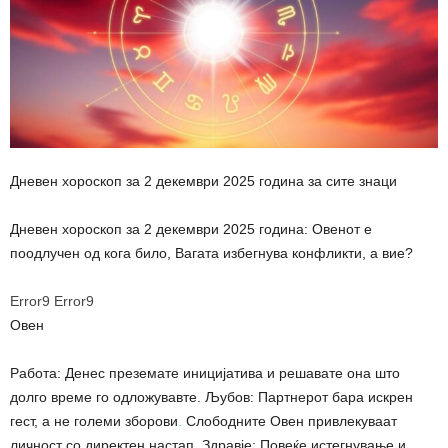
Дневен хороскоп за 2 декември 2025 година за сите знаци
Дневен хороскоп за 2 декември 2025 година: Овенот е
поодлучен од кога било, Вагата избегнува конфликти, а вие?
Error9
Error9
Овен
Работа: Денес преземате иницијатива и решавате она што
долго време го одложувавте. Љубов: Партнерот бара искрен
гест, а не големи зборови
.
Слободните Овен привлекуваат
личност со директен настап. Здравје: Повеќе истегнување и