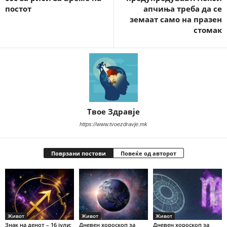
постот
апчиња треба да се
земаат само на празен
стомак
Твое Здравје
https://www.tvoezdravje.mk
Поврзани постови
Повеќе од авторот
Живот
Живот
Живот
Знак на денот – 16 јули:
Дневен хороскоп за
Дневен хороскоп за