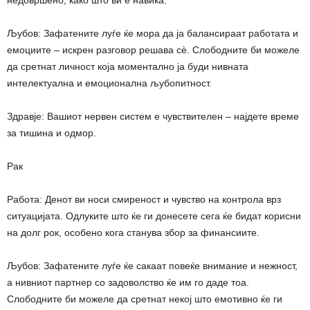
Љубов: Зафатените луѓе ќе мора да ја балансираат работата и
емоциите – искрен разговор решава сè. Слободните би можеле
да сретнат личност која моментално ја буди нивната
интелектуална и емоционална љубопитност.
Здравје: Вашиот нервен систем е чувствителен – најдете време
за тишина и одмор.
Рак
Работа: Денот ви носи смиреност и чувство на контрола врз
ситуацијата. Одлуките што ќе ги донесете сега ќе бидат корисни
на долг рок, особено кога станува збор за финансиите.
Љубов: Зафатените луѓе ќе сакаат повеќе внимание и нежност,
а нивниот партнер со задоволство ќе им го даде тоа.
Слободните би можеле да сретнат некој што емотивно ќе ги