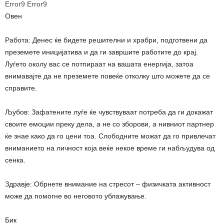
Error9
Error9
Овен
Работа: Денес ќе бидете решителни и храбри, подготвени да
преземете иницијатива и да ги завршите работите до крај.
Луѓето околу вас се потпираат на вашата енергија, затоа
внимавајте да не преземете повеќе отколку што можете да се
справите.
Љубов: Зафатените луѓе ќе чувствуваат потреба да ги докажат
своите емоции преку дела, а не со зборови, а нивниот партнер
ќе знае како да го цени тоа. Слободните можат да го привлечат
вниманието на личност која веќе некое време ги набљудува од
сенка.
Здравје: Обрнете внимание на стресот – физичката активност
може да помогне во неговото ублажување.
Бик