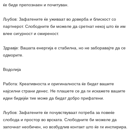
ќе биде препознаен и почитуван.
Љубов: Зафатените ќе уживаат во доверба и блискост со
партнерот. Слободните би можеле да сретнат некој што ќе им
влее сигурност и смиреност.
Здравје: Вашата енергија е стабилна, но не заборавајте да се
одморите.
Водолија
Работа: Креативноста и оригиналноста ќе бидат вашите
најсилни страни денес. Не плашете се да ги искажете вашите
идеи бидејќи тие може да бидат добро прифатени.
Љубов: Зафатените ќе почувствуваат потреба за повеќе
слобода и простор во врската. Слободните би можеле да
започнат необичен, но возбудлив контакт што ќе ги инспирира.