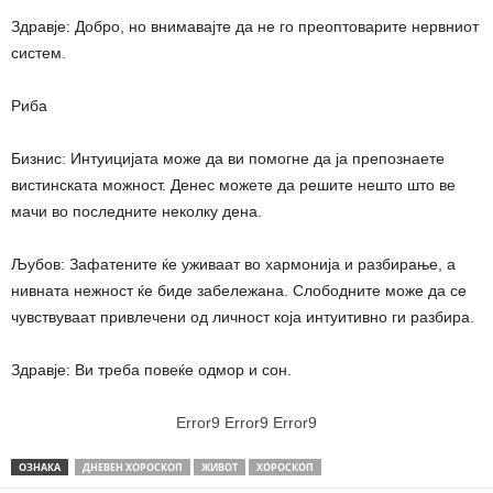
Здравје: Добро, но внимавајте да не го преоптоварите нервниот
систем.
Риба
Бизнис: Интуицијата може да ви помогне да ја препознаете
вистинската можност. Денес можете да решите нешто што ве
мачи во последните неколку дена.
Љубов: Зафатените ќе уживаат во хармонија и разбирање, а
нивната нежност ќе биде забележана. Слободните може да се
чувствуваат привлечени од личност која интуитивно ги разбира.
Здравје: Ви треба повеќе одмор и сон.
Error9
Error9
Error9
ОЗНАКА
ДНЕВЕН ХОРОСКОП
ЖИВОТ
ХОРОСКОП