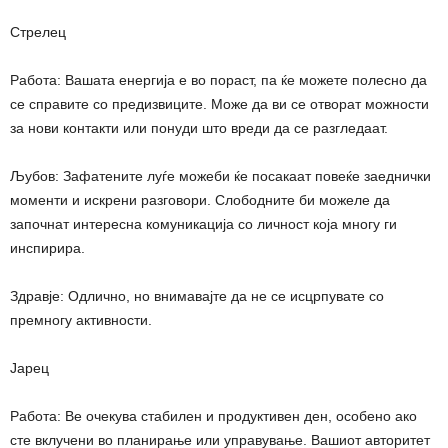
Стрелец
Работа: Вашата енергија е во пораст, па ќе можете полесно да
се справите со предизвиците. Може да ви се отворат можности
за нови контакти или понуди што вреди да се разгледаат.
Љубов: Зафатените луѓе можеби ќе посакаат повеќе заеднички
моменти и искрени разговори. Слободните би можеле да
започнат интересна комуникација со личност која многу ги
инспирира.
Здравје: Одлично, но внимавајте да не се исцрпувате со
премногу активности.
Јарец
Работа: Ве очекува стабилен и продуктивен ден, особено ако
сте вклучени во планирање или управување. Вашиот авторитет