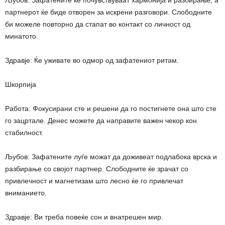
партнерот ќе биде отворен за искрени разговори. Слободните
би можеле повторно да стапат во контакт со личност од
минатото.
Здравје: Ќе уживате во одмор од зафатениот ритам.
Шкорпија
Работа: Фокусирани сте и решени да го постигнете она што сте
го зацртале. Денес можете да направите важен чекор кон
стабилност.
Љубов: Зафатените луѓе можат да доживеат подлабока врска и
разбирање со својот партнер. Слободните ќе зрачат со
привлечност и магнетизам што лесно ќе го привлечат
вниманието.
Здравје: Ви треба повеќе сон и внатрешен мир.