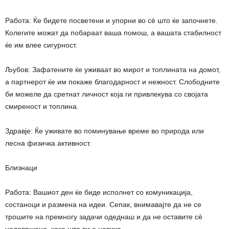
Работа: Ќе бидете посветени и упорни во сè што ќе започнете.
Колегите можат да побараат ваша помош, а вашата стабилност
ќе им влее сигурност.
Љубов: Зафатените ќе уживаат во мирот и топлината на домот,
а партнерот ќе им покаже благодарност и нежност. Слободните
би можеле да сретнат личност која ги привлекува со својата
смиреност и топлина.
Здравје: Ќе уживате во поминување време во природа или
лесна физичка активност.
Близнаци
Работа: Вашиот ден ќе биде исполнет со комуникација,
состаноци и размена на идеи. Сепак, внимавајте да не се
трошите на премногу задачи одеднаш и да не оставите сè
недовршено, како што ви е навика.