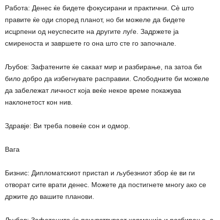
Работа: Денес ќе бидете фокусирани и практични. Сè што
правите ќе оди според планот, но би можеле да бидете
исцрпени од неуспесите на другите луѓе. Задржете ја
смиреноста и завршете го она што сте го започнале.
Љубов: Зафатените ќе сакаат мир и разбирање, па затоа би
било добро да избегнувате расправии. Слободните би можеле
да забележат личност која веќе некое време покажува
наклонетост кон нив.
Здравје: Ви треба повеќе сон и одмор.
Вага
Бизнис: Дипломатскиот пристап и љубезниот збор ќе ви ги
отворат сите врати денес. Можете да постигнете многу ако се
држите до вашите планови.
Љубов: Зафатените ќе почувствуваат хармонија и разбирање, а