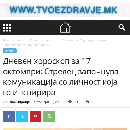
Дома
Живот
Дневен хороскоп за 17 октомври: Стрелец започнува
комуникација со личност која го...
ЖИВОТ
Дневен хороскоп за 17
октомври: Стрелец започнува
комуникација со личност која
го инспирира
Од
Твое Здравје
-
октомври 16, 2025
1115
0