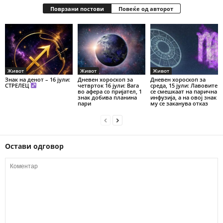
Поврзани постови
Повеќе од авторот
Живот
Живот
Живот
Знак на денот – 16 јули:
Дневен хороскоп за
Дневен хороскоп за
СТРЕЛЕЦ
четврток 16 јули: Вага
среда, 15 јули: Лавовите
во афера со пријател, 1
се смешкаат на парична
знак добива планина
инфузија, а на овој знак
пари
му се заканува отказ
Остави одговор