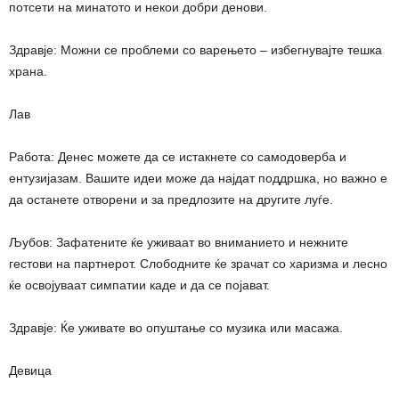
потсети на минатото и некои добри денови.
Здравје: Можни се проблеми со варењето – избегнувајте тешка
храна.
Лав
Работа: Денес можете да се истакнете со самодоверба и
ентузијазам. Вашите идеи може да најдат поддршка, но важно е
да останете отворени и за предлозите на другите луѓе.
Љубов: Зафатените ќе уживаат во вниманието и нежните
гестови на партнерот. Слободните ќе зрачат со харизма и лесно
ќе освојуваат симпатии каде и да се појават.
Здравје: Ќе уживате во опуштање со музика или масажа.
Девица