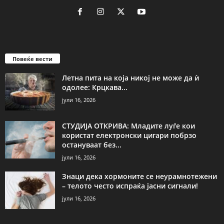
Повеќе вести
Летна пита на која никој не може да ѝ
одолее: Крцкава...
јули 16, 2026
СТУДИЈА ОТКРИВА: Младите луѓе кои
користат електронски цигари побрзо
остануваат без...
јули 16, 2026
Знаци дека хормоните се неурамнотежени
– телото често испраќа јасни сигнали!
јули 16, 2026