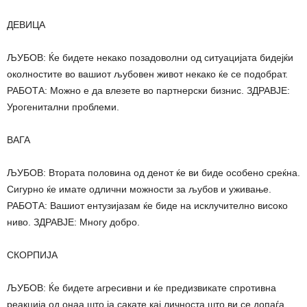
ДЕВИЦА
ЉУБОВ: Ќе бидете некако позадоволни од ситуацијата бидејќи
околностите во вашиот љубовен живот некако ќе се подобрат.
РАБОТА: Можно е да влезете во партнерски бизнис. ЗДРАВЈЕ:
Урогенитални проблеми.
ВАГА
ЉУБОВ: Втората половина од денот ќе ви биде особено среќна.
Сигурно ќе имате одлични можности за љубов и уживање.
РАБОТА: Вашиот ентузијазам ќе биде на исклучително високо
ниво. ЗДРАВЈЕ: Многу добро.
СКОРПИЈА
ЉУБОВ: Ќе бидете агресивни и ќе предизвикате спротивна
реакција од онаа што ја сакате кај личноста што ви се допаѓа.