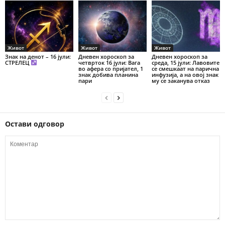
Живот
Живот
Живот
Знак на денот – 16 јули:
Дневен хороскоп за
Дневен хороскоп за
СТРЕЛЕЦ
четврток 16 јули: Вага
среда, 15 јули: Лавовите
во афера со пријател, 1
се смешкаат на парична
знак добива планина
инфузија, а на овој знак
пари
му се заканува отказ
Остави одговор