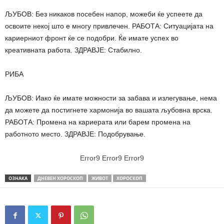
ЉУБОВ: Без никаков посебен напор, можеби ќе успеете да
освоите некој што е многу привлечен. РАБОТА: Ситуацијата на
кариерниот фронт ќе се подобри. Ќе имате успех во
креативната работа. ЗДРАВЈЕ: Стабилно.
РИБА
ЉУБОВ: Иако ќе имате можности за забава и излегување, нема
да можете да постигнете хармонија во вашата љубовна врска.
РАБОТА: Промена на кариерата или барем промена на
работното место. ЗДРАВЈЕ: Подобрување.
Error9
Error9
Error9
ОЗНАКА
ДНЕВЕН ХОРОСКОП
ЖИВОТ
ХОРОСКОП