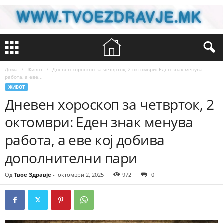
Дома
Живот
Дневен хороскоп за четврток, 2 октомври: Еден знак менува
работа, а еве...
ЖИВОТ
Дневен хороскоп за четврток, 2
октомври: Еден знак менува
работа, а еве кој добива
дополнителни пари
Од
Твое Здравје
-
октомври 2, 2025
972
0