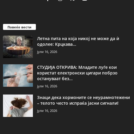
Повеќе вести
Летна пита на која никој не може да ѝ
одолее: Крцкава...
јули 16, 2026
СТУДИЈА ОТКРИВА: Младите луѓе кои
користат електронски цигари побрзо
остануваат без...
јули 16, 2026
Знаци дека хормоните се неурамнотежени
– телото често испраќа јасни сигнали!
јули 16, 2026