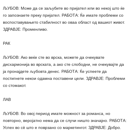
ЉУБОВ: Може да се заљубите во пријател или во некој што ќе
го запознаете преку пријател. РАБОТА: Ќе имате проблеми со
воспоставувањето стабилност во оваа област од вашиот живот.
ЗДРАВЈЕ: Променливо.
РАК
ЉУБОВ: Ако веќе сте во врска, можете да очекувате
дисхармонија во врската, а ако сте слободни, не очекувајте да
ја пронајдете љубовта денес. РАБОТА: Ќе успеете да
постигнете некои одамна поставени цели. ЗДРАВЈЕ: Проблеми
со стомакот.
ЛАВ
ЉУБОВ: Во овој период имате можност за романса, но
повторно, веројатно нема да се случи ништо значајно. РАБОТА:
Успех во сè што е поврзано со маркетингот. ЗДРАВЈЕ: Добро.