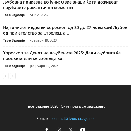
Љубовна приказна во јуни: Овие знаци ќе ги доживеат
најубавите романтични моменти
Твое Здравје
-
јуни 2, 2026
Најточниот неделен хороскоп од 20 до 27 ноември! Љубов
од пријателство за Стрелец, а...
Твое Здравје
-
ноември 19, 2023
Хороскоп за Денот на вљубените 2025: Дали љубовта ќе
процвета или ќе избледи во...
Твое Здравје
-
февруари 10, 2025
Твое Здравје 2020. Сите права се задржани.
Контакт:
contact@tvoezdravje.mk