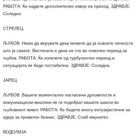
РАБОТА: Ќе најдете дополнителен извор на приход. ЗДРАВЈЕ:
Солидно.
СТРЕЛЕЦ
ЉУБОВ: Нема да верувате дека можете да ја освоите личноста
што ја сакате. Вистината е дека не сте во поволен период за
љубов. РАБОТА: Ќе излезете од турбулентен период и
ситуацијата ќе биде постабилна. ЗДРАВЈЕ: Солидна.
ЈАРЕЦ
ЉУБОВ: Вашите моментално нагласени духовитости и
комуникациски вештини ќе ги подобрат вашите шанси во
љубовниот живот. РАБОТА: Ќе бидете многу ентузијастични за
идеја за приватен бизнис. ЗДРАВЈЕ: Слаб имунитет.
ВОДОЛИЈА