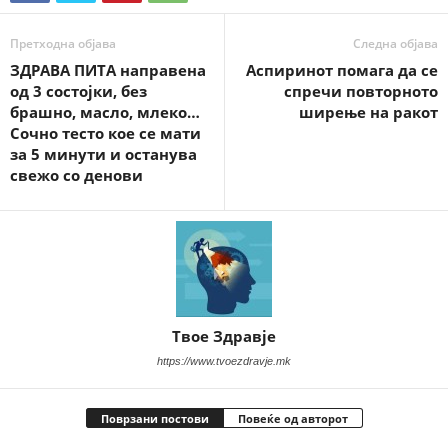
Претходна објава
Следна објава
ЗДРАВА ПИТА направена
Аспиринот помага да се
од 3 состојки, без
спречи повторното
брашно, масло, млеко…
ширење на ракот
Сочно тесто кое се мати
за 5 минути и останува
свежо со денови
Твое Здравје
https://www.tvoezdravje.mk
Поврзани постови
Повеќе од авторот