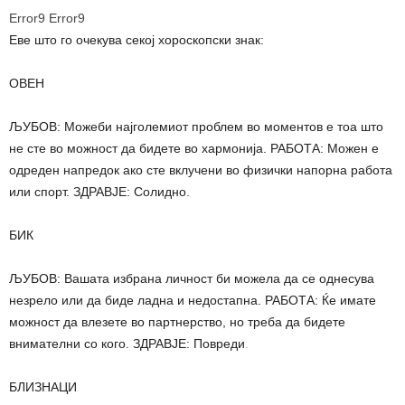
Error9
Error9
Еве што го очекува секој хороскопски знак:
ОВЕН
ЉУБОВ: Можеби најголемиот проблем во моментов е тоа што
не сте во можност да бидете во хармонија. РАБОТА: Можен е
одреден напредок ако сте вклучени во физички напорна работа
или спорт. ЗДРАВЈЕ: Солидно.
БИК
ЉУБОВ: Вашата избрана личност би можела да се однесува
незрело или да биде ладна и недостапна. РАБОТА: Ќе имате
можност да влезете во партнерство, но треба да бидете
внимателни со кого. ЗДРАВЈЕ: Повреди
.
БЛИЗНАЦИ