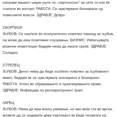
направи вашиот шарм уште по „смртоносен“ за сите со кои ќе
стапите во контакт. РАБОТА: Се чувствувате блокирани од
повисоките власти. ЗДРАВЈЕ: Добро.
СКОРПИЈА
ЉУБОВ: Се наоѓате во исклучително поволен период за љубов,
па може да има позитивни случувања. БИЗНИС: Избегнувајте
ризични инвестиции бидејќи нема да имате среќа. ЗДРАВЈЕ:
Солидно.
СТРЕЛЕЦ
ЉУБОВ: Денот нема да биде особено поволен за љубовниот
живот, бидејќи ќе се чувствувате изолирано и блокирано.
РАБОТА: Успех во објавувањето и практикувањето право.
ЗДРАВЈЕ: Инфекција на респираторниот тракт.
ЈАРЕЦ
ЉУБОВ: Нема да има многу уживање, но ако веќе сте во врска,
можете да се надевате дека партнерот ќе биде посветен на