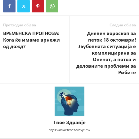
Претходна објава
Следна објава
ВРЕМЕНСКА ПРОГНОЗА:
Дневен хороскоп за
Кога ќе имаме врнежи
петок 18 октомври!
од дожд?
Љубовната ситуација е
комплицирана за
Овенот, а потоа и
деловните проблеми за
Рибите
Твое Здравје
https://www.tvoezdravje.mk