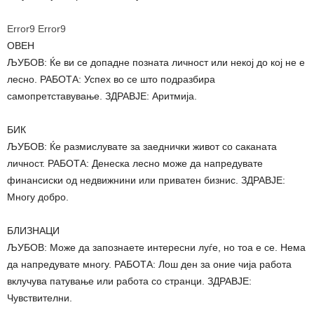
Error9
Error9
ОВЕН
ЉУБОВ: Ќе ви се допадне позната личност или некој до кој не е
лесно. РАБОТА: Успех во се што подразбира
самопретставување. ЗДРАВЈЕ: Аритмија.
БИК
ЉУБОВ: Ќе размислувате за заеднички живот со саканата
личност. РАБОТА: Денеска лесно може да напредувате
финансиски од недвижнини или приватен бизнис. ЗДРАВЈЕ:
Многу добро.
БЛИЗНАЦИ
ЉУБОВ: Може да запознаете интересни луѓе, но тоа е се. Нема
да напредувате многу. РАБОТА: Лош ден за оние чија работа
вклучува патување или работа со странци. ЗДРАВЈЕ:
Чувствителни.