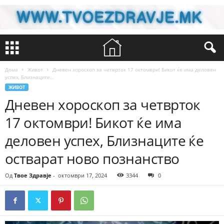
Дома
Живот
Дневен хороскоп за четврток 17 октомври! Бикот ќе има деловен
успех, Близнаците...
ЖИВОТ
Дневен хороскоп за четврток
17 октомври! Бикот ќе има
деловен успех, Близнаците ќе
остварат ново познанство
Од
Твое Здравје
-
октомври 17, 2024
3344
0