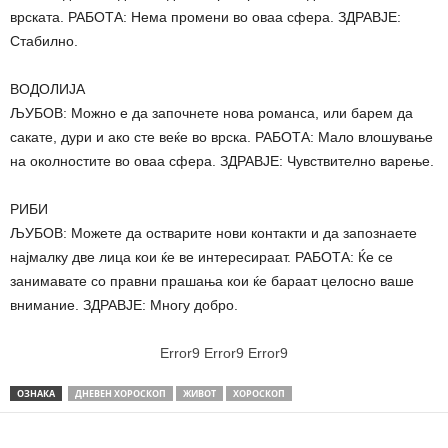
врската. РАБОТА: Нема промени во оваа сфера. ЗДРАВЈЕ:
Стабилно.
ВОДОЛИЈА
ЉУБОВ: Можно е да започнете нова романса, или барем да
сакате, дури и ако сте веќе во врска. РАБОТА: Мало влошување
на околностите во оваа сфера. ЗДРАВЈЕ: Чувствително варење.
РИБИ
ЉУБОВ: Можете да остварите нови контакти и да запознаете
најмалку две лица кои ќе ве интересираат. РАБОТА: Ќе се
занимавате со правни прашања кои ќе бараат целосно ваше
внимание. ЗДРАВЈЕ: Многу добро.
Error9
Error9
Error9
ОЗНАКА
ДНЕВЕН ХОРОСКОП
ЖИВОТ
ХОРОСКОП