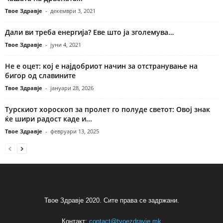
Твое Здравје
-
декември 3, 2021
Дали ви треба енергија? Еве што ја зголемува…
Твое Здравје
-
јуни 4, 2021
Не е оцет: кој е најдобриот начин за отстранување на
бигор од славините
Твое Здравје
-
јануари 28, 2026
Турскиот хороскоп за пролет го полуде светот: Овој знак
ќе шири радост каде и...
Твое Здравје
-
февруари 13, 2025
Твое Здравје 2020. Сите права се задржани.
Контакт:
contact@tvoezdravje.mk