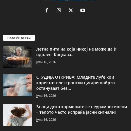
Повеќе вести
Летна пита на која никој не може да ѝ
одолее: Крцкава...
јули 16, 2026
СТУДИЈА ОТКРИВА: Младите луѓе кои
користат електронски цигари побрзо
остануваат без...
јули 16, 2026
Знаци дека хормоните се неурамнотежени
– телото често испраќа јасни сигнали!
јули 16, 2026