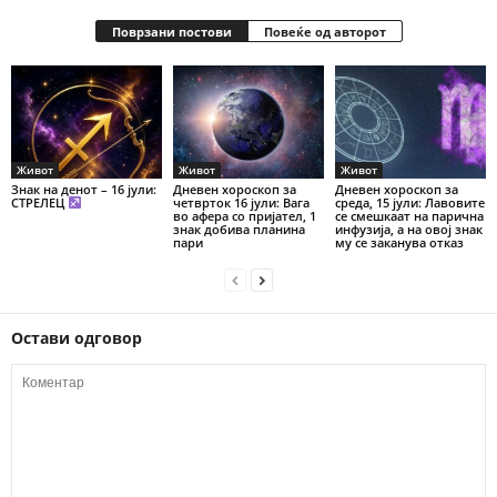
Поврзани постови
Повеќе од авторот
Живот
Живот
Живот
Знак на денот – 16 јули:
Дневен хороскоп за
Дневен хороскоп за
СТРЕЛЕЦ
четврток 16 јули: Вага
среда, 15 јули: Лавовите
во афера со пријател, 1
се смешкаат на парична
знак добива планина
инфузија, а на овој знак
пари
му се заканува отказ
Остави одговор