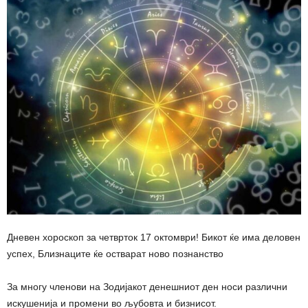
Дневен хороскоп за четврток 17 октомври! Бикот ќе има деловен
успех, Близнаците ќе остварат ново познанство
За многу членови на Зодијакот денешниот ден носи различни
искушенија и промени во љубовта и бизнисот.