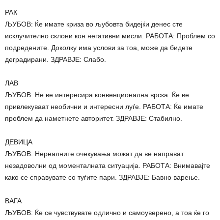
РАК
ЉУБОВ: Ќе имате криза во љубовта бидејќи денес сте
исклучително склони кон негативни мисли. РАБОТА: Проблем со
подредените. Доколку има услови за тоа, може да бидете
деградирани. ЗДРАВЈЕ: Слабо.
ЛАВ
ЉУБОВ: Не ве интересира конвенционална врска. Ќе ве
привлекуваат необични и интересни луѓе. РАБОТА: Ќе имате
проблем да наметнете авторитет. ЗДРАВЈЕ: Стабилно.
ДЕВИЦА
ЉУБОВ: Нереалните очекувања можат да ве направат
незадоволни од моменталната ситуација. РАБОТА: Внимавајте
како се справувате со туѓите пари. ЗДРАВЈЕ: Бавно варење.
ВАГА
ЉУБОВ: Ќе се чувствувате одлично и самоуверено, а тоа ќе го