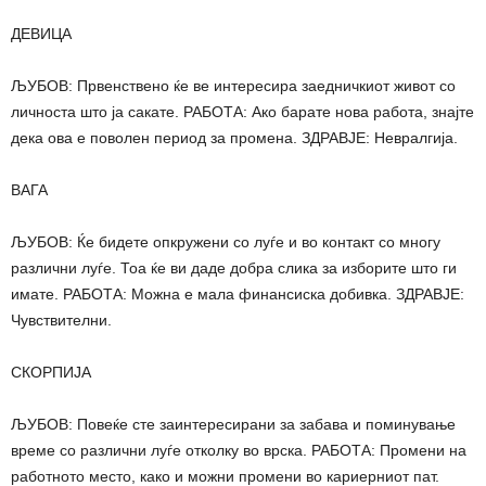
ДЕВИЦА
ЉУБОВ: Првенствено ќе ве интересира заедничкиот живот со
личноста што ја сакате. РАБОТА: Ако барате нова работа, знајте
дека ова е поволен период за промена. ЗДРАВЈЕ: Невралгија.
ВАГА
ЉУБОВ: Ќе бидете опкружени со луѓе и во контакт со многу
различни луѓе. Тоа ќе ви даде добра слика за изборите што ги
имате. РАБОТА: Можна е мала финансиска добивка. ЗДРАВЈЕ:
Чувствителни.
СКОРПИЈА
ЉУБОВ: Повеќе сте заинтересирани за забава и поминување
време со различни луѓе отколку во врска. РАБОТА: Промени на
работното место, како и можни промени во кариерниот пат.