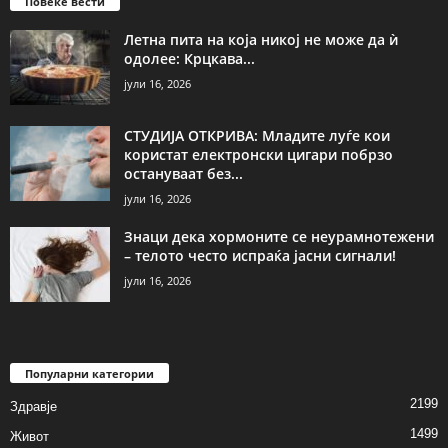
Повеќе вести
Летна пита на која никој не може да ѝ
одолее: Крцкава...
јули 16, 2026
СТУДИЈА ОТКРИВА: Младите луѓе кои
користат електронски цигари побрзо
остануваат без...
јули 16, 2026
Знаци дека хормоните се неурамнотежени
– телото често испраќа јасни сигнали!
јули 16, 2026
Популарни категории
2199
Здравје
1499
Живот