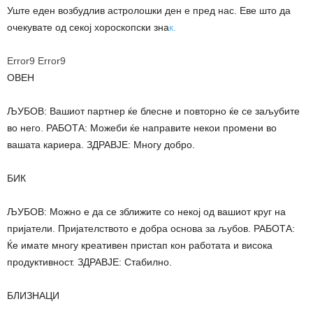
Уште еден возбудлив астролошки ден е пред нас. Еве што да
очекувате од секој хороскопски зна
к.
Error9
Error9
ОВЕН
ЉУБОВ: Вашиот партнер ќе блесне и повторно ќе се заљубите
во него. РАБОТА: Можеби ќе направите некои промени во
вашата кариера. ЗДРАВЈЕ: Многу добро.
БИК
ЉУБОВ: Можно е да се зближите со некој од вашиот круг на
пријатели. Пријателството е добра основа за љубов. РАБОТА:
Ќе имате многу креативен пристап кон работата и висока
продуктивност. ЗДРАВЈЕ: Стабилно.
БЛИЗНАЦИ