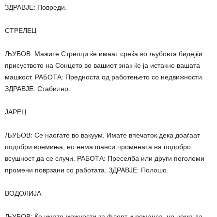
ЗДРАВЈЕ: Повреди.
СТРЕЛЕЦ
ЉУБОВ: Мажите Стрелци ќе имаат среќа во љубовта бидејќи
присуството на Сонцето во вашиот знак ќе ја истакне вашата
машкост. РАБОТА: Предноста од работењето со недвижности.
ЗДРАВЈЕ: Стабилно.
ЈАРЕЦ
ЉУБОВ: Се наоѓате во вакуум. Имате впечаток дека доаѓаат
подобри времиња, но нема шанси промената на подобро
всушност да се случи. РАБОТА: Преселба или други поголеми
промени поврзани со работата. ЗДРАВЈЕ: Полошо.
ВОДОЛИЈА
ЉУБОВ: Ќе имате можности за флерт и романса, но нема да