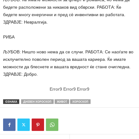
бидете расположени за никаков вид обврски. РАБОТА: Ќе
бидете многу енергични и пред сè инвентивни во работата.
ЗДРАВЈЕ: Невралгија.
РИБА
ЉУБОВ: Ништо ново нема да се случи. РАБОТА: Се наоѓате во
исклучително поволен период за вашата кариера. Ќе имате
можности да блеснете и вашата вредност ќе стане очигледна.
ЗДРАВЈЕ: Добро.
Error9
Error9
Error9
ОЗНАКА
ДНЕВЕН ХОРОСКОП
ЖИВОТ
ХОРОСКОП