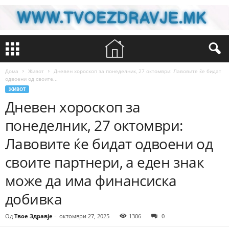
Дома
Живот
Дневен хороскоп за понеделник, 27 октомври: Лавовите ќе бидат
одвоени од своите...
ЖИВОТ
Дневен хороскоп за
понеделник, 27 октомври:
Лавовите ќе бидат одвоени од
своите партнери, а еден знак
може да има финансиска
добивка
Од
Твое Здравје
-
октомври 27, 2025
1306
0