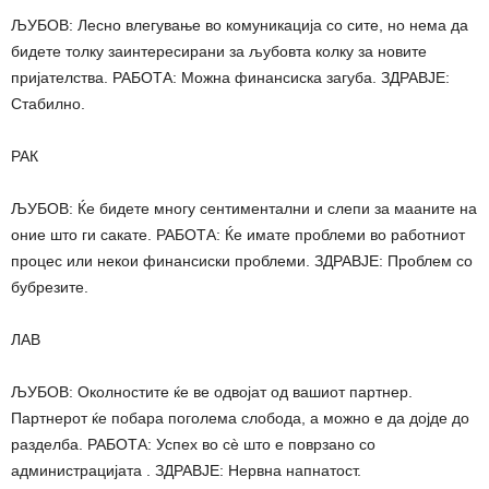
ЉУБОВ: Лесно влегување во комуникација со сите, но нема да
бидете толку заинтересирани за љубовта колку за новите
пријателства. РАБОТА: Можна финансиска загуба. ЗДРАВЈЕ:
Стабилно.
РАК
ЉУБОВ: Ќе бидете многу сентиментални и слепи за мааните на
оние што ги сакате. РАБОТА: Ќе имате проблеми во работниот
процес или некои финансиски проблеми. ЗДРАВЈЕ: Проблем со
бубрезите.
ЛАВ
ЉУБОВ: Околностите ќе ве одвојат од вашиот партнер.
Партнерот ќе побара поголема слобода, а можно е да дојде до
разделба. РАБОТА: Успех во сè што е поврзано со
администрацијата . ЗДРАВЈЕ: Нервна напнатост.