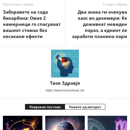
Претходна објава
Следна објава
Заборавете на сода
Два знака ги очекува
бикарбона: Овие 2
хаос во декември: Ќе
намирници го спасуваат
доживеат невиден
вашиот стомак без
пораз, а едниот ќе
несакани ефекти
заработи планина пари
Твое Здравје
https://www.tvoezdravje.mk
Поврзани постови
Повеќе од авторот