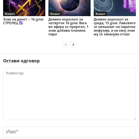
Живот
Живот
Живот
Знак на денот – 16 јули:
Дневен хороскоп за
Дневен хороскоп за
СТРЕЛЕЦ
четврток 16 јули: Вага
среда, 15 јули: Лавовите
во афера со пријател, 1
се смешкаат на парична
знак добива планина
инфузија, а на овој знак
пари
му се заканува отказ
Остави одговор