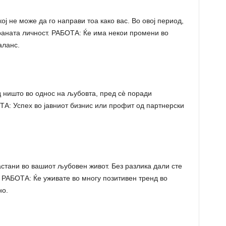
ј не може да го направи тоа како вас. Во овој период,
браната личност. РАБОТА: Ќе има некои промени во
аланс.
ништо во однос на љубовта, пред сè поради
А: Успех во јавниот бизнис или профит од партнерски
тани во вашиот љубовен живот. Без разлика дали сте
. РАБОТА: Ќе уживате во многу позитивен тренд во
но.