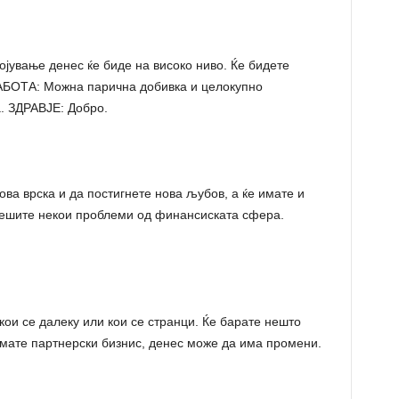
јување денес ќе биде на високо ниво. Ќе бидете
АБОТА: Можна парична добивка и целокупно
. ЗДРАВЈЕ: Добро.
ва врска и да постигнете нова љубов, а ќе имате и
решите некои проблеми од финансиската сфера.
ои се далеку или кои се странци. Ќе барате нешто
имате партнерски бизнис, денес може да има промени.