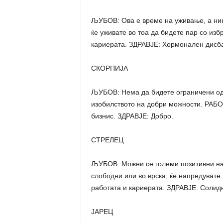
ЉУБОВ: Ова е време на уживање, а нико
ќе уживате во тоа да бидете пар со из
кариерата. ЗДРАВЈЕ: Хормонален дисб
СКОРПИЈА
ЉУБОВ: Нема да бидете ограничени од 
изобилството на добри можности. РАБОТ
бизнис. ЗДРАВЈЕ: Добро.
СТРЕЛЕЦ
ЉУБОВ: Можни се големи позитивни нас
слободни или во врска, ќе напредувате
работата и кариерата. ЗДРАВЈЕ: Солид
ЈАРЕЦ