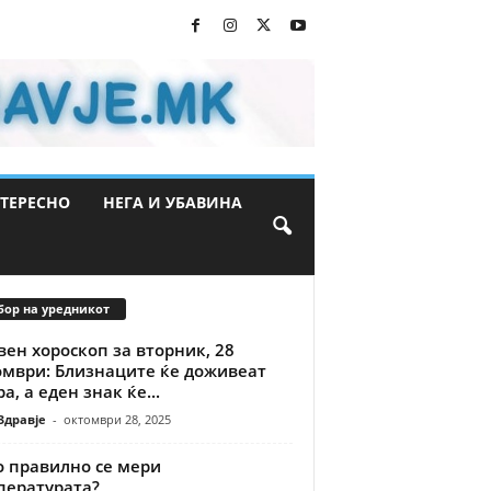
ТЕРЕСНО
НЕГА И УБАВИНА
бор на уредникот
ен хороскоп за вторник, 28
омври: Близнаците ќе доживеат
а, а еден знак ќе...
Здравје
-
октомври 28, 2025
о правилно се мери
пературата?