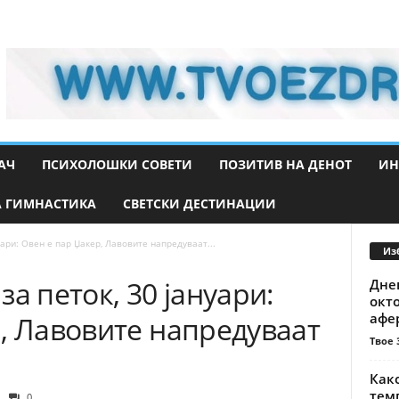
АЧ
ПСИХОЛОШКИ СОВЕТИ
ПОЗИТИВ НА ДЕНОТ
ИН
 ГИМНАСТИКА
СВЕТСКИ ДЕСТИНАЦИИ
уари: Овен е пар Џакер, Лавовите напредуваат...
Из
а петок, 30 јануари:
Днев
окт
афер
, Лавовите напредуваат
Твое 
Как
тем
0