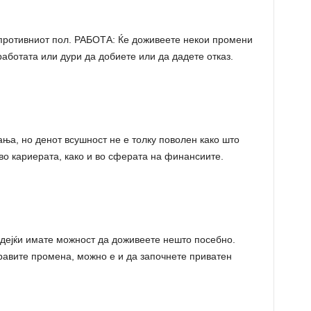
противниот пол. РАБОТА: Ќе доживеете некои промени
работата или дури да добиете или да дадете отказ.
ња, но денот всушност не е толку поволен како што
о кариерата, како и во сферата на финансиите.
дејќи имате можност да доживеете нешто посебно.
равите промена, можно е и да започнете приватен