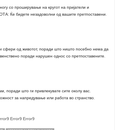
огу со проширување на кругот на пријатели и
ОТА: Ќе бидете незадоволни од вашите претпоставени.
 сфери од животот, поради што ништо посебно нема да
венствено поради нарушен однос со претпоставените.
, поради што ги привлекувате сите околу вас.
жност за напредување или работа во странство.
rror9
Error9
Error9