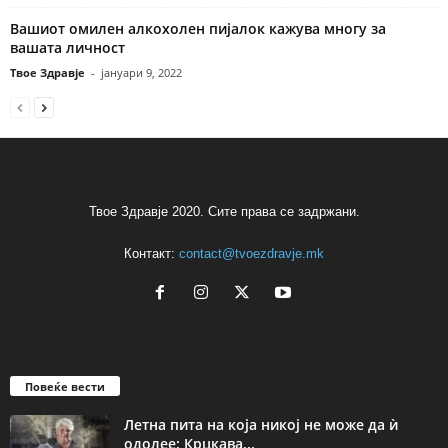
Вашиот омилен алкохолен пијалок кажува многу за
вашата личност
Твое Здравје
-
јануари 9, 2022
Твое Здравје 2020. Сите права се задржани.
Контакт:
contact@tvoezdravje.mk
Повеќе вести
Летна пита на која никој не може да ѝ
одолее: Крцкава...