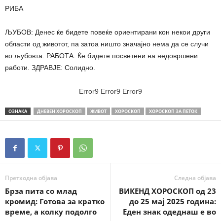
РИБА
ЉУБОВ: Денес ќе бидете повеќе ориентирани кон некои други
области од животот, па затоа ништо значајно нема да се случи
во љубовта. РАБОТА: Ќе бидете посветени на недовршени
работи. ЗДРАВЈЕ: Солидно.
Error9
Error9
Error9
ОЗНАКА
ДНЕВЕН ХОРОСКОП
ЖИВОТ
ХОРОСКОП
ХОРОСКОП ЗА ПЕТОК
Претходна објава
Следна објава
Брза пита со млад
ВИКЕНД ХОРОСКОП од 23
кромид: Готова за кратко
до 25 мај 2025 година:
време, а колку подолго
Еден знак одеднаш е во