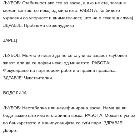
ЉУБОВ: Стабилност ако сте во врска, а ако не сте, тогаш е
можен контакт со некој од минатото. РАБОТА: Ќе бидете
украсени со упорност и внимателност, што не е секогаш случај.
ЗДРАВЈЕ: Проблеми со желудникот.
ЈАРЕЦ
ЉУБОВ: Можно е ништо да не се случи во вашиот љубовен
живот, или да се појави некој од минатото. РАБОТА:
Фокусирање на партнерски работи и правни прашања.
ЗДРАВЈЕ: Чувствителни.
ВОДОЛИЈА
ЉУБОВ: Нестабилна или недефинирана врска. Нема да ви
биде важно што имате стабилна врска. РАБОТА: Можен е успех
во банкарството и манипулацијата со туѓи пари. ЗДРАВЈЕ:
Добро.