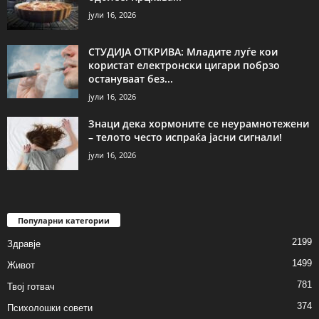
јули 16, 2026
СТУДИЈА ОТКРИВА: Младите луѓе кои
користат електронски цигари побрзо
остануваат без...
јули 16, 2026
Знаци дека хормоните се неурамнотежени
– телото често испраќа јасни сигнали!
јули 16, 2026
Популарни категории
2199
Здравје
1499
Живот
781
Твој готвач
374
Психолошки совети