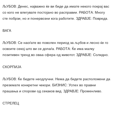
ЉУБОВ: Денес, најважно ќе ви биде да имате некого покрај вас
со кого не влегувате постојано во расправии. РАБОТА: Многу
сте побрзи, но и понервозни кога работите. ЗДРАВЈЕ: Повреда.
ВАГА
ЉУБОВ: Се наоѓате во поволен период за љубов и лесно ќе го
освоите секој што ви се допаѓа. РАБОТА: Ќе има малку
позитивен тренд во оваа сфера од животот. ЗДРАВЈЕ: Солидно.
СКОРПИЈА
ЉУБОВ: Ќе бидете неодлучни. Нема да бидете расположени да
преземате конкретни чекори. БИЗНИС: Успех во правни
прашања и спорови од секаков вид. ЗДРАВЈЕ: Променливо.
СТРЕЛЕЦ