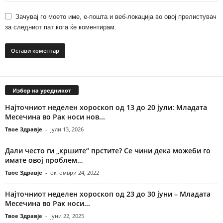
Зачувај го моето име, е-пошта и веб-локација во овој прелистувач
за следниот пат кога ќе коментирам.
Избор на уредникот
Најточниот неделен хороскоп од 13 до 20 јули: Младата
Месечина во Рак носи нов...
Твое Здравје
-
јули 13, 2026
Дали често ги „кршите“ прстите? Се чини дека можеби го
имате овој проблем…
Твое Здравје
-
октомври 24, 2022
Најточниот неделен хороскоп од 23 до 30 јуни – Младата
Месечина во Рак носи...
Твое Здравје
-
јуни 22, 2025