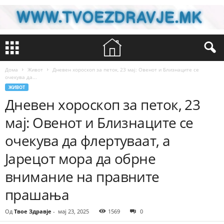
Дома
Живот
Дневен хороскоп за петок, 23 мај: Овенот и Близнаците се
очекува да...
ЖИВОТ
Дневен хороскоп за петок, 23
мај: Овенот и Близнаците се
очекува да флертуваат, а
Јарецот мора да обрне
внимание на правните
прашања
Од
Твое Здравје
-
мај 23, 2025
1569
0