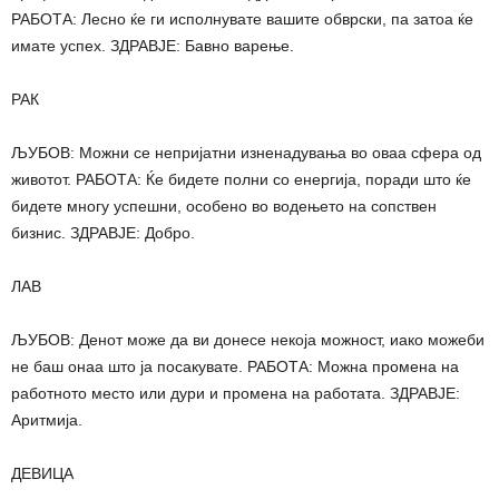
РАБОТА: Лесно ќе ги исполнувате вашите обврски, па затоа ќе
имате успех. ЗДРАВЈЕ: Бавно варење.
РАК
ЉУБОВ: Можни се непријатни изненадувања во оваа сфера од
животот. РАБОТА: Ќе бидете полни со енергија, поради што ќе
бидете многу успешни, особено во водењето на сопствен
бизнис. ЗДРАВЈЕ: Добро.
ЛАВ
ЉУБОВ: Денот може да ви донесе некоја можност, иако можеби
не баш онаа што ја посакувате. РАБОТА: Можна промена на
работното место или дури и промена на работата. ЗДРАВЈЕ:
Аритмија.
ДЕВИЦА