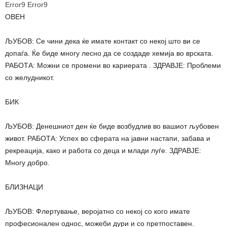
Error9
Error9
ОВЕН
ЉУБОВ: Се чини дека ќе имате контакт со некој што ви се
допаѓа. Ќе биде многу лесно да се создаде хемија во врската.
РАБОТА: Можни се промени во кариерата . ЗДРАВЈЕ: Проблеми
со желудникот.
БИК
ЉУБОВ: Денешниот ден ќе биде возбудлив во вашиот љубовен
живот. РАБОТА: Успех во сферата на јавни настапи, забава и
рекреација, како и работа со деца и млади луѓе. ЗДРАВЈЕ:
Многу добро.
БЛИЗНАЦИ
ЉУБОВ: Флертување, веројатно со некој со кого имате
професионален однос, можеби дури и со претпоставен.