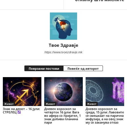
Твое Здравје
https://www.tvoezdravje.mk
Поврзани постови
Повеќе од авторот
Живот
Живот
Живот
Знак на денот – 16 јули:
Дневен хороскоп за
Дневен хороскоп за
СТРЕЛЕЦ
четврток 16 јули: Вага
среда, 15 јули: Лавовите
во афера со пријател, 1
се смешкаат на парична
знак добива планина
инфузија, а на овој знак
пари
му се заканува отказ