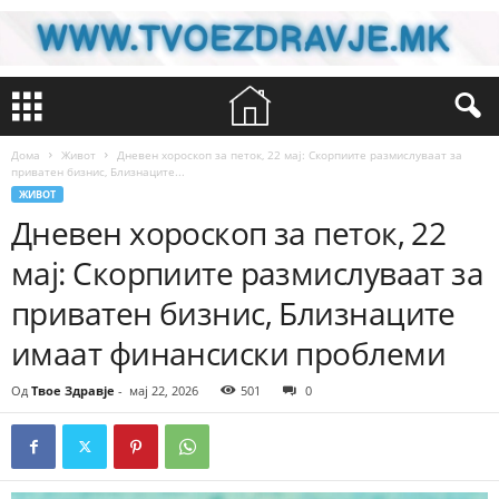
Дома
Живот
Дневен хороскоп за петок, 22 мај: Скорпиите размислуваат за
приватен бизнис, Близнаците...
ЖИВОТ
Дневен хороскоп за петок, 22
мај: Скорпиите размислуваат за
приватен бизнис, Близнаците
имаат финансиски проблеми
Од
Твое Здравје
-
мај 22, 2026
501
0