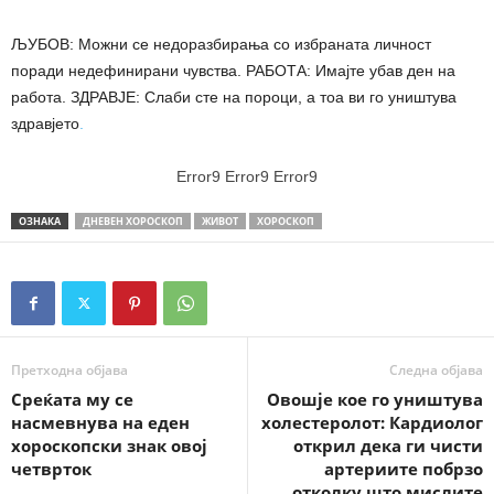
ЉУБОВ: Можни се недоразбирања со избраната личност
поради недефинирани чувства. РАБОТА: Имајте убав ден на
работа. ЗДРАВЈЕ: Слаби сте на пороци, а тоа ви го уништува
здравјето
.
Error9
Error9
Error9
ОЗНАКА
ДНЕВЕН ХОРОСКОП
ЖИВОТ
ХОРОСКОП
Претходна објава
Следна објава
Среќата му се
Овошје кое го уништува
насмевнува на еден
холестеролот: Кардиолог
хороскопски знак овој
открил дека ги чисти
четврток
артериите побрзо
отколку што мислите