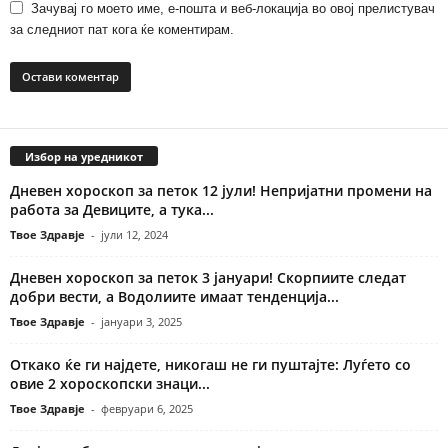
Зачувај го моето име, е-пошта и веб-локација во овој прелистувач
за следниот пат кога ќе коментирам.
Избор на уредникот
Дневен хороскоп за петок 12 јули! Непријатни промени на
работа за Девиците, а тука...
Твое Здравје
-
јули 12, 2024
Дневен хороскоп за петок 3 јануари! Скорпиите следат
добри вести, а Водолиите имаат тенденција...
Твое Здравје
-
јануари 3, 2025
Откако ќе ги најдете, никогаш не ги пуштајте: Луѓето со
овие 2 хороскопски знаци...
Твое Здравје
-
февруари 6, 2025