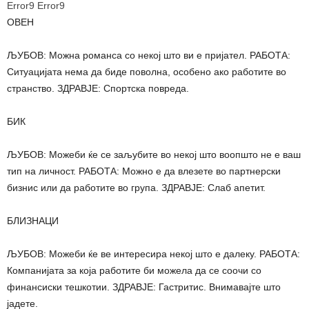
Error9
Error9
ОВЕН
ЉУБОВ: Можна романса со некој што ви е пријател. РАБОТА:
Ситуацијата нема да биде поволна, особено ако работите во
странство. ЗДРАВЈЕ: Спортска повреда.
БИК
ЉУБОВ: Можеби ќе се заљубите во некој што воопшто не е ваш
тип на личност. РАБОТА: Можно е да влезете во партнерски
бизнис или да работите во група. ЗДРАВЈЕ: Слаб апетит.
БЛИЗНАЦИ
ЉУБОВ: Можеби ќе ве интересира некој што е далеку. РАБОТА:
Компанијата за која работите би можела да се соочи со
финансиски тешкотии. ЗДРАВЈЕ: Гастритис. Внимавајте што
јадете.