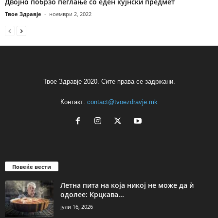
Двојно побрзо пеглање со еден кујнски предмет
Твое Здравје
-
ноември 2, 2022
Твое Здравје 2020. Сите права се задржани.
Контакт:
contact@tvoezdravje.mk
Повеќе вести
Летна пита на која никој не може да ѝ
одолее: Крцкава...
јули 16, 2026