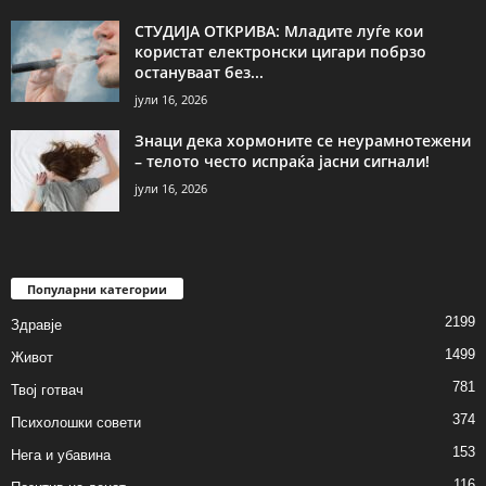
СТУДИЈА ОТКРИВА: Младите луѓе кои
користат електронски цигари побрзо
остануваат без...
јули 16, 2026
Знаци дека хормоните се неурамнотежени
– телото често испраќа јасни сигнали!
јули 16, 2026
Популарни категории
2199
Здравје
1499
Живот
781
Твој готвач
374
Психолошки совети
153
Нега и убавина
116