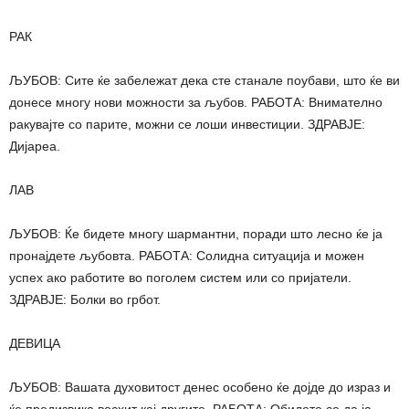
РАК
ЉУБОВ: Сите ќе забележат дека сте станале поубави, што ќе ви
донесе многу нови можности за љубов. РАБОТА: Внимателно
ракувајте со парите, можни се лоши инвестиции. ЗДРАВЈЕ:
Дијареа.
ЛАВ
ЉУБОВ: Ќе бидете многу шармантни, поради што лесно ќе ја
пронајдете љубовта. РАБОТА: Солидна ситуација и можен
успех ако работите во поголем систем или со пријатели.
ЗДРАВЈЕ: Болки во грбот.
ДЕВИЦА
ЉУБОВ: Вашата духовитост денес особено ќе дојде до израз и