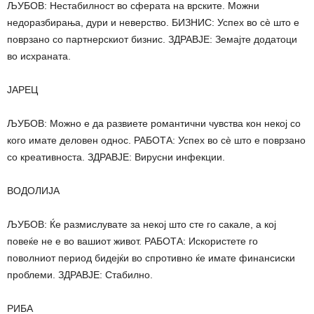
ЉУБОВ: Нестабилност во сферата на врските. Можни
недоразбирања, дури и неверство. БИЗНИС: Успех во сè што е
поврзано со партнерскиот бизнис. ЗДРАВЈЕ: Земајте додатоци
во исхраната.
ЈАРЕЦ
ЉУБОВ: Можно е да развиете романтични чувства кон некој со
кого имате деловен однос. РАБОТА: Успех во сè што е поврзано
со креативноста. ЗДРАВЈЕ: Вирусни инфекции.
ВОДОЛИЈА
ЉУБОВ: Ќе размислувате за некој што сте го сакале, а кој
повеќе не е во вашиот живот. РАБОТА: Искористете го
поволниот период бидејќи во спротивно ќе имате финансиски
проблеми. ЗДРАВЈЕ: Стабилно.
РИБА