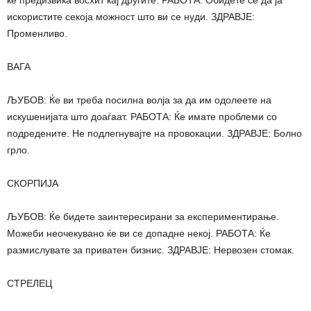
ќе предизвика восхит кај другите. РАБОТА: Обидете се да ја
искористите секоја можност што ви се нуди. ЗДРАВЈЕ:
Променливо.
ВАГА
ЉУБОВ: Ќе ви треба посилна волја за да им одолеете на
искушенијата што доаѓаат. РАБОТА: Ќе имате проблеми со
подредените. Не подлегнувајте на провокации. ЗДРАВЈЕ: Болно
грло.
СКОРПИЈА
ЉУБОВ: Ќе бидете заинтересирани за експериментирање.
Можеби неочекувано ќе ви се допадне некој. РАБОТА: Ќе
размислувате за приватен бизнис. ЗДРАВЈЕ: Нервозен стомак.
СТРЕЛЕЦ