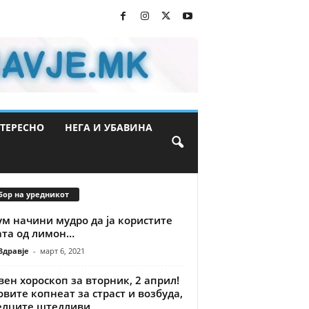
ТЕРЕСНО
НЕГА И УБАВИНА
бор на уредникот
м начини мудро да ја користите
ата од лимон…
Здравје
-
март 6, 2021
ен хороскоп за вторник, 2 април!
вите копнеат за страст и возбуда,
елците штедливи