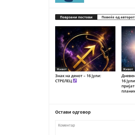
Поврзани постови
Повеќе од авторот
Живот
Живот
Знак на денот – 16 јули:
Дневен
СТРЕЛЕЦ
16 јул
пријат
плани
Остави одговор