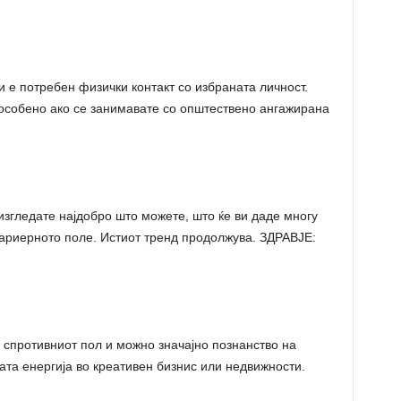
е потребен физички контакт со избраната личност.
особено ако се занимавате со општествено ангажирана
згледате најдобро што можете, што ќе ви даде многу
риерното поле. Истиот тренд продолжува. ЗДРАВЈЕ:
 спротивниот пол и можно значајно познанство на
ата енергија во креативен бизнис или недвижности.