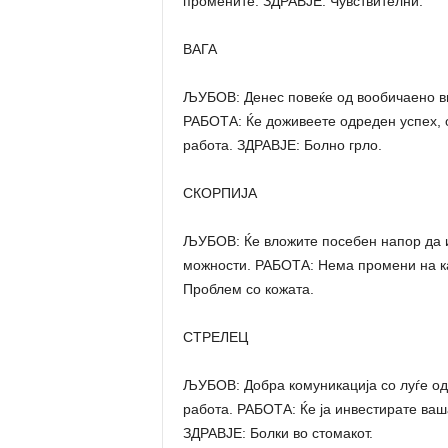
промените. ЗДРАВЈЕ: Чувствителни.
ВАГА
ЉУБОВ: Денес повеќе од вообичаено ви 
РАБОТА: Ќе доживеете одреден успех, 
работа. ЗДРАВЈЕ: Болно грло.
СКОРПИЈА
ЉУБОВ: Ќе вложите посебен напор да и
можности. РАБОТА: Нема промени на ка
Проблем со кожата.
СТРЕЛЕЦ
ЉУБОВ: Добра комуникација со луѓе од
работа. РАБОТА: Ќе ја инвестирате ваш
ЗДРАВЈЕ: Болки во стомакот.