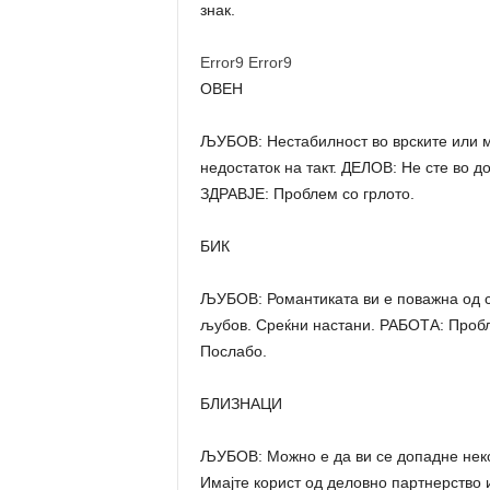
знак.
Error9
Error9
ОВЕН
ЉУБОВ: Нестабилност во врските или 
недостаток на такт. ДЕЛОВ: Не сте во д
ЗДРАВЈЕ: Проблем со грлото.
БИК
ЉУБОВ: Романтиката ви е поважна од сè
љубов. Среќни настани. РАБОТА: Пробл
Послабо.
БЛИЗНАЦИ
ЉУБОВ: Можно е да ви се допадне некој
Имајте корист од деловно партнерство