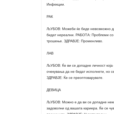
Инфекции.
РАК
ЉУБОВ: Можеби ќе биде невозможно да 
бидат нереални. РАБОТА: Проблеми с
трошење. ЗДРАВЈЕ: Променливо.
ЛАВ
ЉУБОВ: Ќе ви се допадне личност која 
очекувања да не бидат исполнети, но с
ЗДРАВЈЕ: Ќе се преоптоварувате.
ДЕВИЦА
ЉУБОВ: Можно е да ви се допадне неко
задоволни од вашата кариера. Ќе се чув