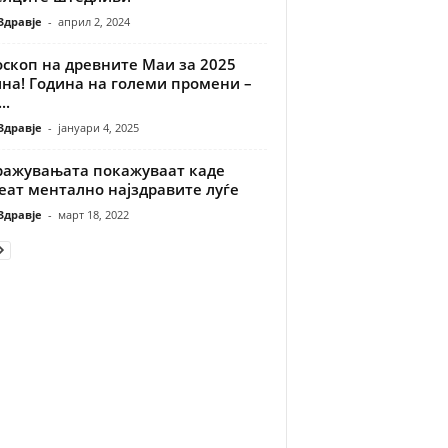
Здравје
-
април 2, 2024
оскоп на древните Маи за 2025
ина! Година на големи промени –
..
Здравје
-
јануари 4, 2025
ражувањата покажуваат каде
еат ментално најздравите луѓе
Здравје
-
март 18, 2022