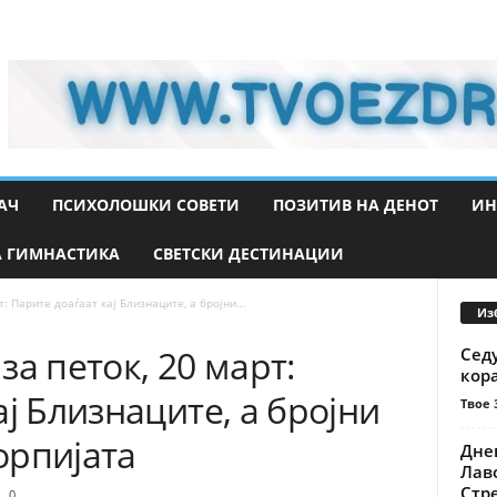
АЧ
ПСИХОЛОШКИ СОВЕТИ
ПОЗИТИВ НА ДЕНОТ
ИН
 ГИМНАСТИКА
СВЕТСКИ ДЕСТИНАЦИИ
: Парите доаѓаат кај Близнаците, а бројни...
Из
за петок, 20 март:
Седу
кор
ј Близнаците, а бројни
Твое 
орпијата
Днев
Лаво
Стр
0