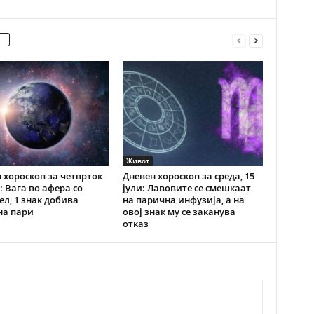
Живот
 хороскоп за четврток
Дневен хороскоп за среда, 15
и: Вага во афера со
јули: Лавовите се смешкаат
ел, 1 знак добива
на парична инфузија, а на
на пари
овој знак му се заканува
отказ