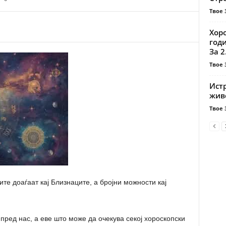
Твое 
Хор
год
За 2.
Твое 
Ист
жив
Твое 
ите доаѓаат кај Близнаците, а бројни можности кај
пред нас, а еве што може да очекува секој хороскопски