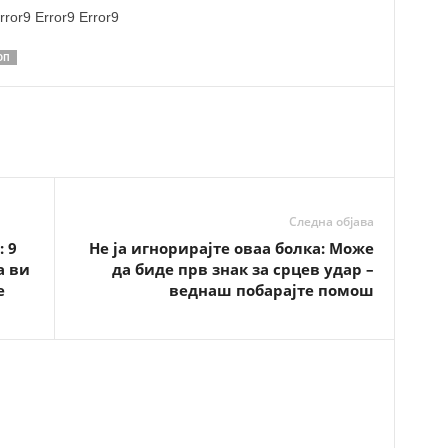
rror9
Error9
Error9
ОП
Следна објава
 9
Не ја игнорирајте оваа болка: Може
а ви
да биде прв знак за срцев удар –
е
веднаш побарајте помош