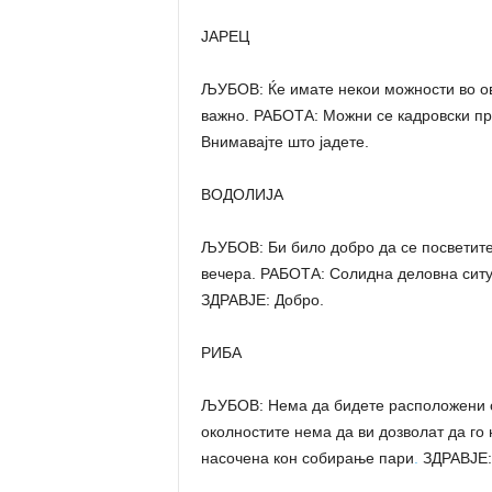
ЈАРЕЦ
ЉУБОВ: Ќе имате некои можности во ов
важно. РАБОТА: Можни се кадровски пр
Внимавајте што јадете.
ВОДОЛИЈА
ЉУБОВ: Би било добро да се посветите
вечера. РАБОТА: Солидна деловна ситу
ЗДРАВЈЕ: Добро.
РИБА
ЉУБОВ: Нема да бидете расположени от
околностите нема да ви дозволат да го
насочена кон собирање пари
.
ЗДРАВЈЕ: 