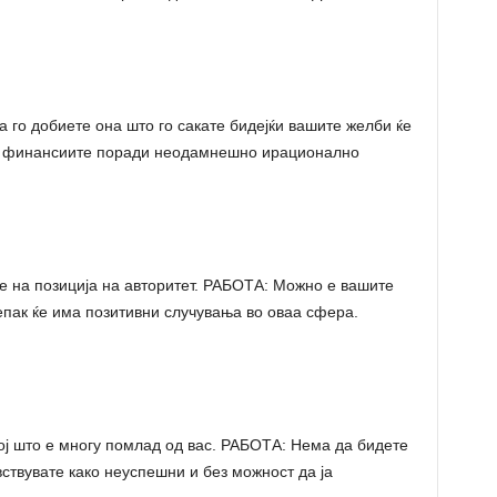
го добиете она што го сакате бидејќи вашите желби ќе
о финансиите поради неодамнешно ирационално
е на позиција на авторитет. РАБОТА: Можно е вашите
епак ќе има позитивни случувања во оваа сфера.
ј што е многу помлад од вас. РАБОТА: Нема да бидете
ствувате како неуспешни и без можност да ја