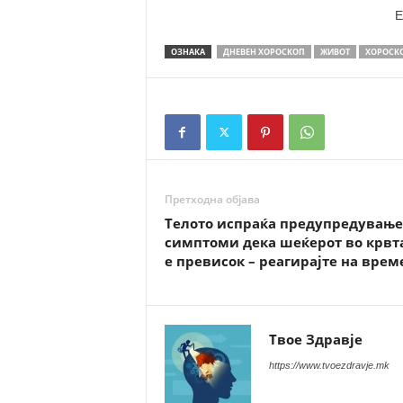
E
ОЗНАКА
ДНЕВЕН ХОРОСКОП
ЖИВОТ
ХОРОСК
Претходна објава
Телото испраќа предупредување:
симптоми дека шеќерот во крвт
е превисок – реагирајте на врем
Твое Здравје
https://www.tvoezdravje.mk