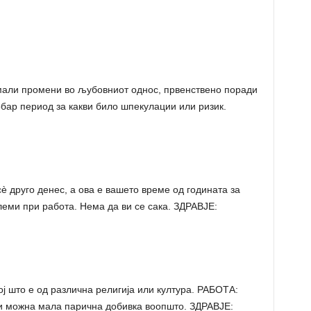
мали промени во љубовниот однос, првенствено поради
обар период за какви било шпекулации или ризик.
 друго денес, а ова е вашето време од годината за
еми при работа. Нема да ви се сака. ЗДРАВЈЕ:
 што е од различна религија или култура. РАБОТА:
 и можна мала парична добивка воопшто. ЗДРАВЈЕ: