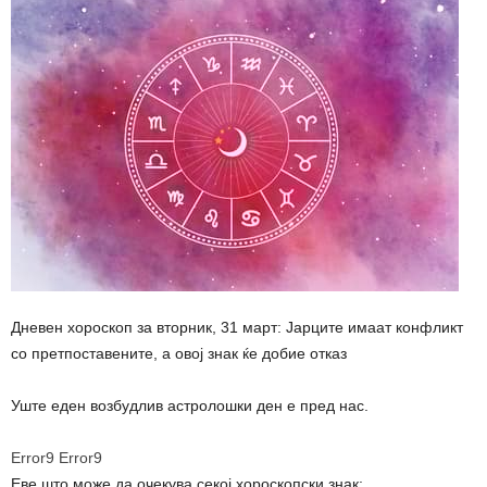
Дневен хороскоп за вторник, 31 март: Јарците имаат конфликт
со претпоставените, а овој знак ќе добие отказ
Уште еден возбудлив астролошки ден е пред нас.
Error9
Error9
Еве што може да очекува секој хороскопски знак: