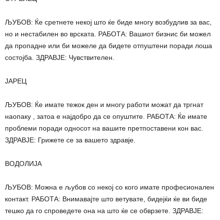
ЉУБОВ: Ќе сретнете некој што ќе биде многу возбудлив за вас,
но и нестабилен во врската. РАБОТА: Вашиот бизнис би можел
да пропадне или би можеле да бидете отпуштени поради лоша
состојба. ЗДРАВЈЕ: Чувствителен.
ЈАРЕЦ
ЉУБОВ: Ќе имате тежок ден и многу работи можат да тргнат
наопаку , затоа е најдобро да се опуштите. РАБОТА: Ќе имате
проблеми поради односот на вашите претпоставени кон вас.
ЗДРАВЈЕ: Грижете се за вашето здравје.
ВОДОЛИЈА
ЉУБОВ: Можна е љубов со некој со кого имате професионален
контакт. РАБОТА: Внимавајте што ветувате, бидејќи ќе ви биде
тешко да го спроведете она на што ќе се обврзете. ЗДРАВЈЕ: