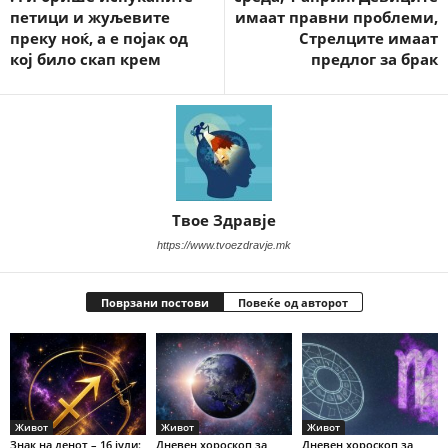
петици и жуљевите
имаат правни проблеми,
преку ноќ, а е појак од
Стрелците имаат
кој било скап крем
предлог за брак
Твое Здравје
https://www.tvoezdravje.mk
Поврзани постови
Повеќе од авторот
Живот
Живот
Живот
Знак на денот – 16 јули:
Дневен хороскоп за
Дневен хороскоп за