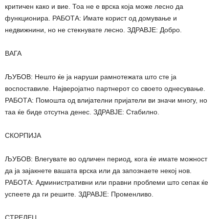
критичен како и вие. Тоа не е врска која може лесно да
функционира. РАБОТА: Имате корист од домување и
недвижнини, но не стекнувате лесно. ЗДРАВЈЕ: Добро.
ВАГА
ЉУБОВ: Нешто ќе ја наруши рамнотежата што сте ја
воспоставиле. Најверојатно партнерот со своето однесување.
РАБОТА: Помошта од влијателни пријатели ви значи многу, но
таа ќе биде отсутна денес. ЗДРАВЈЕ: Стабилно.
СКОРПИЈА
ЉУБОВ: Влегувате во одличен период, кога ќе имате можност
да ја зајакнете вашата врска или да запознаете некој нов.
РАБОТА: Административни или правни проблеми што сепак ќе
успеете да ги решите. ЗДРАВЈЕ: Променливо.
СТРЕЛЕЦ