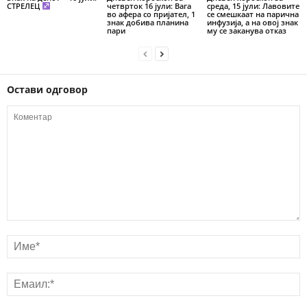
СТРЕЛЕЦ
четврток 16 јули: Вага
среда, 15 јули: Лавовите
во афера со пријател, 1
се смешкаат на парична
знак добива планина
инфузија, а на овој знак
пари
му се заканува отказ
Остави одговор