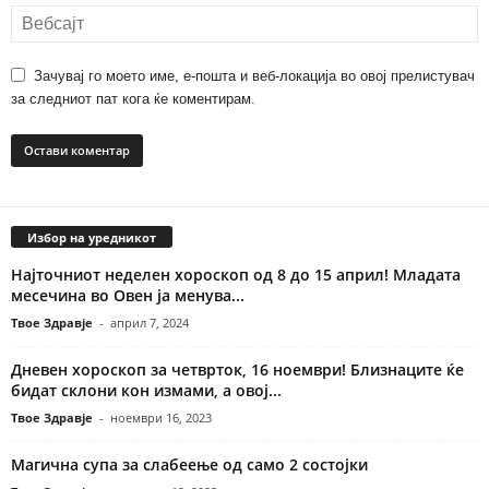
Зачувај го моето име, е-пошта и веб-локација во овој прелистувач
за следниот пат кога ќе коментирам.
Избор на уредникот
Најточниот неделен хороскоп од 8 до 15 април! Младата
месечина во Овен ја менува...
Твое Здравје
-
април 7, 2024
Дневен хороскоп за четврток, 16 ноември! Близнаците ќе
бидат склони кон измами, а овој...
Твое Здравје
-
ноември 16, 2023
Магична супа за слабеење од само 2 состојки