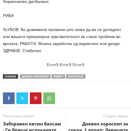
Хормонален дисбаланс.
РИБА
ЉУБОВ: Ќе доживеете промени што нема да ви се допаднат
или вашата прекумерна чувствителност ќе стане проблем во
врската. РАБОТА: Можна заработка од маркетинг или дизајн.
ЗДРАВЈЕ: Стабилно
.
Error9
Error9
Error9
ОЗНАКА
ДНЕВЕН ХОРОСКОП
ЖИВОТ
ХОРОСКОП
Претходна објава
Следна објава
Заборавен евтин балсам
Дневен хороскоп за
: Ги брише испуканите
среда, 1 април: Девиците