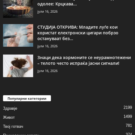
одолее: Крцкава...
јули 16, 2026
СТУДИЈА ОТКРИВА: Младите луѓе кои
користат електронски цигари побрзо
остануваат без...
јули 16, 2026
Знаци дека хормоните се неурамнотежени
– телото често испраќа јасни сигнали!
јули 16, 2026
Популарни категории
2199
Здравје
1499
Живот
781
Твој готвач
374