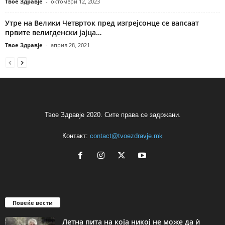
Твое Здравје
-
октомври 12, 2023
Утре на Велики Четврток пред изгрејсонце се вапсаат
првите велигденски јајца…
Твое Здравје
-
април 28, 2021
Твое Здравје 2020. Сите права се задржани.
Контакт:
contact@tvoezdravje.mk
Повеќе вести
Летна пита на која никој не може да ѝ