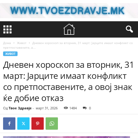
Дома
Живот
Дневен хороскоп за вторник, 31 март: Јарците имаат конфликт со
претпоставените, а...
ЖИВОТ
Дневен хороскоп за вторник, 31
март: Јарците имаат конфликт
со претпоставените, а овој знак
ќе добие отказ
Од
Твое Здравје
-
март 31, 2026
1484
0