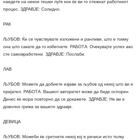
наидете на некои тешки луѓе кои ќе ви го отежнат работниот
процес. ЗДРАВЈЕ: Солидно.
РАК
ЉУБОВ: Ќе се чувствувате изложени и ранливи, што е токму
она што сакате да го избегнете. РАБОТА: Очекувајте успех ако
сте самовработени. ЗДРАВЈЕ: Послаби.
ЛАВ
ЉУБОВ: Можете да добиете изјави за љубов од некој што ви е
пријател. РАБОТА: Вашиот авторитет може да биде оспорен.
Денес ќе мора повторно да се докажете. ЗДРАВЈЕ: Не ви е
доволно грижа за вашето здравје.
ДЕВИЦА
ЉУБОВ: Можеби ќе сретнете некој кој е речиси исто толку