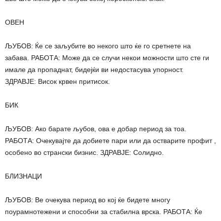
ОВЕН
ЉУБОВ: Ќе се заљубите во некого што ќе го сретнете на
забава. РАБОТА: Може да се случи некои можности што сте ги
имале да пропаднат, бидејќи ви недостасува упорност.
ЗДРАВЈЕ: Висок крвен притисок.
БИК
ЉУБОВ: Ако барате љубов, ова е добар период за тоа.
РАБОТА: Очекувајте да добиете пари или да остварите профит ,
особено во странски бизнис. ЗДРАВЈЕ: Солидно.
БЛИЗНАЦИ
ЉУБОВ: Ве очекува период во кој ќе бидете многу
поурамнотежени и способни за стабилна врска. РАБОТА: Ќе