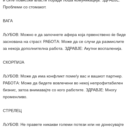
и сите повисоки власти поради лоша комуникација. ЗДРАВЈЕ:
Проблеми со стомакот.
ВАГА
ЉУБОВ: Можно е да започнете афера која првенствено ќе биде
заснована на страст. РАБОТА: Може да се случи да размислите
за некоја дополнителна работа. ЗДРАВЈЕ: Акутни воспаленија.
СКОРПИЈА
ЉУБОВ: Може да има конфликт помеѓу вас и вашиот партнер.
РАБОТА: Може да бидете вовлечени во некој непрофитабилен
бизнис, затоа внимавајте со кого работите. ЗДРАВЈЕ: Многу
променливо.
СТРЕЛЕЦ
ЉУБОВ: Не правете никакви големи потези или не донесувајте