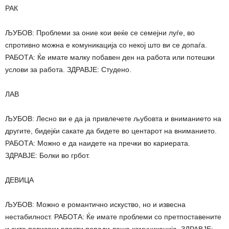
РАК
ЉУБОВ: Проблеми за оние кои веќе се семејни луѓе, во
спротивно можна е комуникација со некој што ви се допаѓа.
РАБОТА: Ќе имате малку побавен ден на работа или потешки
услови за работа. ЗДРАВЈЕ: Студено.
ЛАВ
ЉУБОВ: Лесно ви е да ја привлечете љубовта и вниманието на
другите, бидејќи сакате да бидете во центарот на вниманието.
РАБОТА: Можно е да наидете на пречки во кариерата.
ЗДРАВЈЕ: Болки во грбот.
ДЕВИЦА
ЉУБОВ: Можно е романтично искуство, но и извесна
нестабилност. РАБОТА: Ќе имате проблеми со претпоставените