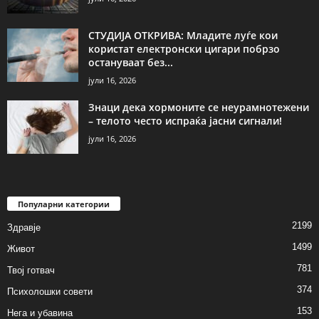
СТУДИЈА ОТКРИВА: Младите луѓе кои
користат електронски цигари побрзо
остануваат без...
јули 16, 2026
Знаци дека хормоните се неурамнотежени
– телото често испраќа јасни сигнали!
јули 16, 2026
Популарни категории
2199
Здравје
1499
Живот
781
Твој готвач
374
Психолошки совети
153
Нега и убавина