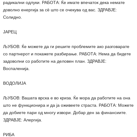
радикални одлуки. РАБОТА: Ќе имате впечаток дека немате
доволно енергија за сè што се очекува од вас. ЗДРАВЈЕ:
Солидно.
ЈАРЕЦ
ЉУБОВ: Ќе можете да ги решите проблемите ако разговарате
со партнерот и покажете разбирање. РАБОТА: Нема да бидете
задоволни со работите на деловен план. ЗДРАВЈЕ:
Воспаленија.
ВОДОЛИЈА
ЉУБОВ: Вашата врска е во криза. Ќе мора да работите на она
што не функционира и да ја оживеете страста. РАБОТА: Можете
да добиете пари од многу извори. Добар ден за финансиите.
ЗДРАВЈЕ: Алергија.
РИБА