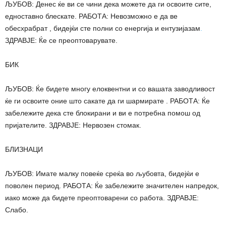
ЉУБОВ: Денес ќе ви се чини дека можете да ги освоите сите,
едноставно блескате. РАБОТА: Невозможно е да ве
обесхрабрат , бидејќи сте полни со енергија и ентузијазам
.
ЗДРАВЈЕ: Ќе се преоптоварувате.
БИК
ЉУБОВ: Ќе бидете многу елоквентни и со вашата заводливост
ќе ги освоите оние што сакате да ги шармирате . РАБОТА: Ќе
забележите дека сте блокирани и ви е потребна помош од
пријателите. ЗДРАВЈЕ: Нервозен стомак.
БЛИЗНАЦИ
ЉУБОВ: Имате малку повеќе среќа во љубовта, бидејќи е
поволен период. РАБОТА: Ќе забележите значителен напредок,
иако може да бидете преоптоварени со работа. ЗДРАВЈЕ:
Слабо.