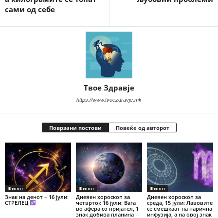
сами од себе
Твое Здравје
https://www.tvoezdravje.mk
Поврзани постови
Повеќе од авторот
Живот
Живот
Живот
Знак на денот – 16 јули:
Дневен хороскоп за
Дневен хороскоп за
СТРЕЛЕЦ
четврток 16 јули: Вага
среда, 15 јули: Лавовите
во афера со пријател, 1
се смешкаат на парична
знак добива планина
инфузија, а на овој знак