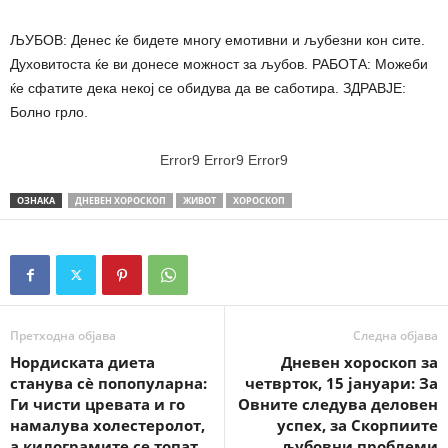
ЉУБОВ: Денес ќе бидете многу емотивни и љубезни кон сите.
Духовитоста ќе ви донесе можност за љубов. РАБОТА: Можеби
ќе сфатите дека некој се обидува да ве саботира. ЗДРАВЈЕ:
Болно грло.
Error9
Error9
Error9
ОЗНАКА
ДНЕВЕН ХОРОСКОП
ЖИВОТ
ХОРОСКОП
Претходна објава
Следна објава
Нордиската диета
Дневен хороскоп за
станува сè попопуларна:
четврток, 15 јануари: За
Ги чисти цревата и го
Овните следува деловен
намалува холестеролот,
успех, за Скорпиите
а килограмите се топат
љубовни проблеми