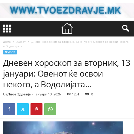
Дома
Живот
Дневен хороскоп за вторник, 13 јануари: Овенот ќе освои некого,
а Водолијата…
ЖИВОТ
Дневен хороскоп за вторник, 13
јануари: Овенот ќе освои
некого, а Водолијата…
Од
Твое Здравје
-
јануари 13, 2026
1251
0