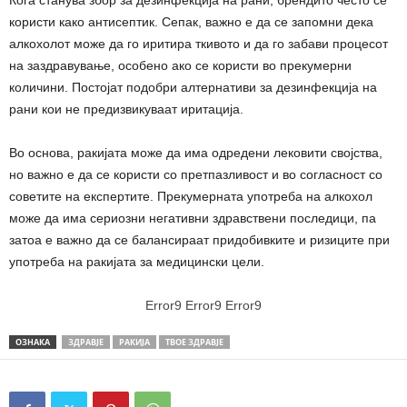
Кога станува збор за дезинфекција на рани, брендито често се
користи како антисептик. Сепак, важно е да се запомни дека
алкохолот може да го иритира ткивото и да го забави процесот
на заздравување, особено ако се користи во прекумерни
количини. Постојат подобри алтернативи за дезинфекција на
рани кои не предизвикуваат иритација.
Во основа, ракијата може да има одредени лековити својства,
но важно е да се користи со претпазливост и во согласност со
советите на експертите. Прекумерната употреба на алкохол
може да има сериозни негативни здравствени последици, па
затоа е важно да се балансираат придобивките и ризиците при
употреба на ракијата за медицински цели.
Error9
Error9
Error9
ОЗНАКА
ЗДРАВЈЕ
РАКИЈА
ТВОЕ ЗДРАВЈЕ