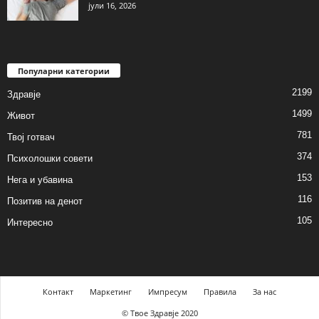
јули 16, 2026
Популарни категории
2199
Здравје
1499
Живот
781
Твој готвач
374
Психолошки совети
153
Нега и убавина
116
Позитив на денот
105
Интересно
Контакт
Маркетинг
Импресум
Правила
За нас
© Твое Здравје 2020