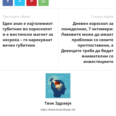
Претходна објава
Следна објава
Еден знак е најголемиот
Дневен хороскоп за
губитник во хороскопот
понеделник, 7 октомври:
и е вистински магнет за
Лавовите може да имаат
несреќа – го нарекуваат
проблеми со своите
вечен губитник
претпоставени, а
Девиците треба да бидат
внимателни со
инвестициите
Твое Здравје
https://www.tvoezdravje.mk