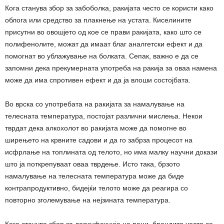
Кога станува збор за забоболка, ракијата често се користи како
облога или средство за плакнење на устата. Киселините
присутни во овошјето од кое се прави ракијата, како што се
полифенолите, можат да имаат благ аналгетски ефект и да
помогнат во ублажување на болката. Сепак, важно е да се
запомни дека прекумерната употреба на ракија за оваа намена
може да има спротивен ефект и да ја влоши состојбата.
Во врска со употребата на ракијата за намалување на
телесната температура, постојат различни мислења. Некои
тврдат дека алкохолот во ракијата може да помогне во
ширењето на крвните садови и да го забрза процесот на
исфрлање на топлината од телото, но има малку научни докази
што ја поткрепуваат оваа тврдење. Исто така, брзото
намалување на телесната температура може да биде
контрапродуктивно, бидејќи телото може да реагира со
повторно зголемување на нејзината температура.