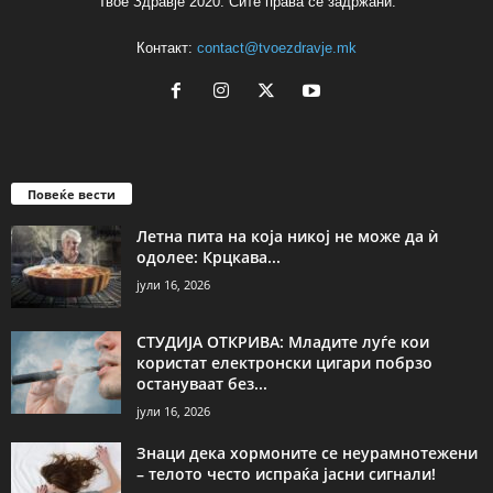
Твое Здравје 2020. Сите права се задржани.
Контакт:
contact@tvoezdravje.mk
Повеќе вести
Летна пита на која никој не може да ѝ
одолее: Крцкава...
јули 16, 2026
СТУДИЈА ОТКРИВА: Младите луѓе кои
користат електронски цигари побрзо
остануваат без...
јули 16, 2026
Знаци дека хормоните се неурамнотежени
– телото често испраќа јасни сигнали!