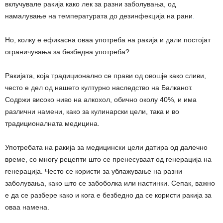
вклучувале ракија како лек за разни заболувања, од
намалување на температурата до дезинфекција на рани
.
Но, колку е ефикасна оваа употреба на ракија и дали постојат
ограничувања за безбедна употреба?
Ракијата, која традиционално се прави од овошје како сливи,
често е дел од нашето културно наследство на Балканот.
Содржи високо ниво на алкохол, обично околу 40%, и има
различни намени, како за кулинарски цели, така и во
традиционалната медицина.
Употребата на ракија за медицински цели датира од далечно
време, со многу рецепти што се пренесуваат од генерација на
генерација. Често се користи за ублажување на разни
заболувања, како што се забоболка или настинки. Сепак, важно
е да се разбере како и кога е безбедно да се користи ракија за
оваа намена.