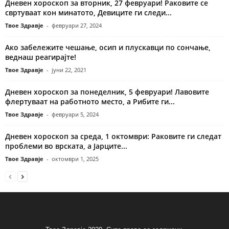
Дневен хороскоп за вторник, 27 февруари! Раковите се
свртуваат кон минатото, Девиците ги следи...
Твое Здравје
-
февруари 27, 2024
Ако забележите чешање, осип и плускавци по сончање,
веднаш реагирајте!
Твое Здравје
-
јуни 22, 2021
Дневен хороскоп за понеделник, 5 февруари! Лавовите
флертуваат на работното место, а Рибите ги...
Твое Здравје
-
февруари 5, 2024
Дневен хороскоп за среда, 1 октомври: Раковите ги следат
проблеми во врската, а Јарците...
Твое Здравје
-
октомври 1, 2025