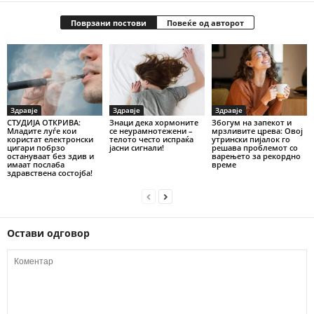
Поврзани постови
Повеќе од авторот
Здравје
Здравје
Здравје
СТУДИЈА ОТКРИВА:
Знаци дека хормоните
Збогум на запекот и
Младите луѓе кои
се неурамнотежени –
мрзливите црева: Овој
користат електронски
телото често испраќа
утрински пијалок го
цигари побрзо
јасни сигнали!
решава проблемот со
остануваат без здив и
варењето за рекордно
имаат послаба
време
здравствена состојба!
Остави одговор