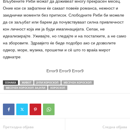
Вљубените Риби можат да доживеат многу прекрасен месец.
Оние кои се зафатени ќе сакаат повеќе романса, нежност и
заеднички моменти без притисок. Слободните Риби би можеле
да се заљубат или барем да почувствуваат силна привлечност
кон личност која им ја буди имагинацијата. Сепак, не
идеализирајте. Уживајте, но гледајте и на постапките, а не само
на зборовите. Здравјето ќе биде подобро ако си дозволите
одмор, море, музика, прошетки и сè што го враќа мирот
одвнатре
.
Error9
Error9
Error9
ОЗНАКА
ЖИВОТ
ЈУЛИ ХОРОСКОП
МЕСЕЧЕН ХОРОСКОП
МЕСЕЧЕН ХОРОСКОП ЗА ЈУЛИ
ХОРОСКОП
Претходна објава
Следна објава