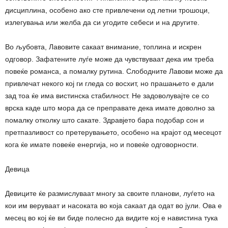
дисциплина, особено ако сте привлечени од летни трошоци,
излегувања или желба да си угодите себеси и на другите.
Во љубовта, Лавовите сакаат внимание, топлина и искрен
одговор. Зафатените луѓе може да чувствуваат дека им треба
повеќе романса, а помалку рутина. Слободните Лавови може да
привлечат некого кој ги гледа со восхит, но прашањето е дали
зад тоа ќе има вистинска стабилност. Не задоволувајте се со
врска каде што мора да се преправате дека имате доволно за
помалку отколку што сакате. Здравјето бара подобар сон и
претпазливост со претерувањето, особено на крајот од месецот
кога ќе имате повеќе енергија, но и повеќе одговорности.
Девица
Девиците ќе размислуваат многу за своите планови, луѓето на
кои им веруваат и насоката во која сакаат да одат во јули. Ова е
месец во кој ќе ви биде полесно да видите кој е навистина тука