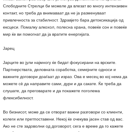
Слободните Стрелци би можеле да влезат во многу интензивен
контакт, но треба да внимаваат да не ја разменуваат
привлечноста за стабилност. Здравјето бара детоксикација од
ексцеси. Помалку алкохол, полесна храна, повеќе сон и повеќе
мир ќе ви помогнат да ја вратите енергијата.
Јарец
Јарците во јули најмногу ќе бидат фокусирани на врските.
Партнерствата, деловната соработка, семејните односи и
важните договори доаѓаат до израз. Ова е месец во кој нема да
можете сè да направите сами, дури и да сакате. Ќе треба да
слушате, да преговарате и да покажете поголема
флексибилност.
Во бизнисот, може да се отворат важни разговори со клиенти,
колеги или претпоставени. Некој ќе очекува јасен став од вас.
Ако не сте задоволни од договорот, сега е време да го кажете