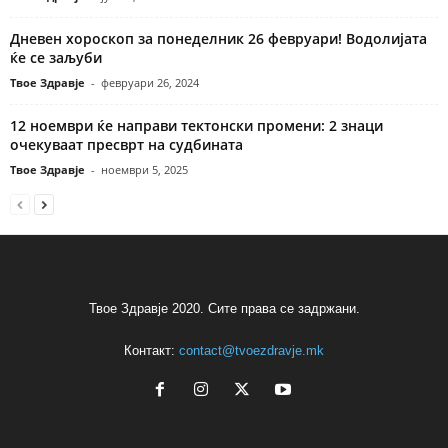
Дневен хороскоп за понеделник 26 февруари! Водолијата
ќе се заљуби
Твое Здравје
-
февруари 26, 2024
12 ноември ќе направи тектонски промени: 2 знаци
очекуваат пресврт на судбината
Твое Здравје
-
ноември 5, 2025
Твое Здравје 2020. Сите права се задржани.
Контакт:
contact@tvoezdravje.mk