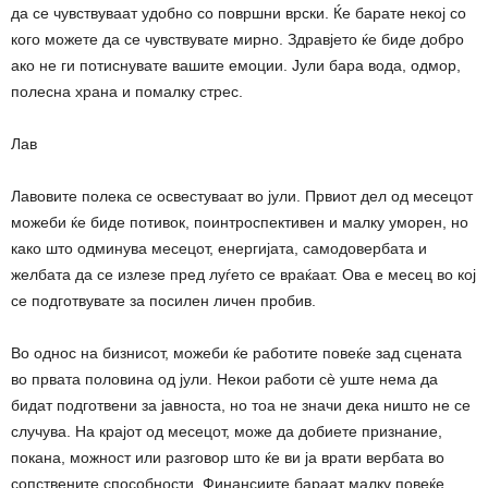
да се чувствуваат удобно со површни врски. Ќе барате некој со
кого можете да се чувствувате мирно. Здравјето ќе биде добро
ако не ги потиснувате вашите емоции. Јули бара вода, одмор,
полесна храна и помалку стрес.
Лав
Лавовите полека се освестуваат во јули. Првиот дел од месецот
можеби ќе биде потивок, поинтроспективен и малку уморен, но
како што одминува месецот, енергијата, самодовербата и
желбата да се излезе пред луѓето се враќаат. Ова е месец во кој
се подготвувате за посилен личен пробив.
Во однос на бизнисот, можеби ќе работите повеќе зад сцената
во првата половина од јули. Некои работи сè уште нема да
бидат подготвени за јавноста, но тоа не значи дека ништо не се
случува. На крајот од месецот, може да добиете признание,
покана, можност или разговор што ќе ви ја врати вербата во
сопствените способности. Финансиите бараат малку повеќе