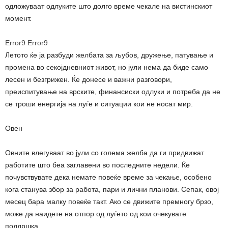
одложуваат одлуките што долго време чекале на вистинскиот
момент.
Error9
Error9
Летото ќе ја разбуди желбата за љубов, дружење, патување и
промена во секојдневниот живот, но јули нема да биде само
лесен и безгрижен. Ќе донесе и важни разговори,
преиспитување на врските, финансиски одлуки и потреба да не
се троши енергија на луѓе и ситуации кои не носат мир.
Овен
Овните влегуваат во јули со голема желба да ги придвижат
работите што беа заглавени во последните недели. Ќе
почувствувате дека немате повеќе време за чекање, особено
кога станува збор за работа, пари и лични планови. Сепак, овој
месец бара малку повеќе такт. Ако се движите премногу брзо,
може да наидете на отпор од луѓето од кои очекувате
поддршка.