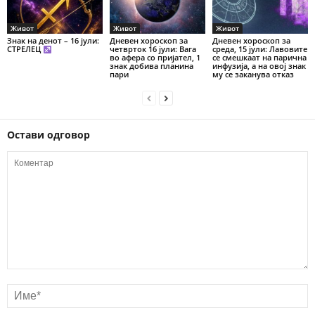
Живот
Живот
Живот
Знак на денот – 16 јули:
Дневен хороскоп за
Дневен хороскоп за
СТРЕЛЕЦ
четврток 16 јули: Вага
среда, 15 јули: Лавовите
во афера со пријател, 1
се смешкаат на парична
знак добива планина
инфузија, а на овој знак
пари
му се заканува отказ
Остави одговор