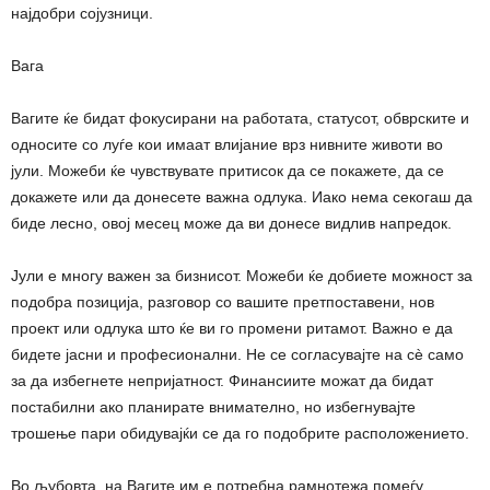
најдобри сојузници.
Вага
Вагите ќе бидат фокусирани на работата, статусот, обврските и
односите со луѓе кои имаат влијание врз нивните животи во
јули. Можеби ќе чувствувате притисок да се покажете, да се
докажете или да донесете важна одлука. Иако нема секогаш да
биде лесно, овој месец може да ви донесе видлив напредок.
Јули е многу важен за бизнисот. Можеби ќе добиете можност за
подобра позиција, разговор со вашите претпоставени, нов
проект или одлука што ќе ви го промени ритамот. Важно е да
бидете јасни и професионални. Не се согласувајте на сè само
за да избегнете непријатност. Финансиите можат да бидат
постабилни ако планирате внимателно, но избегнувајте
трошење пари обидувајќи се да го подобрите расположението.
Во љубовта, на Вагите им е потребна рамнотежа помеѓу