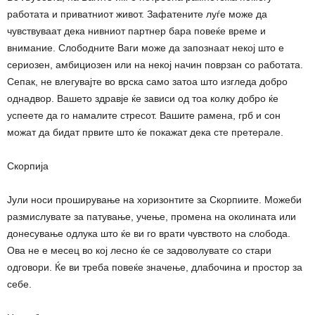
работата и приватниот живот. Зафатените луѓе може да
чувствуваат дека нивниот партнер бара повеќе време и
внимание. Слободните Ваги може да запознаат некој што е
сериозен, амбициозен или на некој начин поврзан со работата.
Сепак, не влегувајте во врска само затоа што изгледа добро
однадвор. Вашето здравје ќе зависи од тоа колку добро ќе
успеете да го намалите стресот. Вашите рамена, грб и сон
можат да бидат првите што ќе покажат дека сте претерале.
Скорпија
Јули носи проширување на хоризонтите за Скорпиите. Можеби
размислувате за патување, учење, промена на околината или
донесување одлука што ќе ви го врати чувството на слобода.
Ова не е месец во кој лесно ќе се задоволувате со стари
одговори. Ќе ви треба повеќе значење, длабочина и простор за
себе.