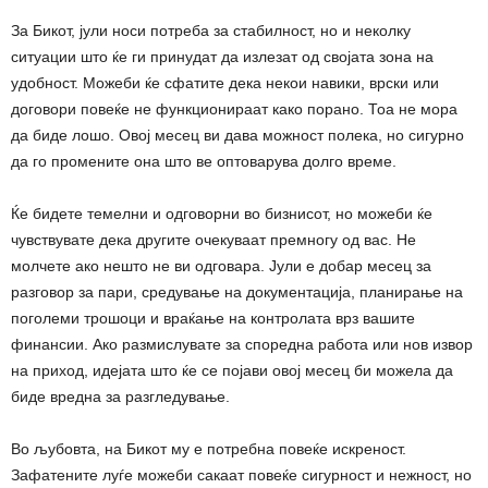
За Бикот, јули носи потреба за стабилност, но и неколку
ситуации што ќе ги принудат да излезат од својата зона на
удобност. Можеби ќе сфатите дека некои навики, врски или
договори повеќе не функционираат како порано. Тоа не мора
да биде лошо. Овој месец ви дава можност полека, но сигурно
да го промените она што ве оптоварува долго време.
Ќе бидете темелни и одговорни во бизнисот, но можеби ќе
чувствувате дека другите очекуваат премногу од вас. Не
молчете ако нешто не ви одговара. Јули е добар месец за
разговор за пари, средување на документација, планирање на
поголеми трошоци и враќање на контролата врз вашите
финансии. Ако размислувате за споредна работа или нов извор
на приход, идејата што ќе се појави овој месец би можела да
биде вредна за разгледување.
Во љубовта, на Бикот му е потребна повеќе искреност.
Зафатените луѓе можеби сакаат повеќе сигурност и нежност, но