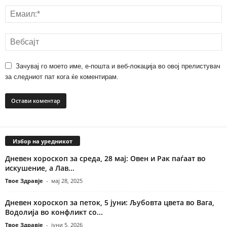
Зачувај го моето име, е-пошта и веб-локација во овој прелистувач
за следниот пат кога ќе коментирам.
Избор на уредникот
Дневен хороскоп за среда, 28 мај: Овен и Рак паѓаат во
искушение, а Лав...
Твое Здравје
-
мај 28, 2025
Дневен хороскоп за петок, 5 јуни: Љубовта цвета во Вага,
Водолија во конфликт со...
Твое Здравје
-
јуни 5, 2026