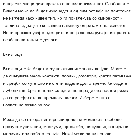
и појасни знаци дека врската е на вистинскиот пат. Слободните
Бикови може да бидат изненадени од личност која на почетокот
не изгледа како нивен тип, но ги привлекува со смиреност и
топлина. Здравјето ќе зависи најмногу од ритамот на животот.
Не ги прескокнувајте одморите и не ја занемарувајте исхраната,
особено во топлите денови.
Близнаци
Близнаците ќе бидат меѓу најактивните знаци во јули. Можете
да очекувате многу контакти, пораки, договори, кратки патувања
и средби со луѓе што не сте ги виделе долго време. Ќе бидете
љубопитни, брзи и полни со идеи, но поради ова постои ризик
да се расфрлате во премногу насоки. Изберете што е
навистина важно за вас.
Може да се отворат интересни деловни можности, особено
преку комуникации, медиуми, продажба, пишување, социјални
медиуми или работа со луѓе. Некој може да ви понуди