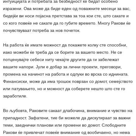
интуицијата и потребата за безбедност ќе бидат особено
изразени. Ова може да биде еден од поважните месеци за вас,
бидејќи ви носи појасна претстава за тоа кои сте, што сакате и
со кого повеќе не сакате да го губите времето. Многу Ракови ќе
почувствуваат потреба за нов почеток.
На работа ќе имате можност да покажете колку сте способни,
иако можеби ќе треба да се борите за вашето место. Не се
потценувајте себеси ниту чекајте другите да ги забележат
вашите напори. Јули е добар за лични проекти, преговори,
промена на начинот на работа и одлуки во врска со иднината.
Финансиски, може да има трошок поврзан со домот, семејството
или патувањето, но и можност да соберете нешто што сте го
заработиле.
Во љубовта, Раковите сакаат длабочина, внимание и чувство на
припадност. Зафатени, тие би можеле да дискутираат за важни
теми, заеднички планови или промени во домот. Слободните
Ракови ќе привлечат повеќе внимание од вообичаено, но нема