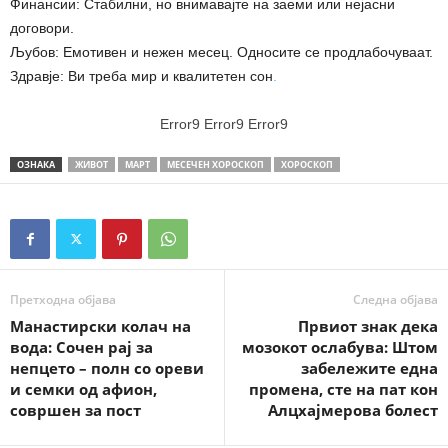
Финансии: Стабилни, но внимавајте на заеми или нејасни
договори.
Љубов: Емотивен и нежен месец. Односите се продлабочуваат.
Здравје: Ви треба мир и квалитетен сон
.
Error9
Error9
Error9
ОЗНАКА
ЖИВОТ
МАРТ
МЕСЕЧЕН ХОРОСКОП
ХОРОСКОП
Претходна објава
Следна објава
Манастирски колач на
Првиот знак дека
вода: Сочен рај за
мозокот ослабува: Штом
непцето – полн со ореви
забележите една
и семки од афион,
промена, сте на пат кон
совршен за пост
Алцхајмерова болест