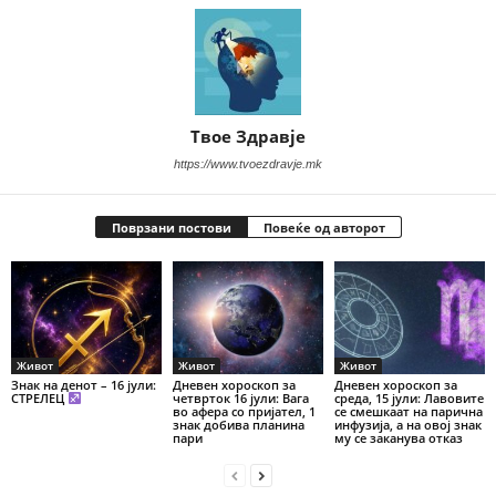
Твое Здравје
https://www.tvoezdravje.mk
Поврзани постови
Повеќе од авторот
Живот
Живот
Живот
Знак на денот – 16 јули:
Дневен хороскоп за
Дневен хороскоп за
СТРЕЛЕЦ
четврток 16 јули: Вага
среда, 15 јули: Лавовите
во афера со пријател, 1
се смешкаат на парична
знак добива планина
инфузија, а на овој знак
пари
му се заканува отказ