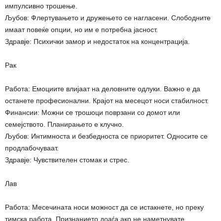
импулсивно трошење.
Љубов: Флертувањето и дружењето се нагласени. Слободните
имаат повеќе опции, но им е потребна јасност.
Здравје: Психички замор и недостаток на концентрација.
Рак
Работа: Емоциите влијаат на деловните одлуки. Важно е да
останете професионални. Крајот на месецот носи стабилност.
Финансии: Можни се трошоци поврзани со домот или
семејството. Планирањето е клучно.
Љубов: Интимноста и безбедноста се приоритет. Односите се
продлабочуваат.
Здравје: Чувствителен стомак и стрес.
Лав
Работа: Месечината носи можност да се истакнете, но преку
тимска работа. Признанието доаѓа ако не наметнувате