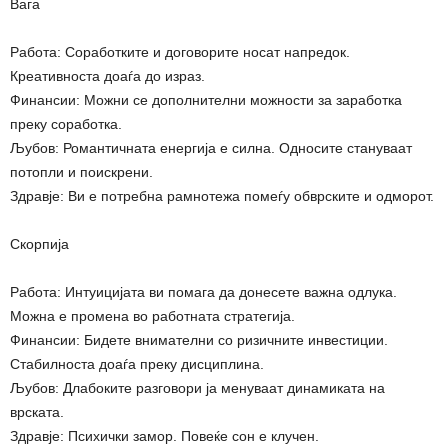
Вага
Работа: Соработките и договорите носат напредок.
Креативноста доаѓа до израз.
Финансии: Можни се дополнителни можности за заработка
преку соработка.
Љубов: Романтичната енергија е силна. Односите стануваат
потопли и поискрени.
Здравје: Ви е потребна рамнотежа помеѓу обврските и одморот.
Скорпија
Работа: Интуицијата ви помага да донесете важна одлука.
Можна е промена во работната стратегија.
Финансии: Бидете внимателни со ризичните инвестиции.
Стабилноста доаѓа преку дисциплина.
Љубов: Длабоките разговори ја менуваат динамиката на
врската.
Здравје: Психички замор. Повеќе сон е клучен.