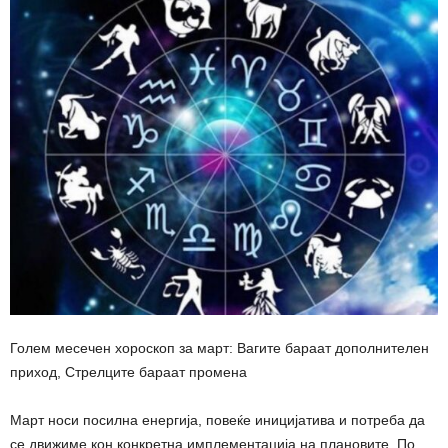
Голем месечен хороскоп за март: Вагите бараат дополнителен
приход, Стрелците бараат промена
Март носи посилна енергија, повеќе иницијатива и потреба да
се движиме кон конкретна имплементација на плановите. По