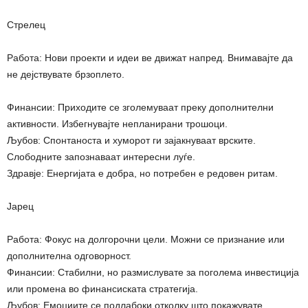
Стрелец
Работа: Нови проекти и идеи ве движат напред. Внимавајте да
не дејствувате брзоплето.
Финансии: Приходите се зголемуваат преку дополнителни
активности. Избегнувајте непланирани трошоци.
Љубов: Спонтаноста и хуморот ги зајакнуваат врските.
Слободните запознаваат интересни луѓе.
Здравје: Енергијата е добра, но потребен е редовен ритам.
Јарец
Работа: Фокус на долгорочни цели. Можни се признание или
дополнителна одговорност.
Финансии: Стабилни, но размислувате за поголема инвестиција
или промена во финансиската стратегија.
Љубов: Емоциите се подлабоки отколку што покажувате.