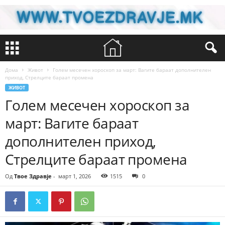
Дома
Живот
Голем месечен хороскоп за март: Вагите бараат дополнителен
приход, Стрелците бараат промена
ЖИВОТ
Голем месечен хороскоп за
март: Вагите бараат
дополнителен приход,
Стрелците бараат промена
Од
Твое Здравје
-
март 1, 2026
1515
0