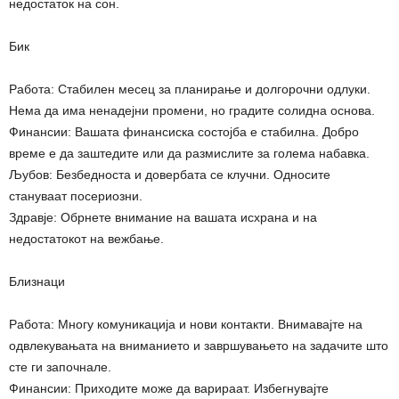
недостаток на сон.
Бик
Работа: Стабилен месец за планирање и долгорочни одлуки.
Нема да има ненадејни промени, но градите солидна основа.
Финансии: Вашата финансиска состојба е стабилна. Добро
време е да заштедите или да размислите за голема набавка.
Љубов: Безбедноста и довербата се клучни. Односите
стануваат посериозни.
Здравје: Обрнете внимание на вашата исхрана и на
недостатокот на вежбање.
Близнаци
Работа: Многу комуникација и нови контакти. Внимавајте на
одвлекувањата на вниманието и завршувањето на задачите што
сте ги започнале.
Финансии: Приходите може да варираат. Избегнувајте