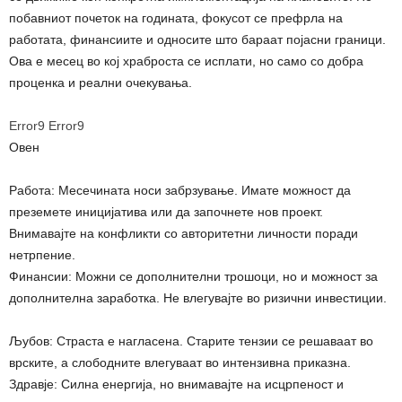
побавниот почеток на годината, фокусот се префрла на
работата, финансиите и односите што бараат појасни граници.
Ова е месец во кој храброста се исплати, но само со добра
проценка и реални очекувања.
Error9
Error9
Овен
Работа: Месечината носи забрзување. Имате можност да
преземете иницијатива или да започнете нов проект.
Внимавајте на конфликти со авторитетни личности поради
нетрпение.
Финансии: Можни се дополнителни трошоци, но и можност за
дополнителна заработка. Не влегувајте во ризични инвестиции.
Љубов: Страста е нагласена. Старите тензии се решаваат во
врските, а слободните влегуваат во интензивна приказна.
Здравје: Силна енергија, но внимавајте на исцрпеност и