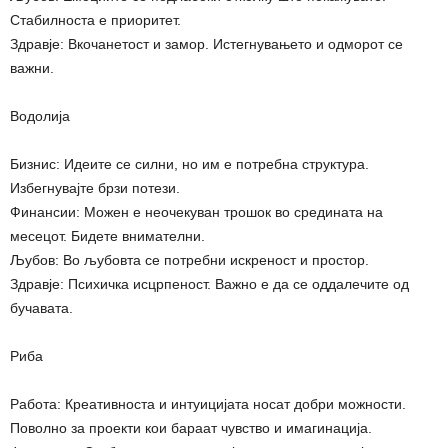
Стабилноста е приоритет.
Здравје: Вкочанетост и замор. Истегнувањето и одморот се
важни.
Водолија
Бизнис: Идеите се силни, но им е потребна структура.
Избегнувајте брзи потези.
Финансии: Можен е неочекуван трошок во средината на
месецот. Бидете внимателни.
Љубов: Во љубовта се потребни искреност и простор.
Здравје: Психичка исцрпеност. Важно е да се оддалечите од
бучавата.
Риба
Работа: Креативноста и интуицијата носат добри можности.
Поволно за проекти кои бараат чувство и имагинација.