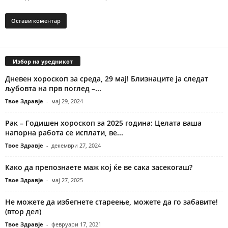
Избор на уредникот
Дневен хороскоп за среда, 29 мај! Близнаците ја следат
љубовта на прв поглед –...
Твое Здравје
-
мај 29, 2024
Рак – Годишен хороскоп за 2025 година: Целата ваша
напорна работа се исплати, ве...
Твое Здравје
-
декември 27, 2024
Како да препознаете маж кој ќе ве сака засекогаш?
Твое Здравје
-
мај 27, 2025
Не можете да избегнете стареење, можете да го забавите!
(втор дел)
Твое Здравје
-
февруари 17, 2021