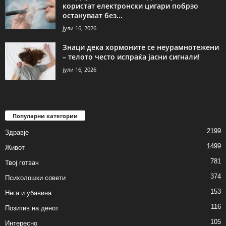
користат електронски цигари побрзо
остануваат без...
јули 16, 2026
Знаци дека хормоните се неурамнотежени
– телото често испраќа јасни сигнали!
јули 16, 2026
Популарни категории
2199
Здравје
1499
Живот
781
Твој готвач
374
Психолошки совети
153
Нега и убавина
116
Позитив на денот
105
Интересно