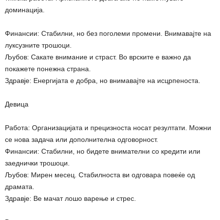
доминација.
Финансии: Стабилни, но без поголеми промени. Внимавајте на
луксузните трошоци.
Љубов: Сакате внимание и страст. Во врските е важно да
покажете понежна страна.
Здравје: Енергијата е добра, но внимавајте на исцрпеноста.
Девица
Работа: Организацијата и прецизноста носат резултати. Можни
се нова задача или дополнителна одговорност.
Финансии: Стабилни, но бидете внимателни со кредити или
заеднички трошоци.
Љубов: Мирен месец. Стабилноста ви одговара повеќе од
драмата.
Здравје: Ве мачат лошо варење и стрес.