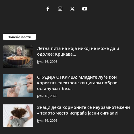
Повеќе вести
Летна пита на која никој не може да ѝ
одолее: Крцкава...
јули 16, 2026
СТУДИЈА ОТКРИВА: Младите луѓе кои
користат електронски цигари побрзо
остануваат без...
јули 16, 2026
Знаци дека хормоните се неурамнотежени
– телото често испраќа јасни сигнали!
јули 16, 2026