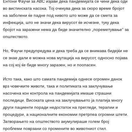
Ентони Фаучи за ABC изјави дека пандемијата се чини дека оди
во вистинската насока. Тој очекува дека за скоро време бројот
на заболени ќе падне под нивото што може да се смета за
инфекција, што не значи дека вирусот ќе исчезне, туку дека
бројот на заразени нема да биде значително „пореметување“ за
општеството.
Но, Фаучи предупредува и дека треба да се внимава бидејќи не
се знае дали е можна нова мутација на вирусот, односно појава
на сој кој ќе биде многу заразен, но и поопасен.
Исто така, како што самата пандемија однесе огромен данок
врз човечките животи, така и политиката на заклучување
насочена кон контрола на пандемијата имаше страшни
последици. Високата цена на заклучувањето ја платија многу
други пациенти поради недостаток на прегледи, терапии и
процедури, а националните економии претрпеа огромни штети.
Затворањето на општеството акумулираше голем број
проблеми поврзани со промените во животниот стил.