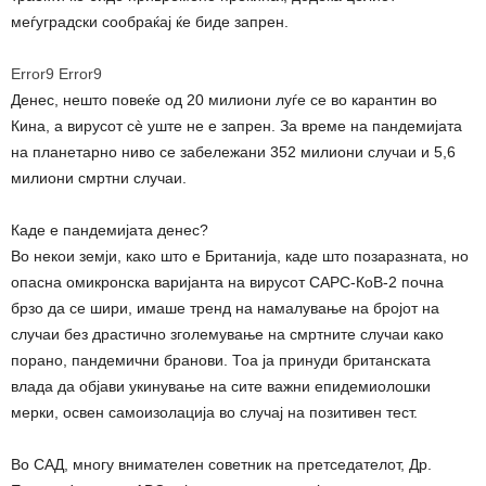
меѓуградски сообраќај ќе биде запрен.
Error9
Error9
Денес, нешто повеќе од 20 милиони луѓе се во карантин во
Кина, а вирусот сè уште не е запрен. За време на пандемијата
на планетарно ниво се забележани 352 милиони случаи и 5,6
милиони смртни случаи.
Каде е пандемијата денес?
Во некои земји, како што е Британија, каде што позаразната, но
опасна омикронска варијанта на вирусот САРС-КоВ-2 почна
брзо да се шири, имаше тренд на намалување на бројот на
случаи без драстично зголемување на смртните случаи како
порано, пандемични бранови. Тоа ја принуди британската
влада да објави укинување на сите важни епидемиолошки
мерки, освен самоизолација во случај на позитивен тест.
Во САД, многу внимателен советник на претседателот, Др.