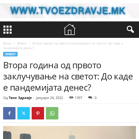
Дома
Живот
Втора година од првото заклучување на светот: До каде е
пандемијата денес?
ЖИВОТ
Втора година од првото
заклучување на светот: До каде
е пандемијата денес?
Од
Твое Здравје
-
јануари 24, 2022
1397
0