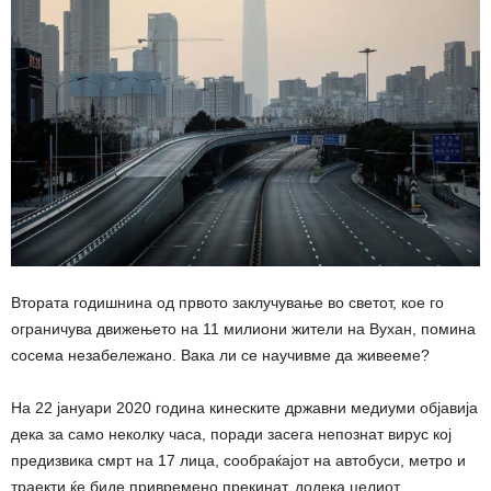
Втората годишнина од првото заклучување во светот, кое го
ограничува движењето на 11 милиони жители на Вухан, помина
сосема незабележано. Вака ли се научивме да живееме?
На 22 јануари 2020 година кинеските државни медиуми објавија
дека за само неколку часа, поради засега непознат вирус кој
предизвика смрт на 17 лица, сообраќајот на автобуси, метро и
траекти ќе биде привремено прекинат, додека целиот