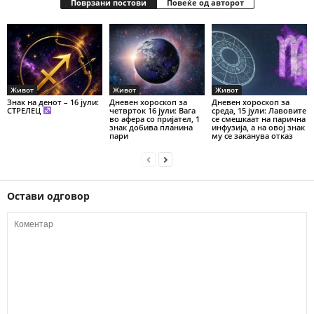
Поврзани постови
Повеќе од авторот
Живот
Живот
Живот
Знак на денот – 16 јули:
Дневен хороскоп за
Дневен хороскоп за
СТРЕЛЕЦ
четврток 16 јули: Вага
среда, 15 јули: Лавовите
во афера со пријател, 1
се смешкаат на парична
знак добива планина
инфузија, а на овој знак
пари
му се заканува отказ
Остави одговор