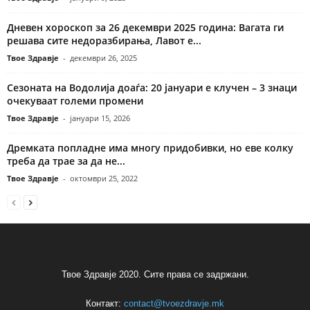
Дневен хороскоп за 26 декември 2025 година: Вагата ги
решава сите недоразбирања, Лавот е...
Твое Здравје
-
декември 26, 2025
Сезоната на Водолија доаѓа: 20 јануари е клучен – 3 знаци
очекуваат големи промени
Твое Здравје
-
јануари 15, 2026
Дремката попладне има многу придобивки, но еве колку
треба да трае за да не...
Твое Здравје
-
октомври 25, 2022
Твое Здравје 2020. Сите права се задржани.
Контакт:
contact@tvoezdravje.mk