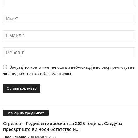
Зачувај го моето име, е-пошта и веб-локација во овој прелистувач
за следниот пат кога ќе коментирам.
Избор на уредникот
Стрелец – Годишен хороскоп за 2025 година: Следува
пресврт што ви носи богатство и...
Твое Здравје
-
јануари 9, 2025