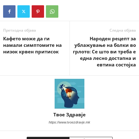
Претходна објава
Следна објава
Кафето може да ги
Народен рецепт за
намали симптомите на
ублажување на болки во
низок крвен притисок
грлото: Се што ви треба е
една лесно достапна и
евтина состојка
Твое Здравје
https://www.tvoezdravje.mk