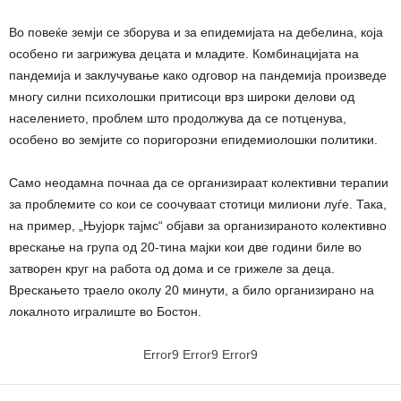
Во повеќе земји се зборува и за епидемијата на дебелина, која
особено ги загрижува децата и младите. Комбинацијата на
пандемија и заклучување како одговор на пандемија произведе
многу силни психолошки притисоци врз широки делови од
населението, проблем што продолжува да се потценува,
особено во земјите со поригорозни епидемиолошки политики.
Само неодамна почнаа да се организираат колективни терапии
за проблемите со кои се соочуваат стотици милиони луѓе. Така,
на пример, „Њујорк тајмс“ објави за организираното колективно
врескање на група од 20-тина мајки кои две години биле во
затворен круг на работа од дома и се грижеле за деца.
Врескањето траело околу 20 минути, а било организирано на
локалното игралиште во Бостон.
Error9
Error9
Error9