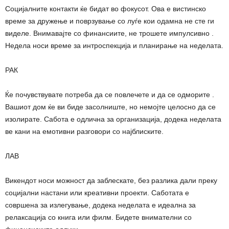
Социјалните контакти ќе бидат во фокусот. Ова е вистинско
време за дружење и поврзување со луѓе кои одамна не сте ги
виделе. Внимавајте со финансиите, не трошете импулсивно .
Недела носи време за интроспекција и планирање на неделата.
РАК
Ќе почувствувате потреба да се повлечете и да се одморите .
Вашиот дом ќе ви биде засолниште, но немојте целосно да се
изолирате. Сабота е одлична за организација, додека неделата
ве кани на емотивни разговори со најблиските.
ЛАВ
Викендот носи можност да заблескате, без разлика дали преку
социјални настани или креативни проекти. Саботата е
совршена за излегување, додека неделата е идеална за
релаксација со книга или филм. Бидете внимателни со