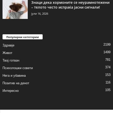
Знаци дека хормоните се неурамнотежени
– телото често испраќа јасни сигнали!
јули 16, 2026
Популарни категории
2199
Здравје
1499
Живот
781
Твој готвач
374
Психолошки совети
153
Нега и убавина
116
Позитив на денот
105
Интересно