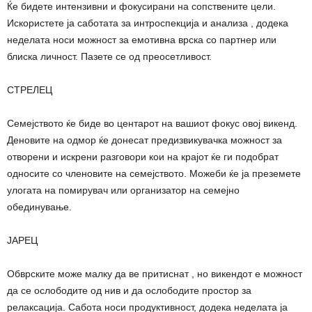
Ќе бидете интензивни и фокусирани на сопствените цели.
Искористете ја саботата за интроспекција и анализа , додека
неделата носи можност за емотивна врска со партнер или
блиска личност. Пазете се од преосетливост.
СТРЕЛЕЦ
Семејството ќе биде во центарот на вашиот фокус овој викенд.
Деновите на одмор ќе донесат предизвикувачка можност за
отворени и искрени разговори кои на крајот ќе ги подобрат
односите со членовите на семејството. Можеби ќе ја преземете
улогата на помирувач или организатор на семејно
обединување.
ЈАРЕЦ
Обврските може малку да ве притиснат , но викендот е можност
да се ослободите од нив и да ослободите простор за
релаксација. Сабота носи продуктивност, додека неделата ја