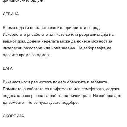
финансиските одлуки .
ДЕВИЦА
Време е да ги поставите вашите приоритети во ред .
Искористете ја саботата за чистење или реорганизација на
вашиот дом, додека неделата може да донесе можност за
интересни разговори или нови знаења. Не заборавајте да
одвоите време за одмор .
ВАГА
Викендот носи рамнотежа помеѓу обврските и забавата.
Поминете ја саботата со пријателите или семејството, додека
неделата е совршена за работа на лични цели. Не заборавајте
да вежбате – ќе се чувствувате подобро.
СКОРПИЈА