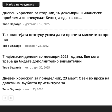
Избор на уредникот
Дневен хороскоп за вторник, 16 декември: Финансиски
проблеми го очекуваат Бикот, а еден знак...
Твое Здравје
-
декември 16, 2025
Технологијата штотуку успеа да ги прочита мислите за прв
пат
Твое Здравје
-
ноември 22, 2022
7 најопасни денови во ноември 2025 година: Еве кога
треба да бидете дополнително внимателни
Твое Здравје
-
октомври 30, 2025
Дневен хороскоп за понеделник, 23 март: Овен во врска на
далечина, љубовта пристигнува за...
Твое Здравје
-
март 23, 2026