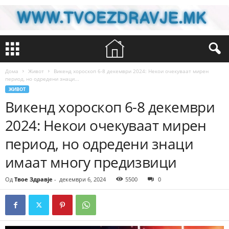
Дома
Живот
Викенд хороскоп 6-8 декември 2024: Некои очекуваат мирен
период, но одредени знаци...
ЖИВОТ
Викенд хороскоп 6-8 декември
2024: Некои очекуваат мирен
период, но одредени знаци
имаат многу предизвици
Од
Твое Здравје
-
декември 6, 2024
5500
0