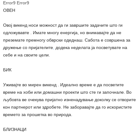
Error9
Error9
ОВЕН
Овој викенд носи можност да ги завршите задачите што ги
одложувавте . Имате многу енергија, но внимавајте да не
преземате премногу обврски одеднаш. Сабота е совршена за
дружење со пријателите
,
додека неделата ја посветувате на
себе и на своите цели.
БИК
Уживајте во мирен викенд . Идеално време е да посветите
време на хоби или домашни проекти што сте ги започнале. Во
љубовта ве очекува пријатно изненадување доколку се отворите
кон партнерот или здробете. Не заборавајте да го искористите
времето за прошетка во природа.
БЛИЗНАЦИ