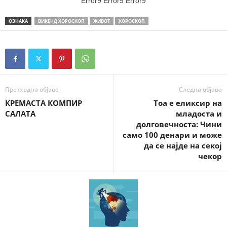
Error9
Error9
Error9
ОЗНАКА
ВИКЕНД ХОРОСКОП
ЖИВОТ
ХОРОСКОП
Претходна објава
Следна објава
КРЕМАСТА КОМПИР
Тоа е еликсир на
САЛАТА
младоста и
долговечноста: Чини
само 100 дeнари и може
да се најде на секој
чекор