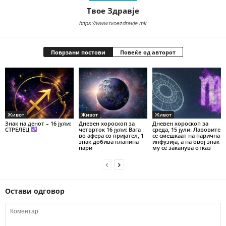
Твое Здравје
https://www.tvoezdravje.mk
Поврзани постови
Повеќе од авторот
Живот
Живот
Живот
Знак на денот – 16 јули:
Дневен хороскоп за
Дневен хороскоп за
СТРЕЛЕЦ
четврток 16 јули: Вага
среда, 15 јули: Лавовите
во афера со пријател, 1
се смешкаат на парична
знак добива планина
инфузија, а на овој знак
пари
му се заканува отказ
Остави одговор