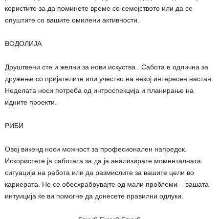
користите за да поминете време со семејството или да се
опуштите со вашите омилени активности.
ВОДОЛИЈА
Друштвени сте и желни за нови искуства . Сабота е одлична за
дружење со пријателите или учество на некој интересен настан.
Неделата носи потреба од интроспекција и планирање на
идните проекти.
РИБИ
Овој викенд носи можност за професионален напредок.
Искористете ја саботата за да ја анализирате моменталната
ситуација на работа или да размислите за вашите цели во
кариерата. Не се обесхрабрувајте од мали проблеми – вашата
интуиција ќе ви помогне да донесете правилни одлуки.