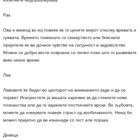
Рак
Ова е викенд во кој повеќе ќе го цените мирот отколку вревата и
гужвата. Времето поминато со семејството или блиските
пријатели ќе ви донесе чувство на сигурност и задоволство.
Можни се добри вести поврзани со личен план што го развивате
веќе некое време.
Лав
Лавовите ќе бидат во центарот на вниманието каде и да се
појават. Искористете ја вашата харизма за да стекнете нови
познанства или да ги зајакнете постоечките врски. Во љубовта,
можете да очекувате повеќе страст од вообичаеното. Некој би
можел пријатно да ве изненади со гест или порака.
Девица