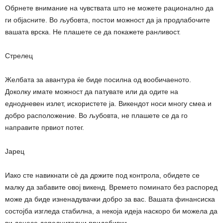
Обрнете внимание на чувствата што не можете рационално да
ги објасните. Во љубовта, постои можност да ја продлабочите
вашата врска. Не плашете се да покажете ранливост.
Стрелец
Желбата за авантура ќе биде посилна од вообичаеното.
Доколку имате можност да патувате или да одите на
еднодневен излет, искористете ја. Викендот носи многу смеа и
добро расположение. Во љубовта, не плашете се да го
направите првиот потег.
Јарец
Иако сте навикнати сè да држите под контрола, обидете се
малку да забавите овој викенд. Времето поминато без распоред
може да биде изненадувачки добро за вас. Вашата финансиска
состојба изгледа стабилна, а некоја идеја наскоро би можела да
ви донесе дополнителни придобивки.