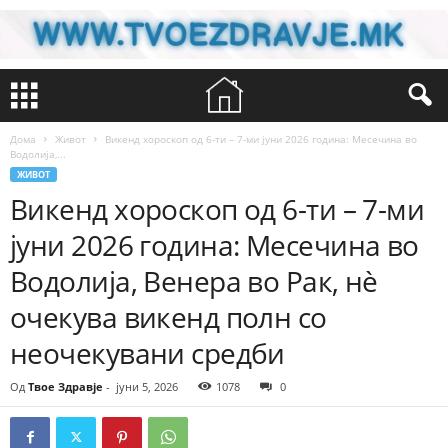
Дома
Живот
Викенд хороскоп од 6-ти – 7-ми јуни 2026 година: Месечина во
Водолија,...
ЖИВОТ
Викенд хороскоп од 6-ти – 7-ми
јуни 2026 година: Месечина во
Водолија, Венера во Рак, нè
очекува викенд полн со
неочекувани средби
Од
Твое Здравје
-
јуни 5, 2026
1078
0