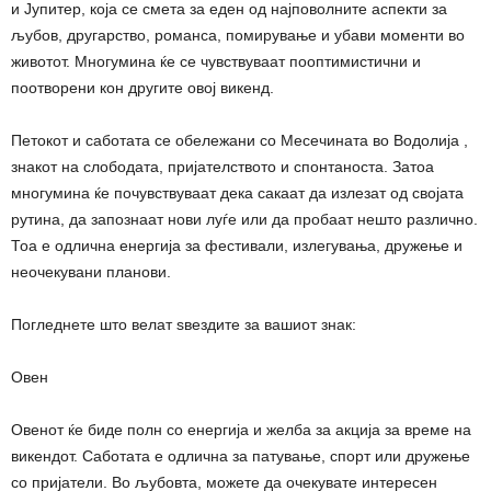
и Јупитер, која се смета за еден од најповолните аспекти за
љубов, другарство, романса, помирување и убави моменти во
животот. Многумина ќе се чувствуваат пооптимистични и
поотворени кон другите овој викенд.
Петокот и саботата се обележани со Месечината во Водолија ,
знакот на слободата, пријателството и спонтаноста. Затоа
многумина ќе почувствуваат дека сакаат да излезат од својата
рутина, да запознаат нови луѓе или да пробаат нешто различно.
Тоа е одлична енергија за фестивали, излегувања, дружење и
неочекувани планови.
Погледнете што велат ѕвездите за вашиот знак:
Овен
Овенот ќе биде полн со енергија и желба за акција за време на
викендот. Саботата е одлична за патување, спорт или дружење
со пријатели. Во љубовта, можете да очекувате интересен