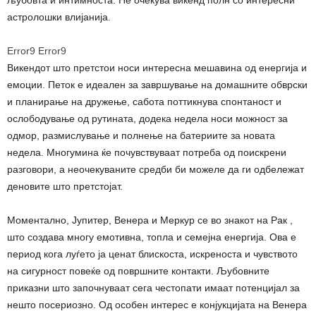
астролошки влијанија.
Error9
Error9
Викендот што претстои носи интересна мешавина од енергија и
емоции. Петок е идеален за завршување на домашните обврски
и планирање на дружење, сабота поттикнува спонтаност и
ослободување од рутината, додека недела носи можност за
одмор, размислување и полнење на батериите за новата
недела. Многумина ќе почувствуваат потреба од поискрени
разговори, а неочекуваните средби би можеле да ги одбележат
деновите што претстојат.
Моментално, Јупитер, Венера и Меркур се во знакот на Рак ,
што создава многу емотивна, топла и семејна енергија. Ова е
период кога луѓето ја ценат блискоста, искреноста и чувството
на сигурност повеќе од површните контакти. Љубовните
приказни што започнуваат сега честопати имаат потенцијал за
нешто посериозно. Од особен интерес е конјукцијата на Венера