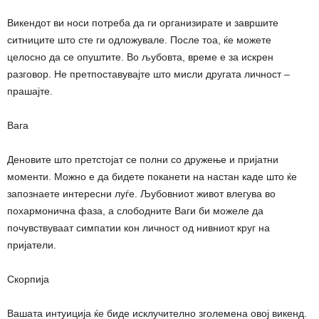
Викендот ви носи потреба да ги организирате и завршите
ситниците што сте ги одложувале. После тоа, ќе можете
целосно да се опуштите. Во љубовта, време е за искрен
разговор. Не претпоставувајте што мисли другата личност –
прашајте.
Вага
Деновите што претстојат се полни со дружење и пријатни
моменти. Можно е да бидете поканети на настан каде што ќе
запознаете интересни луѓе. Љубовниот живот влегува во
похармонична фаза, а слободните Ваги би можеле да
почувствуваат симпатии кон личност од нивниот круг на
пријатели.
Скорпија
Вашата интуиција ќе биде исклучително зголемена овој викенд.