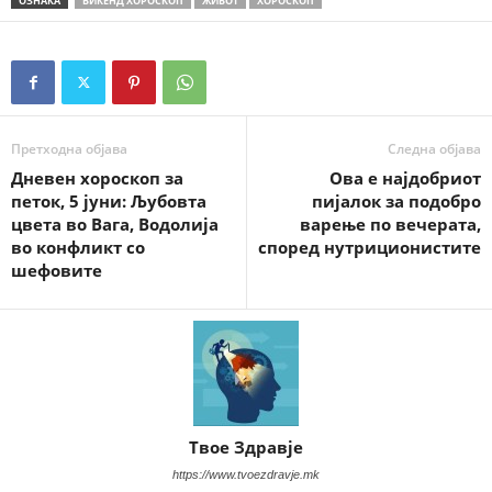
ОЗНАКА
ВИКЕНД ХОРОСКОП
ЖИВОТ
ХОРОСКОП
Претходна објава
Следна објава
Дневен хороскоп за
Ова е најдобриот
петок, 5 јуни: Љубовта
пијалок за подобро
цвета во Вага, Водолија
варење по вечерата,
во конфликт со
според нутриционистите
шефовите
Твое Здравје
https://www.tvoezdravje.mk