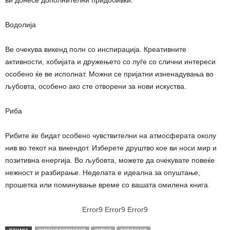
Водолија
Ве очекува викенд полн со инспирација. Креативните
активности, хобијата и дружењето со луѓе со слични интереси
особено ќе ве исполнат. Можни се пријатни изненадувања во
љубовта, особено ако сте отворени за нови искуства.
Риба
Рибите ќе бидат особено чувствителни на атмосферата околу
нив во текот на викендот. Изберете друштво кое ви носи мир и
позитивна енергија. Во љубовта, можете да очекувате повеќе
нежност и разбирање. Неделата е идеална за опуштање,
прошетка или поминување време со вашата омилена книга
.
Error9
Error9
Error9