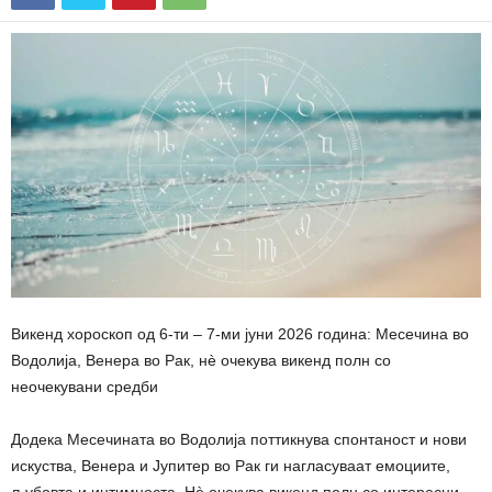
Викенд хороскоп од 6-ти – 7-ми јуни 2026 година: Месечина во
Водолија, Венера во Рак, нè очекува викенд полн со
неочекувани средби
Додека Месечината во Водолија поттикнува спонтаност и нови
искуства, Венера и Јупитер во Рак ги нагласуваат емоциите,
љубовта и интимноста. Нè очекува викенд полн со интересни