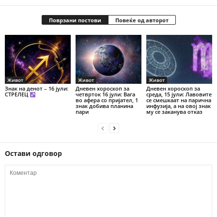
Поврзани постови
Повеќе од авторот
Живот
Живот
Живот
Знак на денот – 16 јули:
Дневен хороскоп за
Дневен хороскоп за
СТРЕЛЕЦ
четврток 16 јули: Вага
среда, 15 јули: Лавовите
во афера со пријател, 1
се смешкаат на парична
знак добива планина
инфузија, а на овој знак
пари
му се заканува отказ
Остави одговор