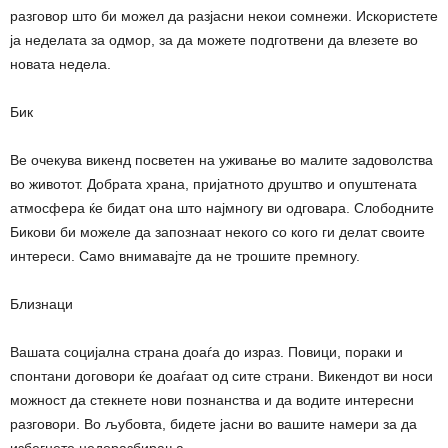
разговор што би можел да разјасни некои сомнежи. Искористете
ја неделата за одмор, за да можете подготвени да влезете во
новата недела.
Бик
Ве очекува викенд посветен на уживање во малите задоволства
во животот. Добрата храна, пријатното друштво и опуштената
атмосфера ќе бидат она што најмногу ви одговара. Слободните
Бикови би можеле да запознаат некого со кого ги делат своите
интереси. Само внимавајте да не трошите премногу.
Близнаци
Вашата социјална страна доаѓа до израз. Повици, пораки и
спонтани договори ќе доаѓаат од сите страни. Викендот ви носи
можност да стекнете нови познанства и да водите интересни
разговори. Во љубовта, бидете јасни во вашите намери за да
избегнете недоразбирања.