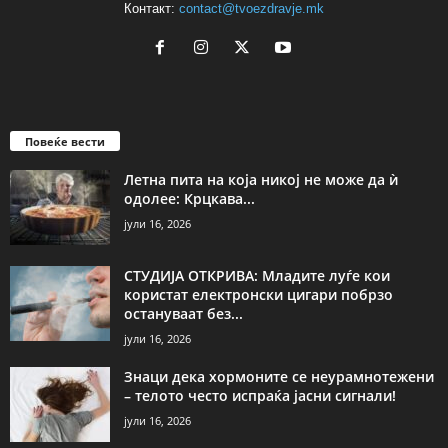
Контакт:
contact@tvoezdravje.mk
Повеќе вести
Летна пита на која никој не може да ѝ
одолее: Крцкава...
јули 16, 2026
СТУДИЈА ОТКРИВА: Младите луѓе кои
користат електронски цигари побрзо
остануваат без...
јули 16, 2026
Знаци дека хормоните се неурамнотежени
– телото често испраќа јасни сигнали!
јули 16, 2026