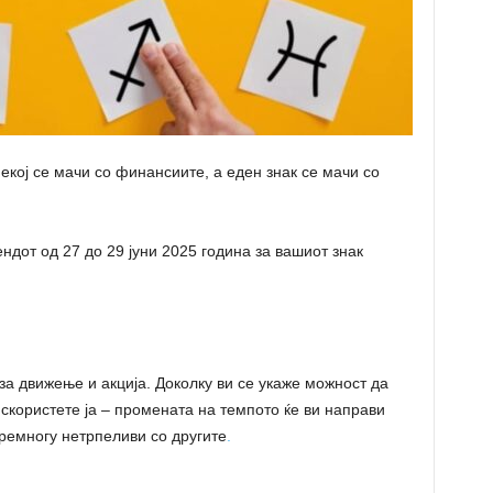
кој се мачи со финансиите, а еден знак се мачи со
ендот од 27 до 29 јуни 2025 година за вашиот знак
за движење и акција. Доколку ви се укаже можност да
искористете ја – промената на темпото ќе ви направи
ремногу нетрпеливи со другите
.