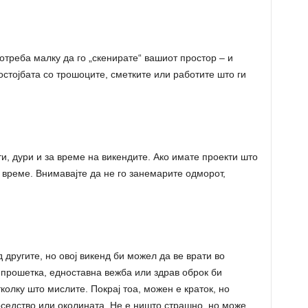
отреба малку да го „скенирате“ вашиот простор – и
остојбата со трошоците, сметките или работите што ги
и, дури и за време на викендите. Ако имате проекти што
о време. Внимавајте да не го занемарите одморот,
другите, но овој викенд би можел да ве врати во
 прошетка, едноставна вежба или здрав оброк би
олку што мислите. Покрај тоа, можен е краток, но
соседство или околината. Не е ништо страшно, но може