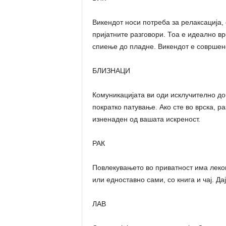
Викендот носи потреба за релаксација,
пријатните разговори. Тоа е идеално 
спиење до пладне. Викендот е совршен
БЛИЗНАЦИ
Комуникацијата ви оди исклучително до
пократко патување. Ако сте во врска, р
изненаден од вашата искреност.
РАК
Повлекувањето во приватност има леков
или едноставно сами, со книга и чај. Да
ЛАВ