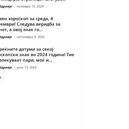
Здравје
-
ноември 15, 2024
ен хороскоп за среда, 4
тември! Следува веридба за
от, а овој знак го...
Здравје
-
септември 4, 2024
реќните датуми за секој
скопски знак во 2024 година! Тие
лекуваат пари, моќ и...
Здравје
-
јуни 13, 2024