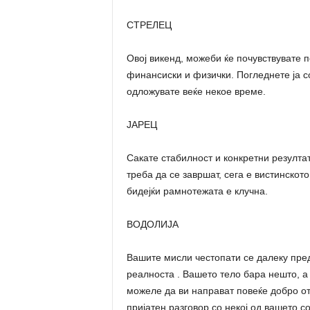
СТРЕЛЕЦ
Овој викенд, можеби ќе почувствувате п
финансиски и физички. Погледнете ја с
одложувате веќе некое време.
ЈАРЕЦ
Сакате стабилност и конкретни резултат
треба да се завршат, сега е вистинскот
бидејќи рамнотежата е клучна.
ВОДОЛИЈА
Вашите мисли честопати се далеку пред 
реалноста . Вашето тело бара нешто, а
можеле да ви направат повеќе добро отк
пријатен разговор со некој од вашето 