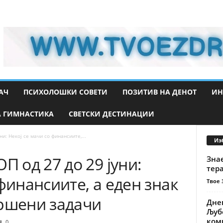
АЧ
ПСИХОЛОШКИ СОВЕТИ
ПОЗИТИВ НА ДЕНОТ
ИН
 ГИМНАСТИКА
СВЕТСКИ ДЕСТИНАЦИИ
: Некој се мачи со финансиите,...
Из
 од 27 до 29 јуни:
Знае
тера
финансиите, а еден знак
Твое 
вршени задачи
Днев
Љуб
комп
0