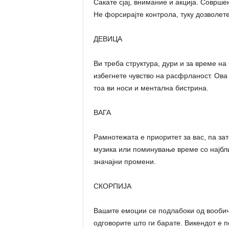
Сакате сјај, внимание и акција. Соврш
Не форсирајте контрола, туку дозволете
ДЕВИЦА
Ви треба структура, дури и за време на
избегнете чувство на расфрланост. Ова
тоа ви носи и ментална бистрина.
ВАГА
Рамнотежата е приоритет за вас, па зат
музика или поминување време со најбл
значајни промени.
СКОРПИЈА
Вашите емоции се подлабоки од вообич
одговорите што ги барате. Викендот е п