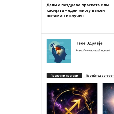
Дали е поздрава праската или
касијата – еден многу важен
витамин е клучен
Твое Здравје
https://www.tvoezdravje.mk
Поврзани постови
Повеќе од авторот