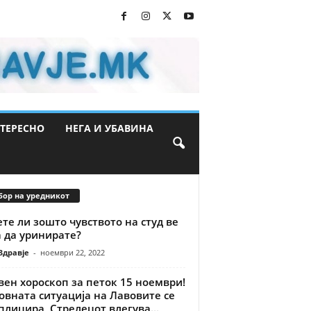
ТЕРЕСНО
НЕГА И УБАВИНА
бор на уредникот
те ли зошто чувството на студ ве
 да уринирате?
Здравје
-
ноември 22, 2022
ен хороскоп за петок 15 ноември!
овната ситуација на Лавовите се
лицира, Стрелецот влегува...