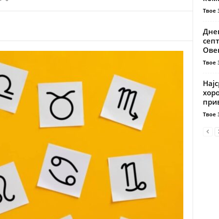
Твое 
Днев
сеп
Овен
Твое 
Најс
хоро
прив
Твое 