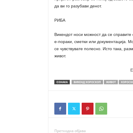
да ви го разубави денот.
РИБА
Викендот носи можност да се справите 
е-пораки, сметки или документација. Мо
се чувствувате полесно. Исто така, раз
живот.
E
ОЗНАКА
ВИКЕНД ХОРОСКОП
ЖИВОТ
ХОРОСК
Претходна објава