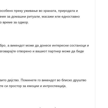
 особено преку уживање во храната, природата и
време за домашни ритуали, масажи или едноставно
о време за одмор.
бро, а викендот може да донесе интересни состаноци и
азговарајте отворено и вашиот партнер може да биде
ито дејство. Поминете го викендот во блиско друштво
јте си простор за емоции и интроспекција.