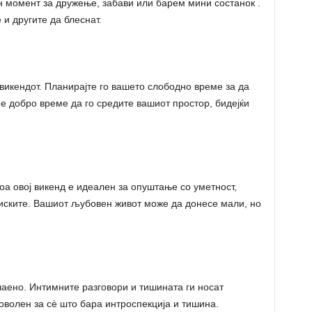
ен момент за дружење, забави или барем мини состанок .
 и другите да блеснат.
 викендот. Планирајте го вашето слободно време за да
 е добро време да го средите вашиот простор, бидејќи
оа овој викенд е идеален за опуштање со уметност,
иските. Вашиот љубовен живот може да донесе мали, но
аено. Интимните разговори и тишината ги носат
оволен за сè што бара интроспекција и тишина.