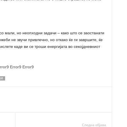
со мали, но неопходни задачи – како што се заостанати
жеби не звучи привлечно, но откако ќе ги завршите, ќе
мислете каде ви се троши енергијата во секојдневниот
rror9
Error9
Error9
ОП
Следна објава