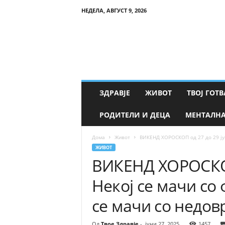
НЕДЕЛА, АВГУСТ 9, 2026
Т
в
о
е
З
д
р
ЗДРАВЈЕ
ЖИВОТ
ТВОЈ ГОТВ
а
в
РОДИТЕЛИ И ДЕЦА
МЕНТАЛНА
ј
е
Дома
Живот
ВИКЕНД ХОРОСКОП од 27 до 29 јуни
ЖИВОТ
ВИКЕНД ХОРОСКОП
Некој се мачи со 
се мачи со недо
Од
Твое Здравје
-
јуни 27, 2025
1457