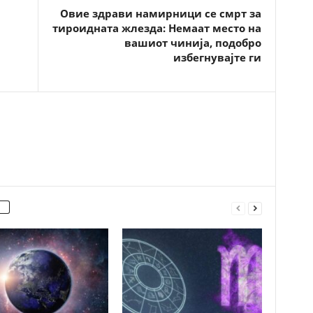
Овие здрави намирници се смрт за
тироидната жлезда: Немаат место на
вашиот чинија, подобро
избегнувајте ги