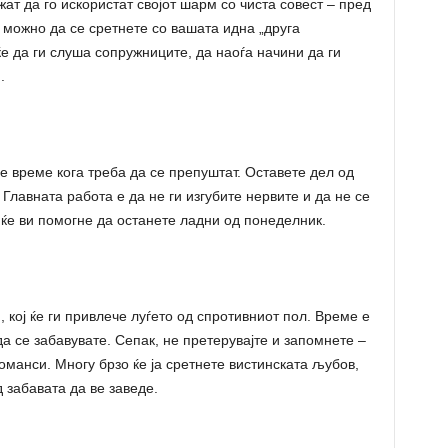
ат да го искористат својот шарм со чиста совест – пред
 можно да се сретнете со вашата идна „друга
е да ги слуша сопружниците, да наоѓа начини да ги
.
е време кога треба да се препуштат. Оставете дел од
 Главната работа е да не ги изгубите нервите и да не се
д ќе ви помогне да останете ладни од понеделник.
 кој ќе ги привлече луѓето од спротивниот пол. Време е
а се забавувате. Сепак, не претерувајте и запомнете –
манси. Многу брзо ќе ја сретнете вистинската љубов,
 забавата да ве заведе.