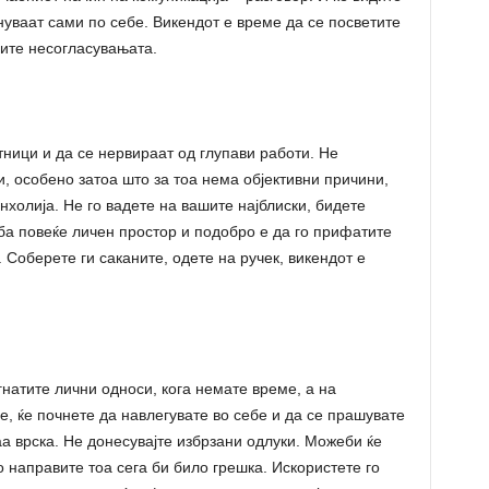
уваат сами по себе. Викендот е време да се посветите
шите несогласувањата.
тници и да се нервираат од глупави работи. Не
, особено затоа што за тоа нема објективни причини,
холија. Не го вадете на вашите најблиски, бидете
ба повеќе личен простор и подобро е да го прифатите
. Соберете ги саканите, одете на ручек, викендот е
натите лични односи, кога немате време, а на
, ќе почнете да навлегувате во себе и да се прашувате
аа врска. Не донесувајте избрзани одлуки. Можеби ќе
о направите тоа сега би било грешка. Искористете го