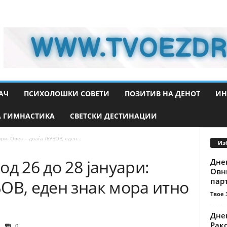
АЧ
ПСИХОЛОШКИ СОВЕТИ
ПОЗИТИВ НА ДЕНОТ
ИН
 ГИМНАСТИКА
СВЕТСКИ ДЕСТИНАЦИИ
ари: Овен – доаѓа ЉУБОВ, еден...
Из
д 26 до 28 јануари:
Днев
Овни
парт
ОВ, еден знак мора итно
Твое 
Днев
Рак
0