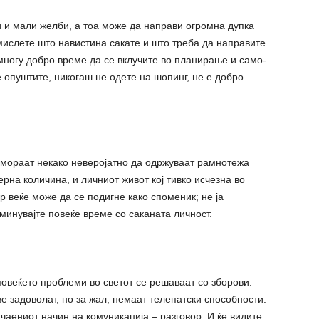
и и мали желби, а тоа може да направи огромна дупка
змислете што навистина сакате и што треба да направите
 многу добро време да се вклучите во планирање и само-
се опуштите, никогаш не одете на шопинг, не е добро
: мораат некако неверојатно да одржуваат рамнотежа
ерна количина, и личниот живот кој тивко исчезна во
 веќе може да се подигне како споменик; не ја
минувајте повеќе време со саканата личност.
повеќето проблеми во светот се решаваат со зборови.
е задоволат, но за жал, немаат телепатски способности.
чаениот начин на комуникација – разговор. И ќе видите