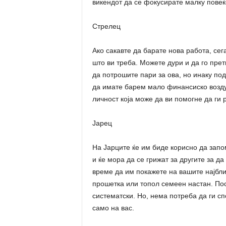
викендот да се фокусирате малку повеќе
Стрелец
Ако сакавте да барате нова работа, сег
што ви треба. Можете дури и да го пре
да потрошите пари за ова, но инаку под
да имате барем мало финансиско возду
личност која може да ви помогне да ги
Јарец
На Јарците ќе им биде корисно да запо
и ќе мора да се грижат за другите за д
време да им покажете на вашите најблис
прошетка или топол семеен настан. Пос
систематски. Но, нема потреба да ги с
само на вас.