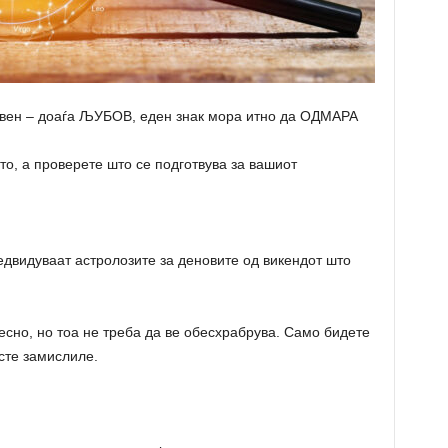
 Овен – доаѓа ЉУБОВ, еден знак мора итно да ОДМAРА
то, а проверете што се подготвува за вашиот
едвидуваат астролозите за деновите од викендот што
есно, но тоа не треба да ве обесхрабрува. Само бидете
сте замислиле.