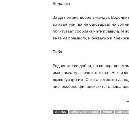
Водолија
За да помине добро викендот, Водолиит
во авантури, да не одговараат на сомн
почитуваат сообраќајните правила. И во 
ве чини премногу, и буквално и пренос
Риба
Роднините се добри, но во одреден мом
има помалку во вашиот живот. Некои ќе 
дозволувајте им. Секогаш можете да да
нив, особено финансиските, е лоша иде
E
ОЗНАКА
ВИКЕНД ХОРОСКОП
ЖИВОТ
ХОРОСК