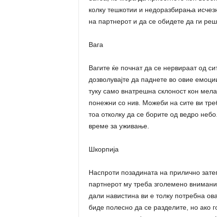
колку тешкотии и недоразбирања исчезн
на партнерот и да се обидете да ги ре
Вага
Вагите ќе почнат да се нервираат од си
дозволувајте да паднете во овие емоции
туку само внатрешна склоност кон мелан
понежни со нив. Можеби на сите ви тре
тоа отколку да се борите од ведро небо
време за уживање.
Шкорпија
Наспроти позадината на прилично затег
партнерот му треба зголемено внимание
дали навистина ви е толку потребна ов
биде полесно да се разделите, но ако г