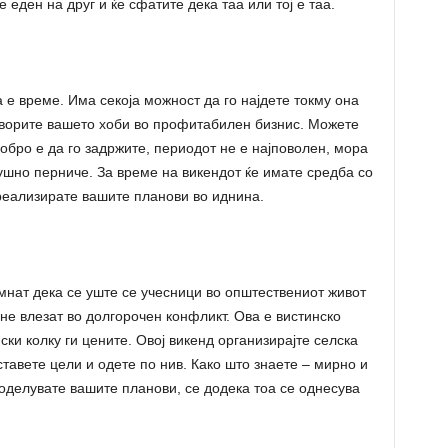
 еден на друг и ќе сфатите дека таа или тој е таа.
а е време. Има секоја можност да го најдете токму она
творите вашето хоби во профитабилен бизнис. Можете
обро е да го задржите, периодот не е најповолен, мора
шно перниче. За време на викендот ќе имате средба со
 реализирате вашите планови во иднина.
мнат дека се уште се учесници во општествениот живот
а не влезат во долгорочен конфликт. Ова е вистинско
ки колку ги цените. Овој викенд организирајте селска
тавете цели и одете по нив. Како што знаете – мирно и
поделувате вашите планови, се додека тоа се однесува