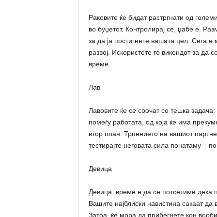
Раковите ќе бидат растргнати од голем
во буџетот. Контролирај се, џабе е. Ра
за да ја постигнете вашата цел. Сега е
развој. Искористете го викендот за да 
време.
Лав
Лавовите ќе се соочат со тешка задача
помеѓу работата, од која ќе има прекум
втор план. Трпението на вашиот партнер
тестирајте неговата сила понатаму – по
Девица
Девица, време е да се потсетиме дека 
Вашите најблиски навистина сакаат да в
Затоа, ќе мора да прибегнете кон вооби