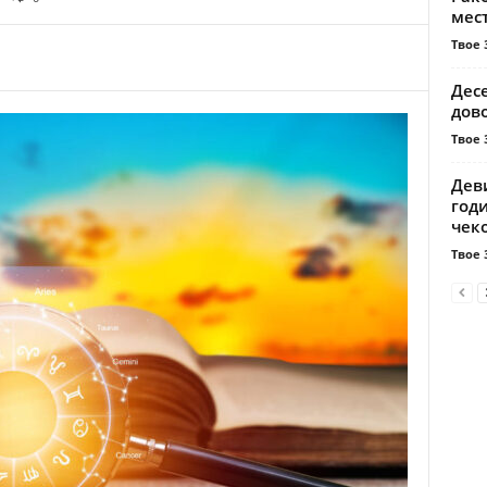
мест
Твое 
Дес
дов
Твое 
Дев
годи
чеко
Твое 