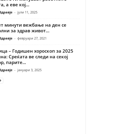
а, а еве кој...
Здравје
-
јули 11, 2025
ет минути вежбање на ден се
олни за здрав живот…
Здравје
-
февруари 27, 2021
ица – Годишен хороскоп за 2025
на: Среќата ве следи на секој
р, парите...
Здравје
-
јануари 3, 2025