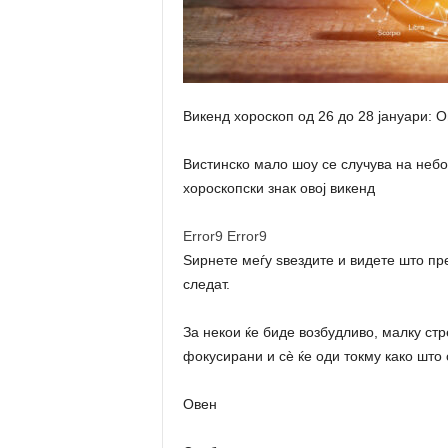
Викенд хороскоп од 26 до 28 јануари:
Вистинско мало шоу се случува на небо
хороскопски знак овој викенд
Error9
Error9
Ѕирнете меѓу ѕвездите и видете што пр
следат.
За некои ќе биде возбудливо, малку стр
фокусирани и сè ќе оди токму како што 
Овен