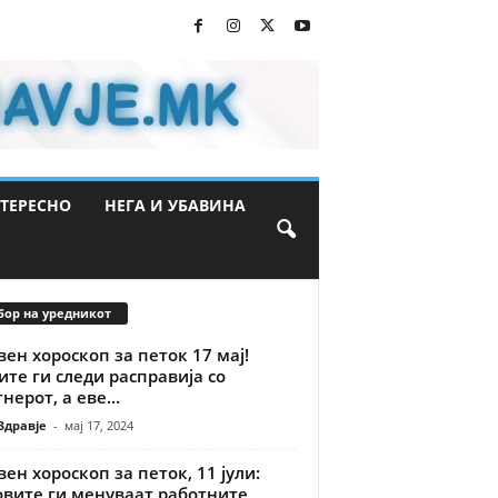
ТЕРЕСНО
НЕГА И УБАВИНА
бор на уредникот
ен хороскоп за петок 17 мај!
те ги следи расправија со
нерот, а еве...
Здравје
-
мај 17, 2024
ен хороскоп за петок, 11 јули:
овите ги менуваат работните