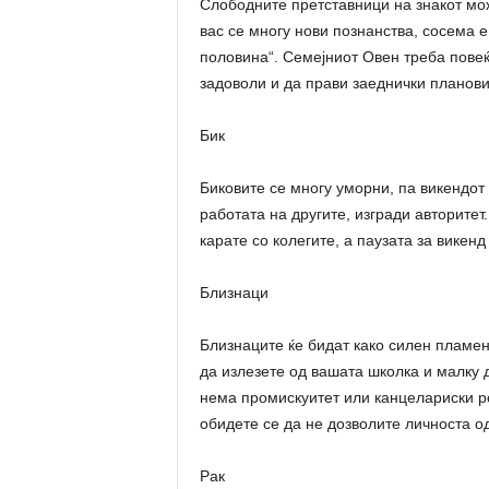
Слободните претставници на знакот мож
вас се многу нови познанства, сосема е
половина“. Семејниот Овен треба повеќ
задоволи и да прави заеднички планови
Бик
Биковите се многу уморни, па викендот 
работата на другите, изгради авторитет.
карате со колегите, а паузата за викен
Близнаци
Близнаците ќе бидат како силен пламен,
да излезете од вашата школка и малку д
нема промискуитет или канцелариски ро
обидете се да не дозволите личноста од
Рак