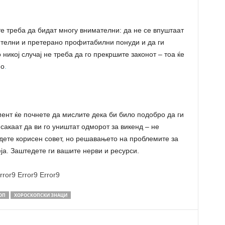
е треба да бидат многу внимателни: да не се впуштаат
ителни и претерано профитабилни понуди и да ги
никој случај не треба да го прекршите законот – тоа ќе
но
.
ент ќе почнете да мислите дека би било подобро да ги
сакаат да ви го уништат одморот за викенд – не
дете корисен совет, но решавањето на проблемите за
ја. Заштедете ги вашите нерви и ресурси.
rror9
Error9
Error9
ОП
ХОРОСКОПСКИ ЗНАЦИ