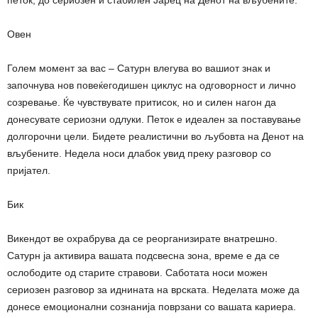
Овен
Голем момент за вас – Сатурн влегува во вашиот знак и
започнува нов повеќегодишен циклус на одговорност и лично
созревање. Ќе чувствувате притисок, но и силен нагон да
донесувате сериозни одлуки. Петок е идеален за поставување
долгорочни цели. Бидете реалистични во љубовта на Денот на
вљубените. Недела носи длабок увид преку разговор со
пријател.
Бик
Викендот ве охрабрува да се реорганизирате внатрешно.
Сатурн ја активира вашата подсвесна зона, време е да се
ослободите од старите стравови. Саботата носи можен
сериозен разговор за иднината на врската. Неделата може да
донесе емоционални сознанија поврзани со вашата кариера.