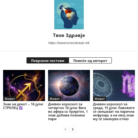
Твое Здравје
https://www.tvoezdravje.mk
Поврзани постови
Повеќе од авторот
Живот
Живот
Живот
Знак на денот – 16 јули:
Дневен хороскоп за
Дневен хороскоп за
СТРЕЛЕЦ
четврток 16 јули: Вага
среда, 15 јули: Лавовите
во афера со пријател, 1
се смешкаат на парична
знак добива планина
инфузија, а на овој знак
пари
му се заканува отказ