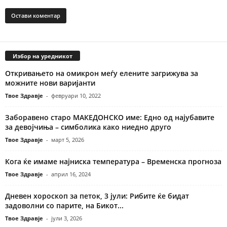
Избор на уредникот
Откривањето на омикрон меѓу елените загрижува за
можните нови варијанти
Твое Здравје
-
февруари 10, 2022
Заборавено старо МАКЕДОНСКО име: Едно од најубавите
за девојчиња – симболика како ниедно друго
Твое Здравје
-
март 5, 2026
Кога ќе имаме најниска температура – Временска прогноза
Твое Здравје
-
април 16, 2024
Дневен хороскоп за петок, 3 јули: Рибите ќе бидат
задоволни со парите, на Бикот...
Твое Здравје
-
јули 3, 2026