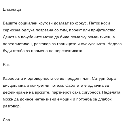
Близнаци
Вашите социјални кругови доаѓаат во фокус. Петок носи
сериозна одлука поврзана со тим, проект или пријателство.
Денот на вљубените може да биде помалку романтичен, а
пореалистичен, разговор за границите и очекувањата. Недела
буди желба за промена на перспективата.
Рак
Кариерата и одговорноста се во преден план. Сатурн бара
дисциплина и конкретни потези. Саботата е одлична за
дефинирање на врските, партнерот сака сигурност. Неделата
може да донесе интензивни емоции и потреба за длабок
разговор.
Лав