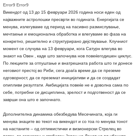
Error9
Error9
Викендот од 13 до 15 февруари 2026 година носи еден од
најважните астролошки пресврти во годината. Енергијата се
менува, излегуваме од период на пасивно размислување,
мечтаење и емоционална обработка и влегуваме во фаза на
конкретно, решително и структурирано дејствување. Клучниот
момент се случува на 13 февруари, кога Сатурн влегува во
знакот на Овен , каде што започнува нов повеќегодишен циклус.
По лекциите за отпуштање и внатрешната работа што ги донесе
неговиот престој во Риби, сега доаѓа време да се преземе
одговорност, да се преземат иницијативи и да се создадат
опипливи резултати. Амбицијата повеќе не е доволна сама по
себе, потребни се дисциплина, зрелост и подготвеност да се
заврши она што е започнато.
Дополнителна динамика обезбедува Месечината, која ги
менува знаците во текот на викендот и со тоа го менува тонот
на настаните – од оптимистички и визионерски Стрелец во
петок, до сериозен и стабилен Јарец на Денот на вљубените.