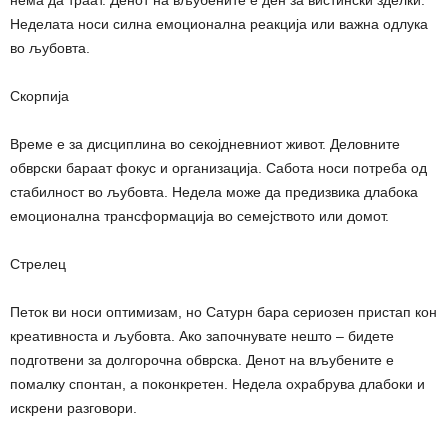
Неделата носи силна емоционална реакција или важна одлука
во љубовта.
Скорпија
Време е за дисциплина во секојдневниот живот. Деловните
обврски бараат фокус и организација. Сабота носи потреба од
стабилност во љубовта. Недела може да предизвика длабока
емоционална трансформација во семејството или домот.
Стрелец
Петок ви носи оптимизам, но Сатурн бара сериозен пристап кон
креативноста и љубовта. Ако започнувате нешто – бидете
подготвени за долгорочна обврска. Денот на вљубените е
помалку спонтан, а поконкретен. Недела охрабрува длабоки и
искрени разговори.