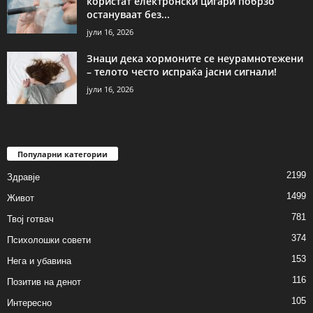
користат електронски цигари побрзо
остануваат без...
јули 16, 2026
Знаци дека хормоните се неурамнотежени
– телото често испраќа јасни сигнали!
јули 16, 2026
Популарни категории
2199
Здравје
1499
Живот
781
Твој готвач
374
Психолошки совети
153
Нега и убавина
116
Позитив на денот
105
Интересно