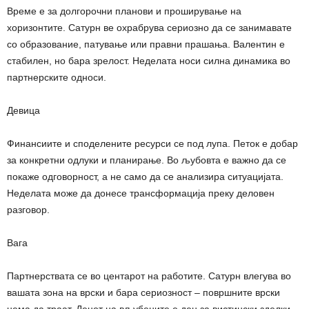
Време е за долгорочни планови и проширување на
хоризонтите. Сатурн ве охрабрува сериозно да се занимавате
со образование, патување или правни прашања. Валентин е
стабилен, но бара зрелост. Неделата носи силна динамика во
партнерските односи.
Девица
Финансиите и споделените ресурси се под лупа. Петок е добар
за конкретни одлуки и планирање. Во љубовта е важно да се
покаже одговорност, а не само да се анализира ситуацијата.
Неделата може да донесе трансформација преку деловен
разговор.
Вага
Партнерствата се во центарот на работите. Сатурн влегува во
вашата зона на врски и бара сериозност – површните врски
нема да траат. Денот на вљубените е ден за вистински зделки.