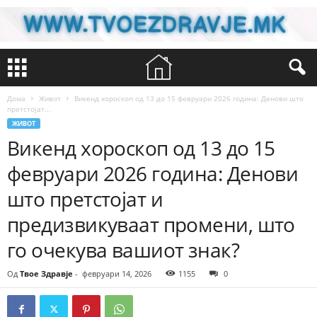
Дома
Живот
Викенд хороскоп од 13 до 15 февруари 2026 година: Денови што
претстојат...
ЖИВОТ
Викенд хороскоп од 13 до 15
февруари 2026 година: Денови
што претстојат и
предизвикуваат промени, што
го очекува вашиот знак?
Од
Твое Здравје
-
февруари 14, 2026
1155
0