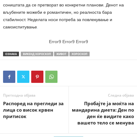
соништата да се претворат во конкретни планови. Денот на
вљубените можеби е романтичен, но реалноста бара
стабилност. Неделата носи потреба за повлекување и
самоиспитување
.
Error9
Error9
Error9
ОЗНАКА
ВИКЕНД ХОРОСКОП
ЖИВОТ
ХОРОСКОП
Претходна објава
Следна објава
Распоред на прегледи за
Пробајте ја моќта на
лица со висок крвен
мандарина диета: Ден по
притисок
ден ќе видите како
вашето тело се менува