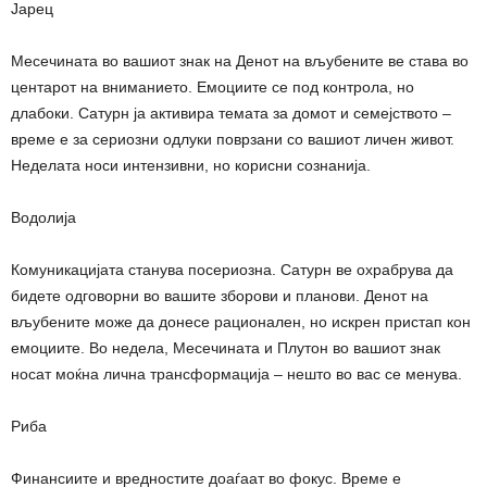
Јарец
Месечината во вашиот знак на Денот на вљубените ве става во
центарот на вниманието. Емоциите се под контрола, но
длабоки. Сатурн ја активира темата за домот и семејството –
време е за сериозни одлуки поврзани со вашиот личен живот.
Неделата носи интензивни, но корисни сознанија.
Водолија
Комуникацијата станува посериозна. Сатурн ве охрабрува да
бидете одговорни во вашите зборови и планови. Денот на
вљубените може да донесе рационален, но искрен пристап кон
емоциите. Во недела, Месечината и Плутон во вашиот знак
носат моќна лична трансформација – нешто во вас се менува.
Риба
Финансиите и вредностите доаѓаат во фокус. Време е