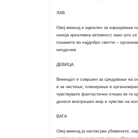
ЛАВ
Овој викенд е идеален за изразување н
некоја креативна активност, како што с
покажете во најдобро светло – организи
неодолив.
ДЕВИЦА
Викендот е совршен за средување на о
е за чистење, планирање и организирањ
чувствувате фантастично откако ќе ги 
донесе внатрешен мир и чувство на кон
ВАГА
Овој викенд ја нагласува убавината, ха