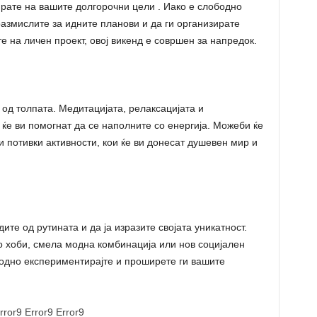
рате на вашите долгорочни цели . Иако е слободно
размислите за идните планови и да ги организирате
е на личен проект, овој викенд е совршен за напредок.
од толпата. Медитацијата, релаксацијата и
 ќе ви помогнат да се наполните со енергија. Можеби ќе
и потивки активности, кои ќе ви донесат душевен мир и
ите од рутината и да ја изразите својата уникатност.
о хоби, смела модна комбинација или нов социјален
ободно експериментирајте и проширете ги вашите
rror9
Error9
Error9