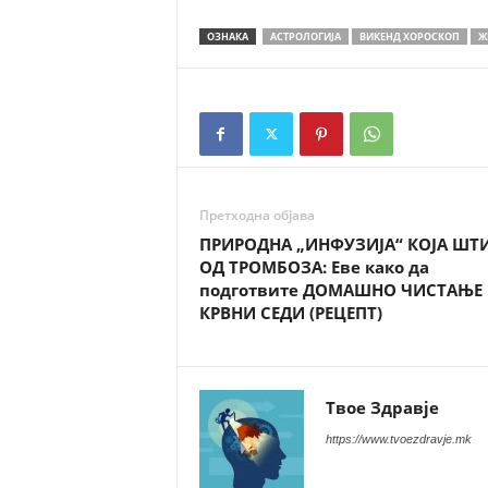
ОЗНАКА
АСТРОЛОГИЈА
ВИКЕНД ХОРОСКОП
Ж
Претходна објава
ПРИРОДНА „ИНФУЗИЈА“ КОЈА ШТ
ОД ТРОМБОЗА: Еве како да
подготвите ДОМАШНО ЧИСТАЊЕ 
КРВНИ СЕДИ (РЕЦЕПТ)
Твое Здравје
https://www.tvoezdravje.mk