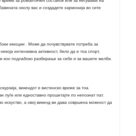
о време за романтичен состанок или за негување на
убавината околу вас и создадете хармонија во сите
абоки емоции . Може да почувствувате потреба за
некоја интензивна активност, било да е тоа спорт,
ди кон подлабоко разбирање за себе и за вашите желби.
курзија, викендот е вистинско време за тоа.
ви луѓе или едноставно прошетајте по непознат пат.
о искуство, а овој викенд ви дава совршена можност да