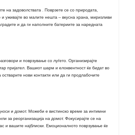
те на задоволствата . Поврзете се со природата,
и уживајте во малите нешта – вкусна храна, миризливи
аградите и да ги наполните батериите за наредната
азговори и поврзување со луѓето. Организирајте
тар пријател. Вашиот шарм и елоквентност ќе бидат во
да остварите нови контакти или да ги продлабочите
дноси и домот. Можеби е вистинско време за интимни
или за реорганизација на домот. Фокусирајте се на
ас и вашите најблиски. Емоционалното поврзување ќе