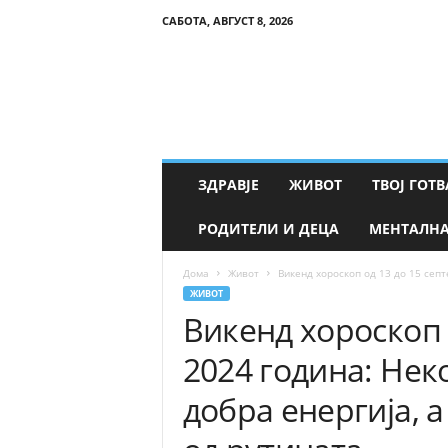
САБОТА, АВГУСТ 8, 2026
Т
в
о
е
З
д
р
ЗДРАВЈЕ
ЖИВОТ
ТВОЈ ГОТВ
а
в
РОДИТЕЛИ И ДЕЦА
МЕНТАЛНА
ј
е
Дома
Живот
Викенд хороскоп од 13 до 15 септ
ЖИВОТ
Викенд хороскоп 
2024 година: Нек
добра енергија, 