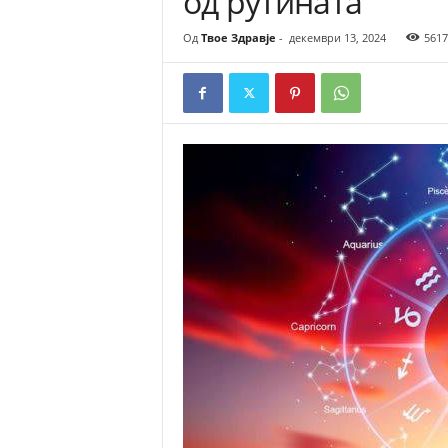
од рутината
Од
Твое Здравје
-
декември 13, 2024
5617