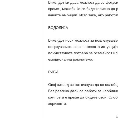
Викендот ви дава можност да се фокуси
време , можеби ќе ви биде корисно да 
вашите амбиции. Исто така, ако работит
ВОДОЛИЈА
Викендот носи можност за повлекување 
поврзувањето со сопствената интуиција
почувствувате потреба за осаменост ил
емоционална рамнотежа.
РИБИ
Овој викенд ве поттикнува да се ослобод
Без разлика дали се работи за необичн
круг, сега е време да бидете свои. Сл
хоризонти.
E