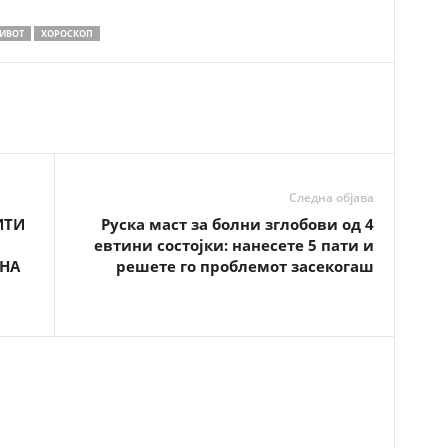
ИВОТ
ХОРОСКОП
Следна објава
ИТИ
Руска маст за болни зглобови од 4
евтини состојки: нанесете 5 пати и
НА
решете го проблемот засекогаш