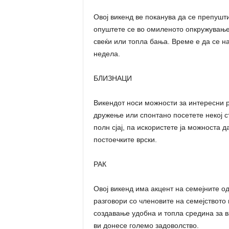
Овој викенд ве поканува да се препушти
опуштете се во омиленото опкружување 
свеќи или топла бања. Време е да се н
недела.
БЛИЗНАЦИ
Викендот носи можности за интересни р
дружење или спонтано посетете некој с
полн сјај, па искористете ја можноста 
постоечките врски.
РАК
Овој викенд има акцент на семејните о
разговори со членовите на семејството 
создавање удобна и топла средина за в
ви донесе големо задоволство.