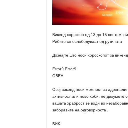
Викенд хороскоп од 13 до 15 септември
Рибите се ослободуваат од рутината
Дознајте што носи хороскопот за викенд
Error9
Error9
ОВЕН
Овој викенд носи можност за адреналин
активност или ново хоби, не двоумете с
вашата храброст ве води во незаборав
заборавите на одговорноста .
БИК