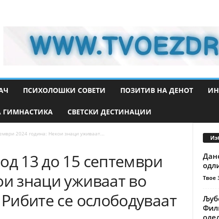
АЧ
ПСИХОЛОШКИ СОВЕТИ
ПОЗИТИВ НА ДЕНОТ
ИН
 ГИМНАСТИКА
СВЕТСКИ ДЕСТИНАЦИИ
ември 2024 година: Некои знаци уживаат...
Из
од 13 до 15 септември
Данс
одл
ои знаци уживаат во
Твое 
а Рибите се ослободуваат
Љубо
Филм
оде