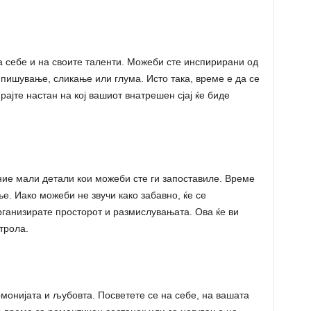
а себе и на своите таленти. Можеби сте инспирирани од
е пишување, сликање или глума. Исто така, време е да се
рајте настан на кој вашиот внатрешен сјај ќе биде
ние мали детали кои можеби сте ги запоставиле. Време
е. Иако можеби не звучи како забавно, ќе се
организирате просторот и размислувањата. Ова ќе ви
трола.
рмонијата и љубовта. Посветете се на себе, на вашата