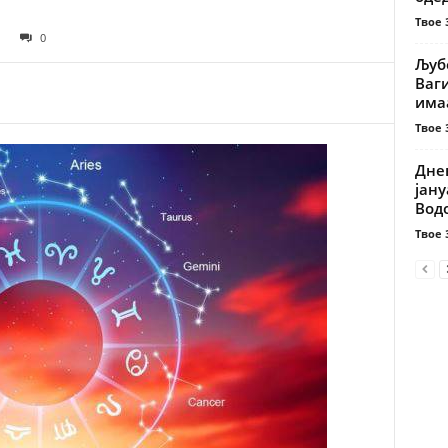
Твое 
0
Љуб
Ваги
имаа
Твое 
Днев
јану
Вод
Твое 