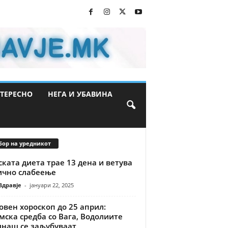
ТЕРЕСНО
НЕГА И УБАВИНА
бор на уредникот
ката диета трае 13 дена и ветува
ично слабеење
Здравје
-
јануари 22, 2025
вен хороскоп до 25 април:
ска средба со Вага, Водолиите
днаш се заљубуваат