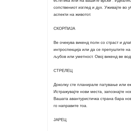
естетика или на вашите врски . Идеалн
сопствениот изглед и дух. Уживајте во 
аспекти на животот.
СКОРПИЈА
Ве очекува викенд полн со страст и дл
интроспекција или да се препуштите на 
љубов или уметност. Овој викенд ве во
СТРЕЛЕЦ
Доколку сте планирале патување или екс
Истражувајте нови места, запознајте но
Вашата авантуристичка страна бара нов
го направите тоа.
ЈАРЕЦ