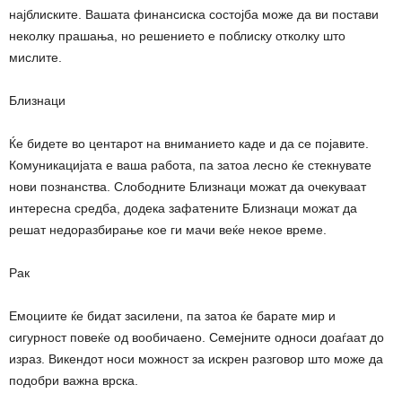
најблиските. Вашата финансиска состојба може да ви постави
неколку прашања, но решението е поблиску отколку што
мислите.
Близнаци
Ќе бидете во центарот на вниманието каде и да се појавите.
Комуникацијата е ваша работа, па затоа лесно ќе стекнувате
нови познанства. Слободните Близнаци можат да очекуваат
интересна средба, додека зафатените Близнаци можат да
решат недоразбирање кое ги мачи веќе некое време.
Рак
Емоциите ќе бидат засилени, па затоа ќе барате мир и
сигурност повеќе од вообичаено. Семејните односи доаѓаат до
израз. Викендот носи можност за искрен разговор што може да
подобри важна врска.