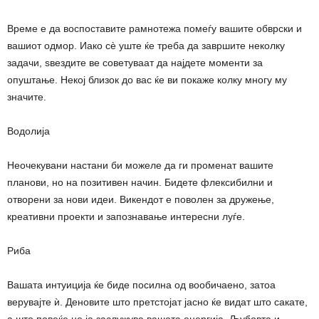
Време е да воспоставите рамнотежа помеѓу вашите обврски и
вашиот одмор. Иако сè уште ќе треба да завршите неколку
задачи, ѕвездите ве советуваат да најдете моменти за
опуштање. Некој близок до вас ќе ви покаже колку многу му
значите.
Водолија
Неочекувани настани би можеле да ги променат вашите
планови, но на позитивен начин. Бидете флексибилни и
отворени за нови идеи. Викендот е поволен за дружење,
креативни проекти и запознавање интересни луѓе.
Риба
Вашата интуиција ќе биде посилна од вообичаено, затоа
верувајте ѝ. Деновите што претстојат јасно ќе видат што сакате,