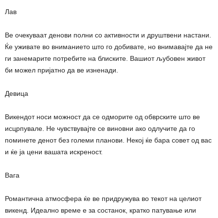
Лав
Ве очекуваат денови полни со активности и друштвени настани.
Ќе уживате во вниманието што го добивате, но внимавајте да не
ги занемарите потребите на блиските. Вашиот љубовен живот
би можел пријатно да ве изненади.
Девица
Викендот носи можност да се одморите од обврските што ве
исцрпувале. Не чувствувајте се виновни ако одлучите да го
поминете денот без големи планови. Некој ќе бара совет од вас
и ќе ја цени вашата искреност.
Вага
Романтична атмосфера ќе ве придружува во текот на целиот
викенд. Идеално време е за состанок, кратко патување или