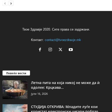
Твое Здравје 2020. Сите права се задржани.
Контакт:
contact@tvoezdravje.mk
Повеќе вести
Летна пита на која никој не може да ѝ
одолее: Крцкава...
јули 16, 2026
СТУДИЈА ОТКРИВА: Младите луѓе кои
користат електронски цигари побрзо