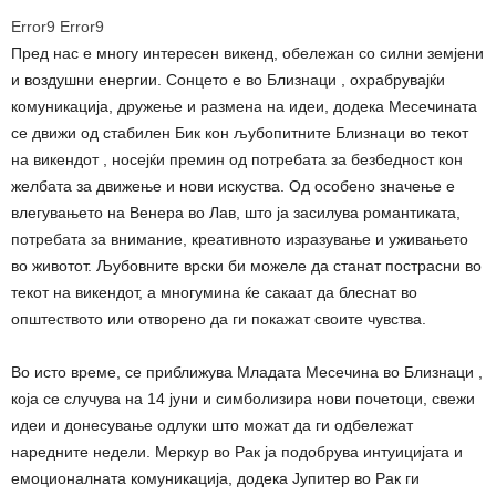
Error9
Error9
Пред нас е многу интересен викенд, обележан со силни земјени
и воздушни енергии. Сонцето е во Близнаци , охрабрувајќи
комуникација, дружење и размена на идеи, додека Месечината
се движи од стабилен Бик кон љубопитните Близнаци во текот
на викендот , носејќи премин од потребата за безбедност кон
желбата за движење и нови искуства. Од особено значење е
влегувањето на Венера во Лав, што ја засилува романтиката,
потребата за внимание, креативното изразување и уживањето
во животот. Љубовните врски би можеле да станат пострасни во
текот на викендот, а многумина ќе сакаат да блеснат во
општеството или отворено да ги покажат своите чувства.
Во исто време, се приближува Младата Месечина во Близнаци ,
која се случува на 14 јуни и симболизира нови почетоци, свежи
идеи и донесување одлуки што можат да ги одбележат
наредните недели. Меркур во Рак ја подобрува интуицијата и
емоционалната комуникација, додека Јупитер во Рак ги