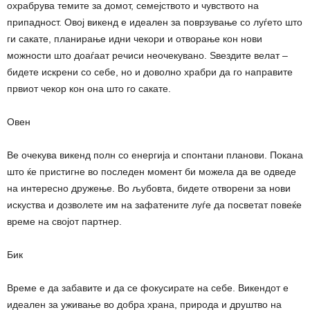
охрабрува темите за домот, семејството и чувството на
припадност. Овој викенд е идеален за поврзување со луѓето што
ги сакате, планирање идни чекори и отворање кон нови
можности што доаѓаат речиси неочекувано. Ѕвездите велат –
бидете искрени со себе, но и доволно храбри да го направите
првиот чекор кон она што го сакате.
Овен
Ве очекува викенд полн со енергија и спонтани планови. Покана
што ќе пристигне во последен момент би можела да ве одведе
на интересно дружење. Во љубовта, бидете отворени за нови
искуства и дозволете им на зафатените луѓе да посветат повеќе
време на својот партнер.
Бик
Време е да забавите и да се фокусирате на себе. Викендот е
идеален за уживање во добра храна, природа и друштво на