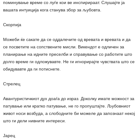
поминување време со луѓе кои ве инспирираат. Слушајте ја
вашата интуиција кога станува збор за љубовта.
Скорпија
Можеби ќе сакате да се оддалечите од вревата и вревата и да
се посветите на сопствените мисли. Викендот е одличен за
планирање на идните преселби и справување со работите што
долго време ги одложувавте. Не ги игнорирајте чувствата што се
обидувавте да ги потиснете.
Стрелец
Авантуристичкиот дух доаѓа до израз. Доколку имате можност за
патување или кратко патување, не го пропуштајте. Љубовниот
живот носи возбуда, а слободните би можеле да запознаат некој
што ги дели нивните интереси.
Јарец