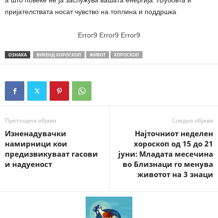
а што повеќе не ја заслужува вашата енергија. Љубовта и
пријателствата носат чувство на топлина и поддршка
.
Error9
Error9
Error9
ОЗНАКА
ВИКЕНД ХОРОСКОП
ЖИВОТ
ХОРОСКОП
Претходна објава
Следна објава
Изненадувачки
Најточниот неделен
намирници кои
хороскоп од 15 до 21
предизвикуваат гасови
јуни: Младата месечина
и надуеност
во Близнаци го менува
животот на 3 знаци