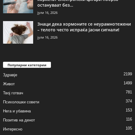
остануваат без...
јули 16, 2026
Знаци дека хормоните се неурамнотежени
– телото често испраќа јасни сигнали!
јули 16, 2026
Популарни категории
2199
Здравје
1499
Живот
781
Твој готвач
374
Психолошки совети
153
Нега и убавина
116
Позитив на денот
105
Интересно