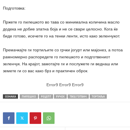
Подготовка:
Пржете го пилешкото во тава со минимална количина масло
додека не добие златна боја и не се свари целосно. Кога ќе
биде готово, исечете го на тенки ленти, исто како зеленчукот.
Премачкајте ги тортиљите со грчки јогурт или мајонез, а потоа
рамномерно распоредете го пилешкото и подготвениот
зеленчук. На крајот, замотајте ги и послужете ги веднаш или
земете ги со вас како брз и практичен оброк
.
Error9
Error9
Error9
ОЗНАКА
ПИЛЕШКО
РЕЦЕПТ
РУЧЕК
ТВОЈ ГОТВАЧ
ТОРТИЉА