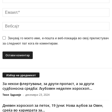
Зачувај го моето име, е-пошта и веб-локација во овој прелистувач
за следниот пат кога ќе коментирам.
Избор на уредникот
За некои флертување, за други пропаст, а за други
судбоносна средба: Љубовен неделен хороскоп...
Твое Здравје
-
декември 23, 2024
Дневен хороскоп за петок, 19 јуни: Нова љубов за Овен,
среќа во кариерата за...