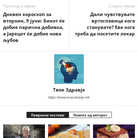
Претходна објава
Следна објава
Дневен хороскоп за
Дали чувствувате
вторник, 9 јуни: Бикот ќе
вртоглавица кога
добие парична добивка,
станувате? Еве кога
а Јарецот ќе добие нова
треба да посетите лекар
љубов
Твое Здравје
https://www.tvoezdravje.mk
Поврзани постови
Повеќе од авторот