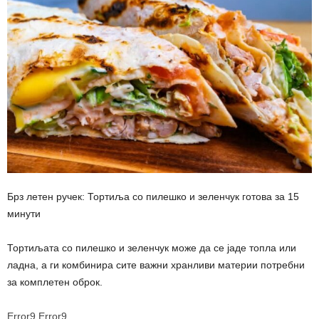
Брз летен ручек: Тортиља со пилешко и зеленчук готова за 15
минути
Тортиљата со пилешко и зеленчук може да се јаде топла или
ладна, а ги комбинира сите важни хранливи материи потребни
за комплетен оброк.
Error9
Error9