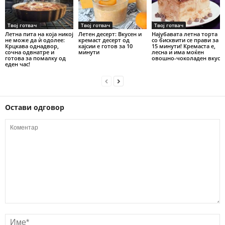
Твој готвач
Твој готвач
Твој готвач
Летна пита на која никој
Летен десерт: Вкусен и
Најубавата летна торта
не може да ѝ одолее:
кремаст десерт од
со бисквити се прави за
Крцкава однадвор,
кајсии е готов за 10
15 минути! Кремаста е,
сочна одвнатре и
минути
лесна и има моќен
готова за помалку од
овошно-чоколаден вкус
еден час!
Остави одговор