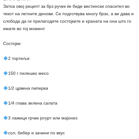
Затоа овој рецепт за брз ручек ќе биде вистински спасител во
текот на летните денови. Се подготвува многу брзо, а ви дава и
слобода да ги прилагодите состојките и храната на она што го
имате во тој момент.
Состојки:
2 тортиљи
150 г пилешко месо
1/2 црвена пиперка
1/4 глава зелена салата
3 лажици грчки јогурт или мајонез
сол, бибер и зачини по вкус