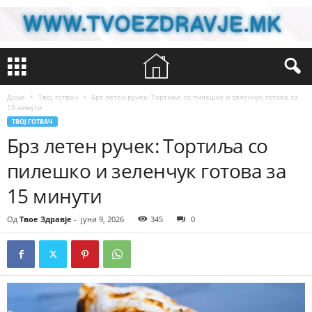
Дома
Твој готвач
Брз летен ручек: Тортиља со пилешко и зеленчук готова за
15 минути
ТВОЈ ГОТВАЧ
Брз летен ручек: Тортиља со
пилешко и зеленчук готова за
15 минути
Од
Твое Здравје
-
јуни 9, 2026
345
0