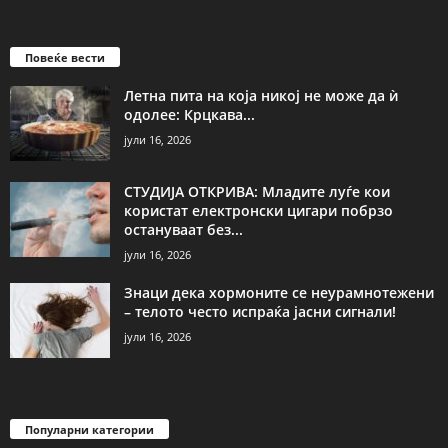
Повеќе вести
Летна пита на која никој не може да ѝ
одолее: Крцкава...
јули 16, 2026
СТУДИЈА ОТКРИВА: Младите луѓе кои
користат електронски цигари побрзо
остануваат без...
јули 16, 2026
Знаци дека хормоните се неурамнотежени
– телото често испраќа јасни сигнали!
јули 16, 2026
Популарни категории