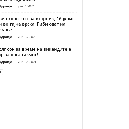
Здравје
-
јули 7, 2024
ен хороскоп за вторник, 16 јуни:
 во тајна врска, Риби одат на
ување
Здравје
-
јуни 16, 2026
лг сон за време на викендите е
р за организмот!
Здравје
-
јуни 12, 2021