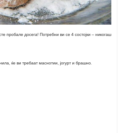
те пробале досега! Потребни ви се 4 состојки – никогаш
ила, ќе ви требаат маснотии, јогурт и брашно.