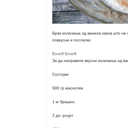
Брзи колачиња од ванила каков што не с
повкусни и послатки
Error9
Error9
За да направите вкусни колачиња од ван
Состојки:
500 гр маснотии
1 кг брашно
2 дл. јогурт