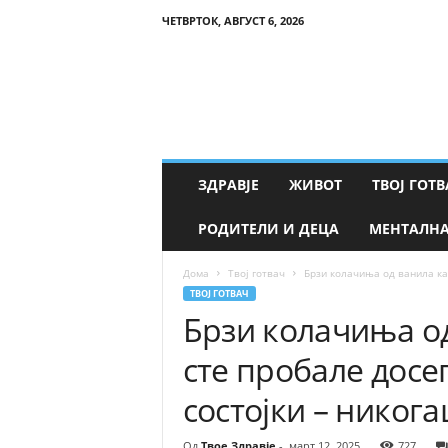
ЧЕТВРТОК, АВГУСТ 6, 2026
Т
в
о
е
З
д
р
ЗДРАВЈЕ
ЖИВОТ
ТВОЈ ГОТВ
а
в
РОДИТЕЛИ И ДЕЦА
МЕНТАЛНА
ј
е
Дома
Твој готвач
Брзи колачиња од ванила как
ТВОЈ ГОТВАЧ
Брзи колачиња од
сте пробале досег
состојки – никог
Од
Твое Здравје
-
март 12, 2025
727