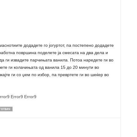
 маснотиите додадете го јогуртот, па постепено додадете
работна површина поделете ја смесата на два дела и
 да ги извадите парчињата ванила. Потоа наредете ги во
чете ги колачињата од ванила 15 до 20 минути во
ајте ги со џем по избор, па превртете ги во шеќер во
rror9
Error9
Error9
 ГОТВАЧ