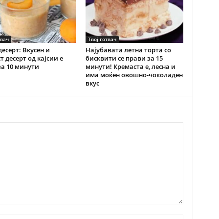
твач
Твој готвач
десерт: Вкусен и
Најубавата летна торта со
т десерт од кајсии е
бисквити се прави за 15
за 10 минути
минути! Кремаста е, лесна и
има моќен овошно-чоколаден
вкус