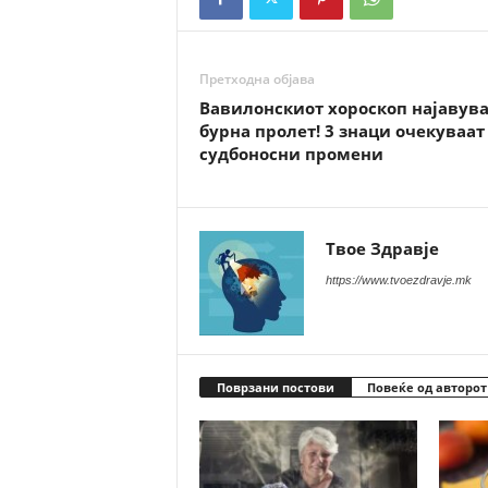
Претходна објава
Вавилонскиот хороскоп најавув
бурна пролет! 3 знаци очекуваат
судбоносни промени
Твое Здравје
https://www.tvoezdravje.mk
Поврзани постови
Повеќе од авторот