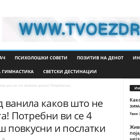
АЧ
ПСИХОЛОШКИ СОВЕТИ
ПОЗИТИВ НА ДЕНОТ
ИН
 ГИМНАСТИКА
СВЕТСКИ ДЕСТИНАЦИИ
ов што не сте пробале досега! Потребни ви...
Из
 ванила каков што не
Како
зим
а! Потребни ви се 4
Твое 
аш повкусни и послатки
Живе
поја
нејз
0