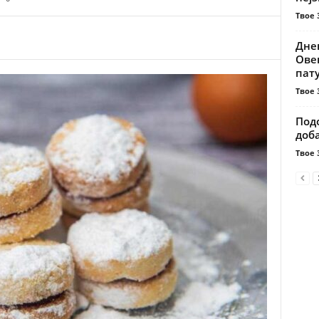
Твое 
Днев
Овен
пат
Твое 
Подо
доба
Твое 