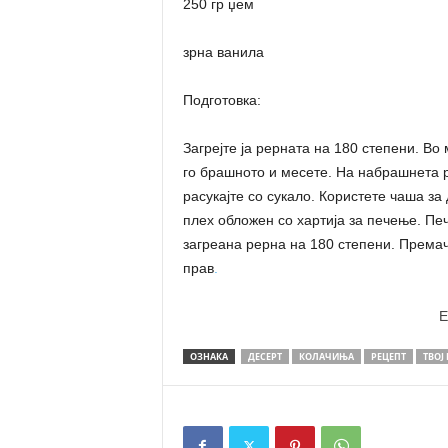
250 гр џем
зрна ванила
Подготовка:
Загрејте ја рерната на 180 степени. Во
го брашното и месете. На набрашнета 
расукајте со сукало. Користете чаша за
плех обложен со хартија за печење. Пе
загреана рерна на 180 степени. Премачк
прав
.
E
ОЗНАКА
ДЕСЕРТ
КОЛАЧИЊА
РЕЦЕПТ
ТВОЈ