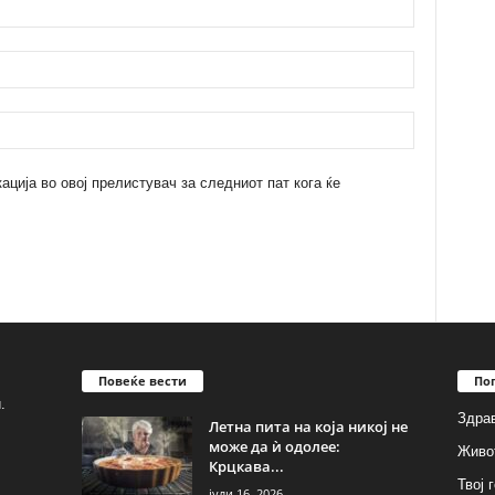
кација во овој прелистувач за следниот пат кога ќе
Повеќе вести
По
.
Здрав
Летна пита на која никој не
може да ѝ одолее:
Живо
Крцкава...
Твој 
јули 16, 2026