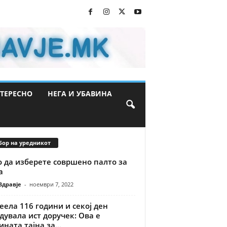
ТЕРЕСНО
НЕГА И УБАВИНА
бор на уредникот
 да изберете совршено палто за
а
Здравје
-
ноември 7, 2022
ела 116 години и секој ден
дувала ист доручек: Ова е
ината тајна за...