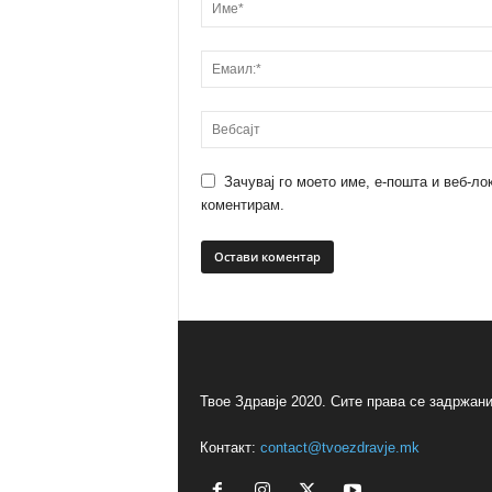
Зачувај го моето име, е-пошта и веб-ло
коментирам.
Твое Здравје 2020. Сите права се задржани
Контакт:
contact@tvoezdravje.mk