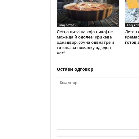
Твој готвач
Твој го
Летна пита на која никој не
Летен 
може да ѝ одолее: Крцкава
кремас
однадвор, сочна одвнатре и
готов 
готова за помалку од еден
час!
Остави одговор