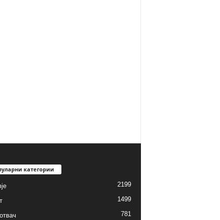
пуларни категории
2199
је
1499
т
781
готвач