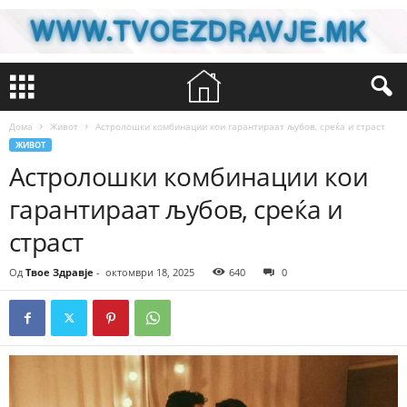
Дома
Живот
Астролошки комбинации кои гарантираат љубов, среќа и страст
ЖИВОТ
Астролошки комбинации кои
гарантираат љубов, среќа и
страст
Од
Твое Здравје
-
октомври 18, 2025
640
0