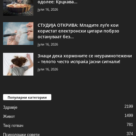
одолее: Крцкава...
јули 16, 2026
СТУДИЈА ОТКРИВА: Младите луѓе кои
користат електронски цигари побрзо
остануваат без...
јули 16, 2026
Знаци дека хормоните се неурамнотежени
– телото често испраќа јасни сигнали!
јули 16, 2026
Популарни категории
2199
Здравје
1499
Живот
781
Твој готвач
374
Психолошки совети