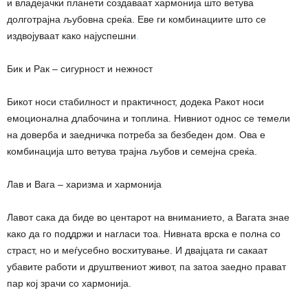
и владејачки планети создаваат хармонија што ветува
долготрајна љубовна среќа. Еве ги комбинациите што се
издвојуваат како најуспешни
.
Бик и Рак – сигурност и нежност
Бикот носи стабилност и практичност, додека Ракот носи
емоционална длабочина и топлина. Нивниот однос се темели
на доверба и заедничка потреба за безбеден дом. Ова е
комбинација што ветува трајна љубов и семејна среќа.
Лав и Вага – харизма и хармонија
Лавот сака да биде во центарот на вниманието, а Вагата знае
како да го поддржи и нагласи тоа. Нивната врска е полна со
страст, но и меѓусебно восхитување. И двајцата ги сакаат
убавите работи и друштвениот живот, па затоа заедно прават
пар кој зрачи со хармонија.