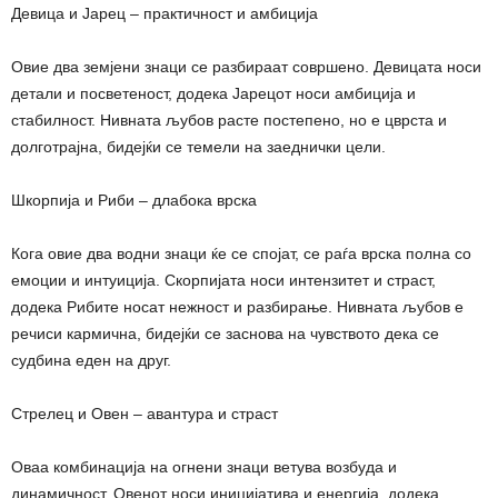
Девица и Јарец – практичност и амбиција
Овие два земјени знаци се разбираат совршено. Девицата носи
детали и посветеност, додека Јарецот носи амбиција и
стабилност. Нивната љубов расте постепено, но е цврста и
долготрајна, бидејќи се темели на заеднички цели.
Шкорпија и Риби – длабока врска
Кога овие два водни знаци ќе се спојат, се раѓа врска полна со
емоции и интуиција. Скорпијата носи интензитет и страст,
додека Рибите носат нежност и разбирање. Нивната љубов е
речиси кармична, бидејќи се заснова на чувството дека се
судбина еден на друг.
Стрелец и Овен – авантура и страст
Оваа комбинација на огнени знаци ветува возбуда и
динамичност. Овенот носи иницијатива и енергија, додека