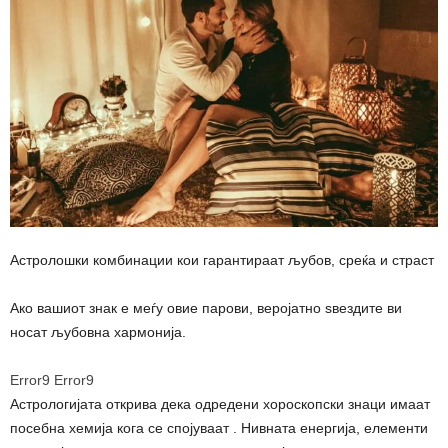
Астролошки комбинации кои гарантираат љубов, среќа и страст
Ако вашиот знак е меѓу овие парови, веројатно ѕвездите ви
носат љубовна хармонија.
Error9
Error9
Астрологијата открива дека одредени хороскопски знаци имаат
посебна хемија кога се спојуваат . Нивната енергија, елементи