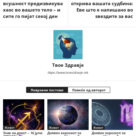
всушност предизвикува
открива вашата судбина:
хаос во вашето тело – и
Еве што е напишано во
сите го пијат секој ден
ѕвездите за вас
Твое Здравје
https://www.tvoezdravje.mk
Поврзани постови
Повеќе од авторот
Живот
Живот
Живот
Знак на денот – 16 јули:
Дневен хороскоп за
Дневен хороскоп за