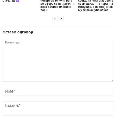
СТРЕЛЕЦ
четврток 16 јули: Вага
среда, 15 јули: Лавовите
во афера со пријател, 1
се смешкаат на парична
знак добива планина
инфузија, а на овој знак
пари
му се заканува отказ
Остави одговор