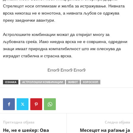
Стрелецот носи оптимизам и желба за истражување. Нивната
врска никогаш не е монотона, а нивната љубов се одржува
преку заеднички авантури.
Астролошките комбинации можат да откријат многу за
љубовната среќа. Иако ниедна врска не е совршена, одредени
знаци имаат природна компатибилност што им олеснува да
изградат стабилна и страсна врска.
Error9
Error9
Error9
ОЗНАКА
АСТРОЛОШКИ КОМБИНАЦИИ
ЖИВОТ
ХОРОСКОП
Претходна објава
Следна објава
Не, не е шеќер: Ова
Месецот на раѓање ја