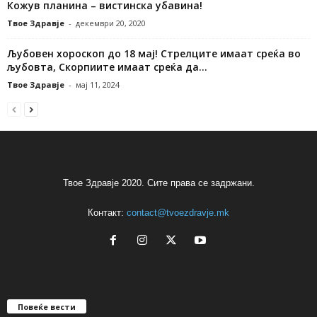
Кожув планина – вистинска убавина!
Твое Здравје
-
декември 20, 2020
Љубовен хороскоп до 18 мај! Стрелците имаат среќа во
љубовта, Скорпиите имаат среќа да...
Твое Здравје
-
мај 11, 2024
Твое Здравје 2020. Сите права се задржани.
Контакт:
contact@tvoezdravje.mk
Повеќе вести