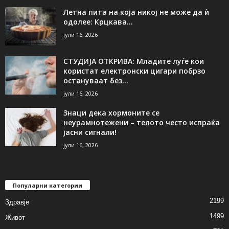
Летна пита на која никој не може да ѝ
одолее: Крцкава...
јули 16, 2026
СТУДИЈА ОТКРИВА: Младите луѓе кои
користат електронски цигари побрзо
остануваат без...
јули 16, 2026
Знаци дека хормоните се
неурамнотежени – телото често испраќа
јасни сигнали!
јули 16, 2026
Популарни категории
2199
Здравје
1499
Живот