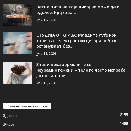
Летна пита на која никој не може да ѝ
одолее: Крцкава...
јули 16, 2026
СТУДИЈА ОТКРИВА: Младите луѓе кои
користат електронски цигари побрзо
остануваат без...
јули 16, 2026
Знаци дека хормоните се
неурамнотежени – телото често испраќа
јасни сигнали!
јули 16, 2026
Популарни категории
2199
Здравје
1499
Живот