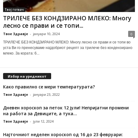
Твој готвач
ТРИЛЕЧЕ БЕЗ КОНДЗИРАНО МЛЕКО: Многу
лесно се прави и се топи...
Твое Здравје
-
јануари 10, 2024
0
ТРИЛЕЧЕ БЕЗ КОНДЗИРАНО МЛЕКО: Многу лесно се прави и се топи во
уста Ви го пренесуваме најдобриот рецепт за трилече без кондензирано
млеко. За кората: 6...
Избор на уредникот
Како правилно се мери температурата?
Твое Здравје
-
јануари 23, 2022
Дневен хороскоп за петок 12 јули! Непријатни промени
на работа за Девиците, а тука...
Твое Здравје
-
јули 12, 2024
Најточниот неделен хороскоп од 16 до 23 февруари: