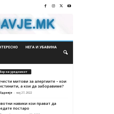
НТЕРЕСНО
НЕГА И УБАВИНА
бор на уредникот
јчести митови за алергиите – кои
истинити, а кои да заборавиме?
 Здравје
-
мај 27, 2022
ивотни навики кои прават да
ледате постаро