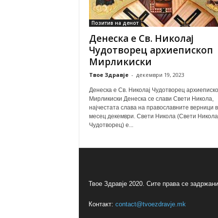
Позитив на денот
Денеска е Св. Николај
Чудотворец архиепископ
Мирликиски
Твое Здравје
-
декември 19, 2023
Денеска е Св. Николај Чудотворец архиеписк
Мирликиски Денеска се слави Свети Никола,
најчестата слава на православните верници 
месец декември. Свети Никола (Свети Никола
Чудотворец) е...
Твое Здравје 2020. Сите права се задржани
Контакт:
contact@tvoezdravje.mk