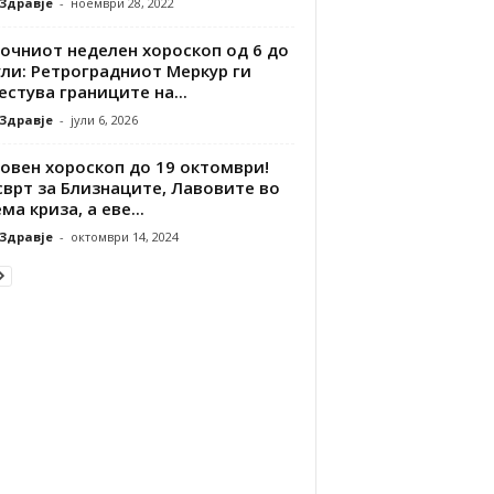
 Здравје
-
ноември 28, 2022
точниот неделен хороскоп од 6 до
ули: Ретроградниот Меркур ги
стува границите на...
 Здравје
-
јули 6, 2026
овен хороскоп до 19 октомври!
сврт за Близнаците, Лавовите во
ма криза, а еве...
 Здравје
-
октомври 14, 2024