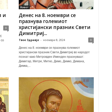
Живот
л и
Денес на 8. ноември се
празнува големиот
христијански празник Свети
0
Димитриј...
ј
Твое Здравје
-
ноември 8, 2024
0
 со
Денес на 8. ноември се празнува големиот
христијански празник Свети Димитриј во народот
познат како Митровден Именден празнуваат:
Димитар, Митре, Митко, Димо, Димко, Димана,
Димка,...