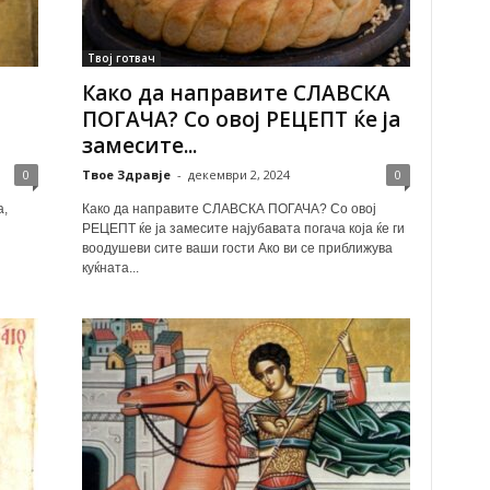
Твој готвач
Како да направите СЛАВСКА
ПОГАЧА? Со овој РЕЦЕПТ ќе ја
замесите...
0
Твое Здравје
-
декември 2, 2024
0
а,
Како да направите СЛАВСКА ПОГАЧА? Со овој
РЕЦЕПТ ќе ја замесите најубавата погача која ќе ги
воодушеви сите ваши гости Ако ви се приближува
куќната...