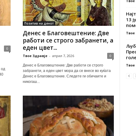
Твое
Нај
13 ј
Позитив на денот
поме
Денес е Благовештение: Две
Твое
работи се строго забранети, а
Љуб
еден цвет...
0
Пре
Твое Здравје
-
април 7, 2026
0
голе
Твое
Денес е Благовештение: Две работи се строго
 од
забранети, а еден цвет мора да се внесе во куќата
40
Денес е Благовештение. Следете ги обичаите и
никогаш...