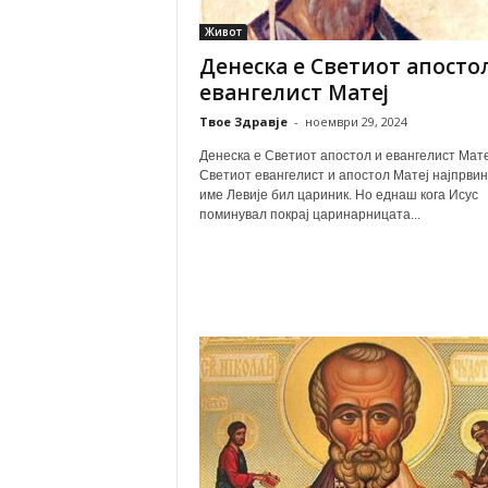
Живот
Денеска е Светиот апосто
евангелист Матеј
Твое Здравје
-
ноември 29, 2024
Денеска е Светиот апостол и евангелист Мате
Светиот евангелист и апостол Матеј најпрвин
име Левије бил цариник. Но еднаш кога Исус
поминувал покрај царинарницата...