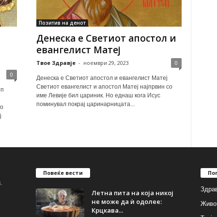
Позитив на денот
Денеска е Светиот апостол и
евангелист Матеј
Твое Здравје
-
ноември 29, 2023
0
0
Денеска е Светиот апостол и евангелист Матеј
Светиот евангелист и апостол Матеј најпрвин со
оп
име Левије бил цариник. Но еднаш кога Исус
поминувал покрај царинарницата...
во
ј
Повеќе вести
По
.
Здрав
Летна пита на која никој
не може да ѝ одолее:
Живо
Крцкава...