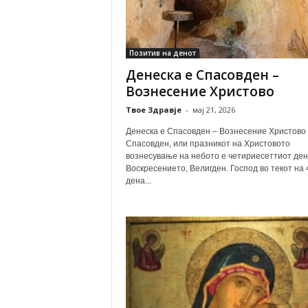
Позитив на денот
Денеска е Спасовден –
Вознесение Христово
Твое Здравје
-
мај 21, 2026
Денеска е Спасовден – Вознесение Христово
Спасовден, или празникот на Христовото
вознесување на небото е четириесеттиот ден
Воскресението, Велигден. Господ во текот на 
дена...