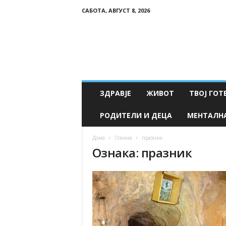
САБОТА, АВГУСТ 8, 2026
Т
в
о
е
З
д
р
ЗДРАВЈЕ
ЖИВОТ
ТВОЈ ГОТ
а
в
РОДИТЕЛИ И ДЕЦА
МЕНТАЛН
ј
е
Дома
Ознака
празник
Ознака: празник