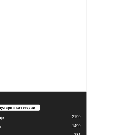
пуларни категории
2199
је
1499
т
781