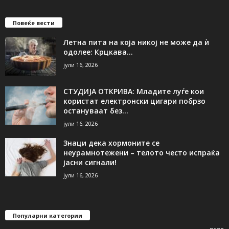
Повеќе вести
Летна пита на која никој не може да ѝ
одолее: Крцкава...
јули 16, 2026
СТУДИЈА ОТКРИВА: Младите луѓе кои
користат електронски цигари побрзо
остануваат без...
јули 16, 2026
Знаци дека хормоните се
неурамнотежени – телото често испраќа
јасни сигнали!
јули 16, 2026
Популарни категории