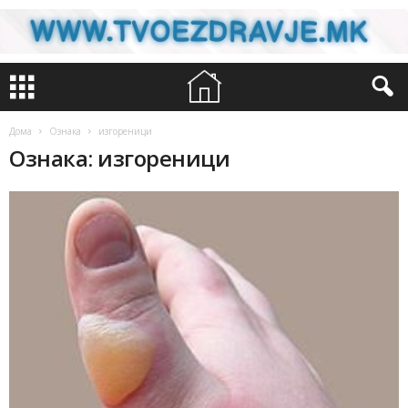
Дома
Ознака
изгореници
Ознака: изгореници