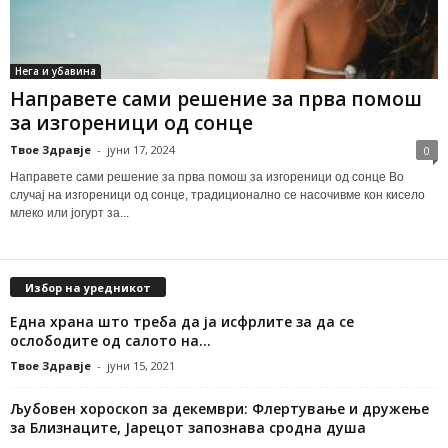
Нега и убавина
Направете сами решение за прва помош
за изгореници од сонце
Твое Здравје
-
јуни 17, 2024
0
Направете сами решение за прва помош за изгореници од сонце Во
случај на изгореници од сонце, традиционално се насочивме кон кисело
млеко или јогурт за...
Избор на уредникот
Една храна што треба да ја исфрлите за да се
ослободите од салото на...
Твое Здравје
-
јуни 15, 2021
Љубовен хороскоп за декември: Флертување и дружење
за Близнаците, Јарецот запознава сродна душа