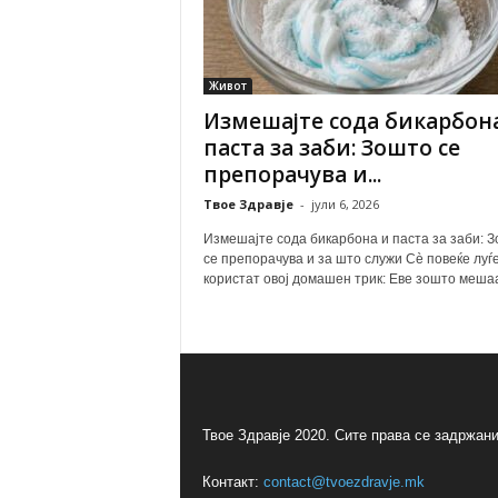
Живот
Измешајте сода бикарбон
паста за заби: Зошто се
препорачува и...
Твое Здравје
-
јули 6, 2026
Измешајте сода бикарбона и паста за заби: 
се препорачува и за што служи Сè повеќе луѓе
користат овој домашен трик: Еве зошто мешаат
Твое Здравје 2020. Сите права се задржани
Контакт:
contact@tvoezdravje.mk