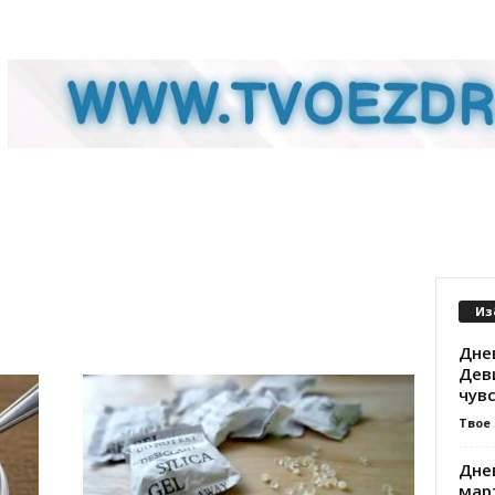
Из
Днев
Дев
чувс
Твое
Днев
мар