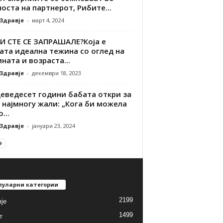
оста на партнерот, Рибите...
 Здравје
-
март 4, 2024
И СТЕ СЕ ЗАПРАШАЛЕ?Која е
ата идеална тежина со оглед на
ната и возраста...
 Здравје
-
декември 18, 2023
деведесет години бабата откри за
 најмногу жали: „Кога би можела
...
 Здравје
-
јануари 23, 2024
пуларни категории
2199
је
1499
т