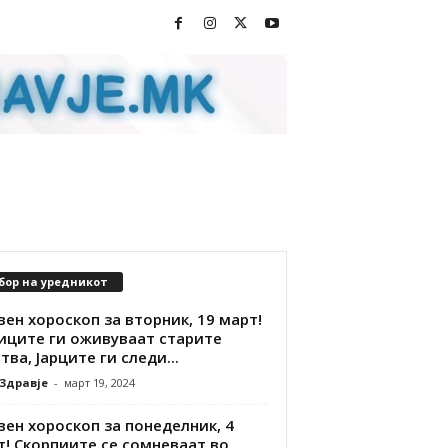
бор на уредникот
ен хороскоп за вторник, 19 март!
иците ги оживуваат старите
тва, Јарците ги следи...
 Здравје
-
март 19, 2024
ен хороскоп за понеделник, 4
т! Скорпиите се сомневаат во