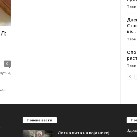
Твое
Днев
Стре
ќе...
Л:
Твое
Опо
раст
0
Твое
кусни,
...
Повеќе вести
По
.
Здрав
Летна пита на која никој