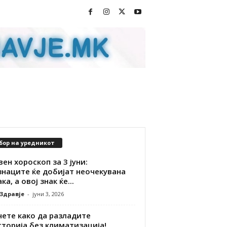
бор на уредникот
ен хороскоп за 3 јуни:
знаците ќе добијат неочекувана
ка, а овој знак ќе...
 Здравје
-
јуни 3, 2026
чете како да разладите
сторија без климатизација!