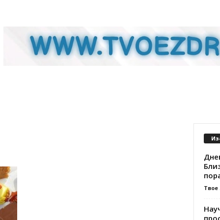
Из
Днев
Бли
пора
Твое
Нау
про