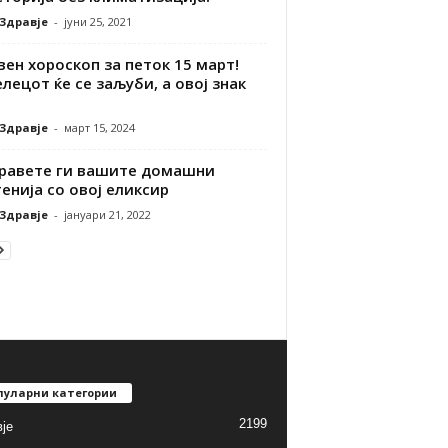
 Здравје
-
јуни 25, 2021
ен хороскоп за петок 15 март!
лецот ќе се заљуби, а овој знак
 Здравје
-
март 15, 2024
равете ги вашите домашни
енија со овој еликсир
 Здравје
-
јануари 21, 2022
пуларни категории
2199
је