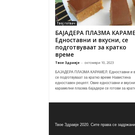
Твој готвач
БАЈАДЕРА ПЛАЗМА КАРАМЕ
Едноставни и вкусни, се
подготвуваат за кратко
време
Твое Здравје
-
октомври 10, 2023
БАЈАДЕРА ПЛАЗМА КАРАМЕЛ: Едноставни и в
се подготвуваат за кратко време Навистина
едноставен рецепт. Овие едноставни и вкусни
карамелни плазма бајадери се готови за кратко
Твое Здравје 2020. Сите права се задржани