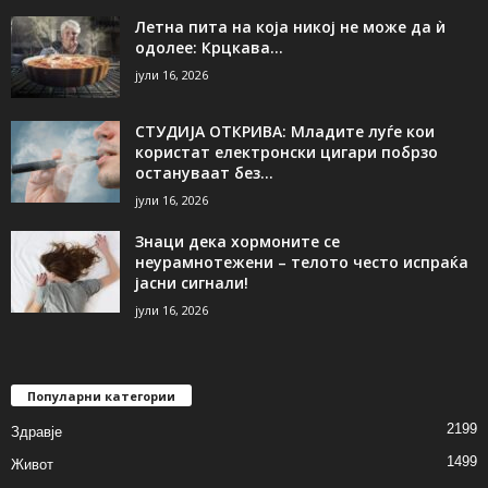
Летна пита на која никој не може да ѝ
одолее: Крцкава...
јули 16, 2026
СТУДИЈА ОТКРИВА: Младите луѓе кои
користат електронски цигари побрзо
остануваат без...
јули 16, 2026
Знаци дека хормоните се
неурамнотежени – телото често испраќа
јасни сигнали!
јули 16, 2026
Популарни категории
2199
Здравје
1499
Живот