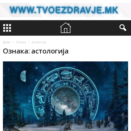
Дома
Ознака
астологија
Ознака: астологија