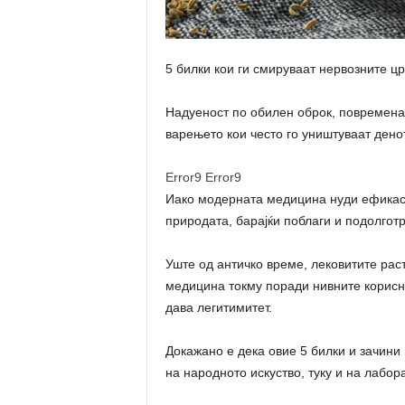
5 билки кои ги смируваат нервозните ц
Надуеност по обилен оброк, повремена
варењето кои често го уништуваат денот
Error9
Error9
Иако модерната медицина нуди ефикасни
природата, барајќи поблаги и подолгот
Уште од античко време, лековитите рас
медицина токму поради нивните корисни
дава легитимитет.
Докажано е дека овие 5 билки и зачини
на народното искуство, туку и на лабо