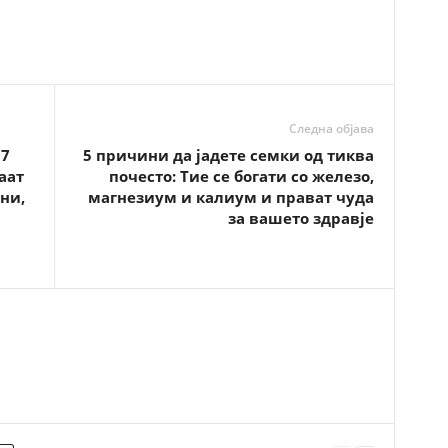
Следна објава
 7
5 причини да јадете семки од тиква
аат
почесто: Тие се богати со железо,
ни,
магнезиум и калиум и прават чуда
за вашето здравје