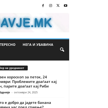
ТЕРЕСНО
НЕГА И УБАВИНА
бор на уредникот
ен хороскоп за петок, 24
мври: Проблемите доаѓаат кај
, парите доаѓаат кај Риби
Здравје
-
октомври 24, 2025
о е добро да јадете банана
овина час пред спиење?