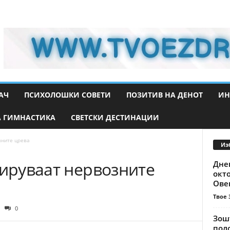
АЧ
ПСИХОЛОШКИ СОВЕТИ
ПОЗИТИВ НА ДЕНОТ
ИН
 ГИМНАСТИКА
СВЕТСКИ ДЕСТИНАЦИИ
зните црева
Из
мируваат нервозните
Днев
окто
Овен
Твое 
0
Зошт
пол