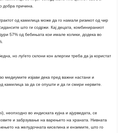
о добра причина.
трактот од камилица може да го намали ризикот од чир
сидансите што ги содржи. Кај децата, комбинираниот
дури 57% од бебињата кои имале колики, додека во
%.
дна, но луѓето склони кон алергии треба да ја користат
во медиумите изјави дека пред важни настани и
од камилица за да се опушти и да ги смири нервите.
, неопходно во индиската кујна и ајурведата, се
совите и забрзување на варењето на храната. Нивната
ачењето на желудочната киселина и ензимите, што го