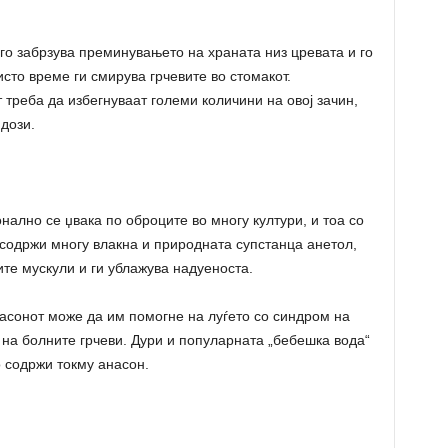
о забрзува преминувањето на храната низ цревата и го
сто време ги смирува грчевите во стомакот.
 треба да избегнуваат големи количини на овој зачин,
дози.
нално се џвака по оброците во многу култури, и тоа со
содржи многу влакна и природната супстанца анетол,
ите мускули и ги ублажува надуеноста.
асонот може да им помогне на луѓето со синдром на
на болните грчеви. Дури и популарната „бебешка вода“
то содржи токму анасон.