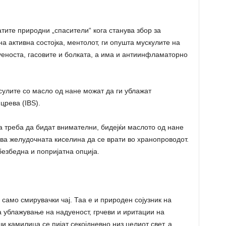
атите природни „спасители“ кога станува збор за
а активна состојка, ментолот, ги опушта мускулите на
уеноста, гасовите и болката, а има и антиинфламаторно
сулите со масло од нане можат да ги ублажат
црева (IBS).
а треба да бидат внимателни, бидејќи маслото од нане
ва желудочната киселина да се врати во хранопроводот.
безбедна и попријатна опција.
 само смирувачки чај. Таа е и природен сојузник на
 ублажување на надуеност, грчеви и иритации на
 камилица се пијат секојдневно низ целиот свет, а