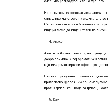
олеснува разградувањето на храната.
Истражувањата покажаа дека аџваинот г
стимулира лачењето на жолчката, а во и
Сепак, жените кои се бремени или дојат
бидејќи може да биде штетен во високи 
Анасон
Анасонот (Foeniculum vulgare) традицио
добра причина. Овој ароматичен зачин 
која има релаксирачки ефект врз цревн
Некои истражувања покажуваат дека ан
иритабилно црево (IBS) со намалување 
против грчеви (т.н. вода за грчеви) чес
Ким