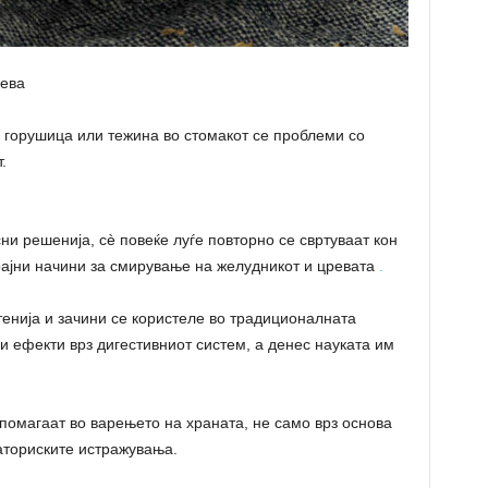
рева
 горушица или тежина во стомакот се проблеми со
.
 решенија, сè повеќе луѓе повторно се свртуваат кон
рајни начини за смирување на желудникот и цревата
.
тенија и зачини се користеле во традиционалната
 ефекти врз дигестивниот систем, а денес науката им
 помагаат во варењето на храната, не само врз основа
раториските истражувања.