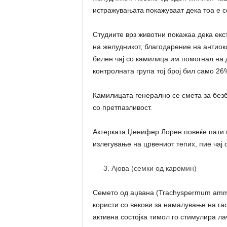
истражувањата покажуваат дека тоа е с
Студиите врз животни покажаа дека екс
на желудникот, благодарение на антиок
билен чај со камилица им помогнал на 
контролната група тој број бил само 26
Камилицата генерално се смета за безбе
со претпазливост.
Актерката Џенифер Лорен повеќе пати 
излегување на црвениот тепих, пие чај 
Ајова (семки од каромин)
Семето од аџвана (Trachyspermum ammi)
користи со векови за намалување на га
активна состојка тимол го стимулира л