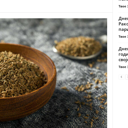
Твое 
Днев
Рако
пари
Твое 
Днев
годи
својо
Твое 