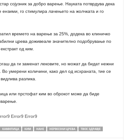
тар сојузник за добро варење. Науката потврдува дека
е ензими, го стимулира лачењето на жолчката и го
кратил времето на варење за 25%, додека во клиничко
табилни црева доживеале значително подобрување по
екстракт од ким.
когаш да ги заменат лековите, но можат да бидат нежни
 Во умерени количини, како дел од исхраната, тие се
 видлива разлика.
лица или прстофат ким во оброкот може да биде
 варење.
rror9
Error9
Error9
КАМИЛИЦА
КИМ
НАНЕ
НЕРВОЗНИ ЦРЕВА
ТВОЕ ЗДРАВЈЕ