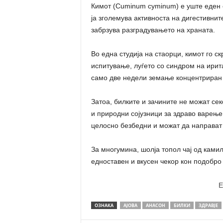
Кимот (Cuminum cyminum) е уште еден с
ја зголемува активноста на дигестивнит
забрзува разградувањето на храната.
Во една студија на стаорци, кимот го с
испитување, луѓето со синдром на ири
само две недели земање концентриран 
Затоа, билките и зачините не можат се
и природни сојузници за здраво варење.
целосно безбедни и можат да направат
За многумина, шолја топол чај од ками
едноставен и вкусен чекор кон подобро
E
ОЗНАКА
АЈОВА
АНАСОН
БИЛКИ
ЗДРАВЈЕ