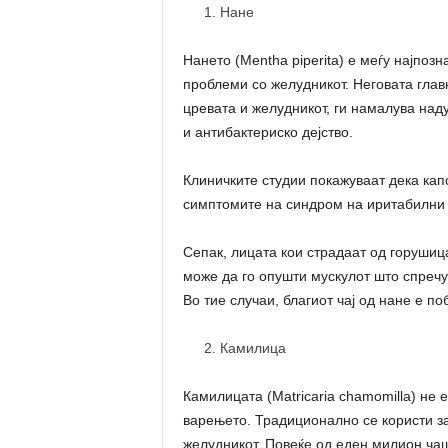
Нане
Нането (Mentha piperita) е меѓу најпозн
проблеми со желудникот. Неговата главн
цревата и желудникот, ги намалува над
и антибактериско дејство.
Клиничките студии покажуваат дека кап
симптомите на синдром на иритабилни 
Сепак, лицата кои страдаат од горушиц
може да го опушти мускулот што спречу
Во тие случаи, благиот чај од нане е по
Камилица
Камилицата (Matricaria chamomilla) не е
варењето. Традиционално се користи за
желудникот. Повеќе од еден милион чаши