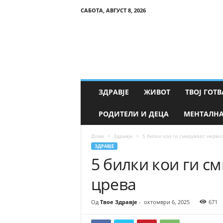
САБОТА, АВГУСТ 8, 2026
Т
в
о
е
З
д
р
ЗДРАВЈЕ
ЖИВОТ
ТВОЈ ГОТВ
а
в
РОДИТЕЛИ И ДЕЦА
МЕНТАЛНА
ј
е
Дома
Здравје
5 билки кои ги смируваат нерво
ЗДРАВЈЕ
5 билки кои ги с
црева
Од
Твое Здравје
-
октомври 6, 2025
671